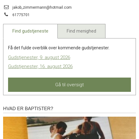
11.0:
Kalender
Send
jakob_zimmermann@hotmail.com
12.0:
Inspiration
email:
Tlf.:
61775701
13.0:
Værktøjskassen
14.0:
Mission
15.0:
Om
Find gudstjeneste
Find menighed
BaptistKirken
16.0:
Kontakt
Få det fulde overblik over kommende gudstjenester.
Gudstjenester, 9. august 2026
Gudstjenester, 16. august 2026
Gå til oversigt
HVAD ER BAPTISTER?
Hvad
er
baptister?