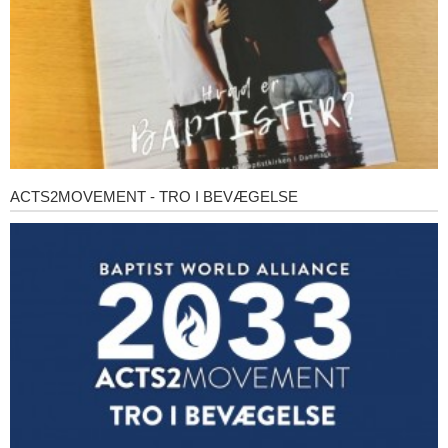
ACTS2MOVEMENT - TRO I BEVÆGELSE
Acts2Movement
-
Tro
i
bevægelse