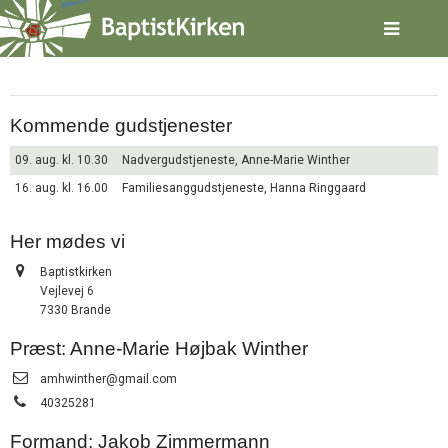
Spring
Brande
menu
over
og
gå
til
Kommende gudstjenester
indhold
Vend
tilbage
09. aug. kl. 10.30
Nadvergudstjeneste, Anne-Marie Winther
til
16. aug. kl. 16.00
Familiesanggudstjeneste, Hanna Ringgaard
forsiden
Gå
1.0:
Forside
til
2.0:
Her mødes vi
Nyheder
vores
3.0:
Kalender
Adresse:
Baptistkirken
guide
4.0:
Inspiration
Vejlevej 6
for
5.0:
Værktøjskassen
7330 Brande
tilgængelighed
6.0:
Mission
7.0:
Om
Præst: Anne-Marie Højbak Winther
BaptistKirken
Send
amhwinther@gmail.com
8.0:
Kontakt
email:
Tlf.:
40325281
9.0:
Forside
10.0:
Nyheder
Formand: Jakob Zimmermann