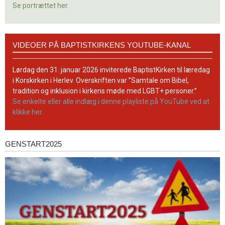
Se portrættet her.
Videoer
VIDEOER PÅ BAPTISTKIRKENS YOUTUBE-KANAL
på
BaptistKirkens
YouTube-
Lørdag den 31. januar 2026 inviterede BaptistKirken til læredag
kanal
i Korskirken i Herlev. Overskriften var ”Samtale om Bibel,
tradition og inklusion i kirkens møde med LGBT+ personer.”
Se enkelte eller alle indlæg i denne playliste på YouTube ved at
klikke her.
GENSTART2025
Genstart2025