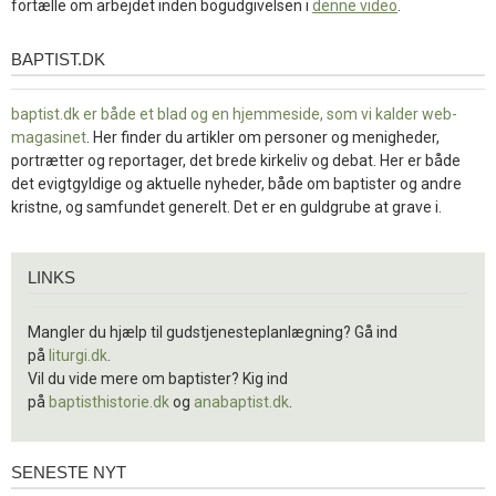
fortælle om arbejdet inden bogudgivelsen i
denne video
.
BAPTIST.DK
baptist.dk
baptist.dk er både et blad og en
hjemmeside, som vi kalder web-
magasinet
. Her finder du artikler om personer og menigheder,
portrætter og reportager, det brede kirkeliv og debat. Her er både
det evigtgyldige og aktuelle nyheder, både om baptister og andre
kristne, og samfundet generelt. Det er en guldgrube at grave i.
Links
LINKS
Mangler du hjælp til gudstjenesteplanlægning? Gå ind
på
liturgi.dk
.
Vil du vide mere om baptister? Kig ind
på
baptisthistorie.dk
og
anabaptist.dk
.
SENESTE NYT
Seneste