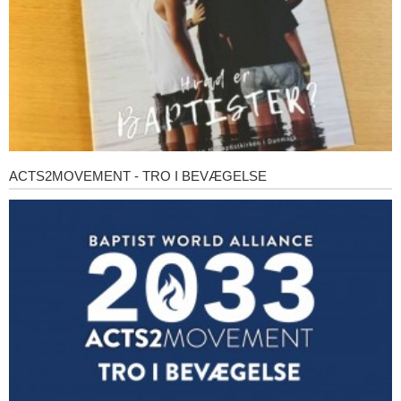
ACTS2MOVEMENT - TRO I BEVÆGELSE
Acts2Movement
-
Tro
i
bevægelse