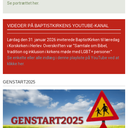
Se portrættet her.
Videoer
VIDEOER PÅ BAPTISTKIRKENS YOUTUBE-KANAL
på
BaptistKirkens
YouTube-
Lørdag den 31. januar 2026 inviterede BaptistKirken til læredag
kanal
i Korskirken i Herlev. Overskriften var ”Samtale om Bibel,
tradition og inklusion i kirkens møde med LGBT+ personer.”
Se enkelte eller alle indlæg i denne playliste på YouTube ved at
klikke her.
GENSTART2025
Genstart2025