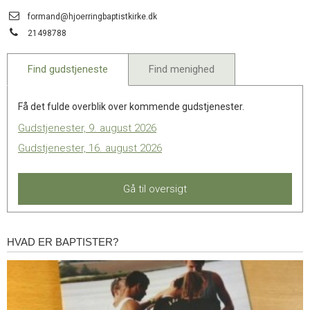
11.0:
Kalender
Send
formand@hjoerringbaptistkirke.dk
12.0:
Inspiration
email:
Tlf.:
21498788
13.0:
Værktøjskassen
14.0:
Mission
15.0:
Om
Find gudstjeneste
Find menighed
BaptistKirken
16.0:
Kontakt
Få det fulde overblik over kommende gudstjenester.
Gudstjenester, 9. august 2026
Gudstjenester, 16. august 2026
Gå til oversigt
HVAD ER BAPTISTER?
Hvad
er
baptister?