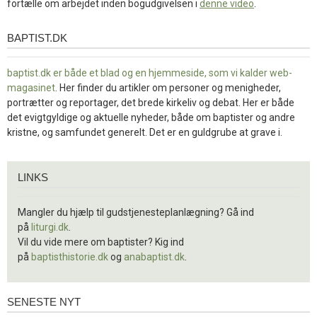
fortælle om arbejdet inden bogudgivelsen i
denne video
.
BAPTIST.DK
baptist.dk
baptist.dk er både et blad og en
hjemmeside, som vi kalder web-
magasinet
. Her finder du artikler om personer og menigheder,
portrætter og reportager, det brede kirkeliv og debat. Her er både
det evigtgyldige og aktuelle nyheder, både om baptister og andre
kristne, og samfundet generelt. Det er en guldgrube at grave i.
Links
LINKS
Mangler du hjælp til gudstjenesteplanlægning? Gå ind
på
liturgi.dk
.
Vil du vide mere om baptister? Kig ind
på
baptisthistorie.dk
og
anabaptist.dk
.
SENESTE NYT
Seneste