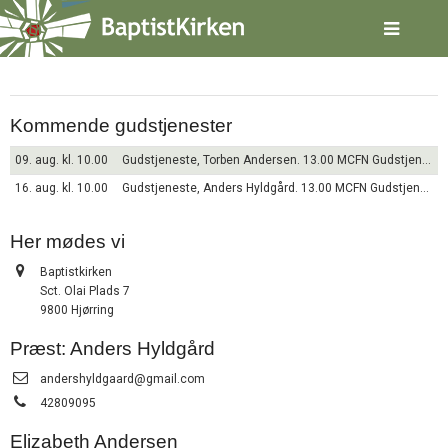
Spring
Hjørring
menu
over
og
gå
til
Kommende gudstjenester
indhold
Vend
tilbage
09. aug. kl. 10.00
Gudstjeneste, Torben Andersen. 13.00 MCFN Gudstjeneste
til
16. aug. kl. 10.00
Gudstjeneste, Anders Hyldgård. 13.00 MCFN Gudstjeneste
forsiden
Gå
1.0:
Forside
til
2.0:
Her mødes vi
Nyheder
vores
3.0:
Kalender
Adresse:
Baptistkirken
guide
4.0:
Inspiration
Sct. Olai Plads 7
for
5.0:
Værktøjskassen
9800 Hjørring
tilgængelighed
6.0:
Mission
7.0:
Om
Præst: Anders Hyldgård
BaptistKirken
Send
andershyldgaard@gmail.com
8.0:
Kontakt
email:
Tlf.:
42809095
9.0:
Forside
10.0:
Nyheder
Elizabeth Andersen