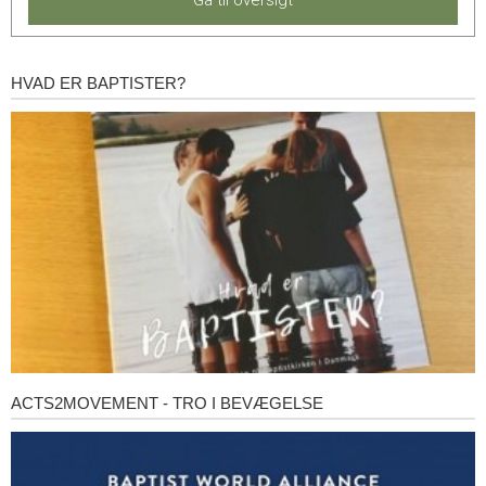
HVAD ER BAPTISTER?
Hvad
er
baptister?
ACTS2MOVEMENT - TRO I BEVÆGELSE
Acts2Movement
-
Tro
i