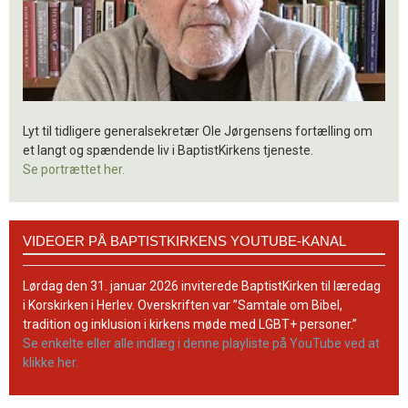
Lyt til tidligere generalsekretær Ole Jørgensens fortælling om
et langt og spændende liv i BaptistKirkens tjeneste.
Se portrættet her.
Videoer
VIDEOER PÅ BAPTISTKIRKENS YOUTUBE-KANAL
på
BaptistKirkens
YouTube-
Lørdag den 31. januar 2026 inviterede BaptistKirken til læredag
kanal
i Korskirken i Herlev. Overskriften var ”Samtale om Bibel,
tradition og inklusion i kirkens møde med LGBT+ personer.”
Se enkelte eller alle indlæg i denne playliste på YouTube ved at
klikke her.