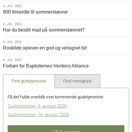
6.
6. JUL. 2022
800 tilmeldte til sommerstævne
jul.
2022
6.
6. JUL. 2022
Har du bestilt mad på sommerstævnet?
jul.
2022
6.
6. JUL. 2022
Roskilde oplever en god og velsignet tid
jul.
2022
6.
6. JUL. 2022
Forbøn for Baptisternes Verdens Alliance
jul.
2022
Find gudstjeneste
Find menighed
Få det fulde overblik over kommende gudstjenester.
Gudstjenester, 9. august 2026
Gudstjenester, 16. august 2026
Gå til oversigt