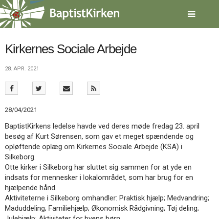
Spring
menu
over
og
gå
Kirkernes Sociale Arbejde
til
indhold
Vend
28. APR. 2021
tilbage
til
forsiden
Gå
1.0:
Forside
28/04/2021
til
2.0:
Nyheder
BaptistKirkens ledelse havde ved deres møde fredag 23. april
vores
3.0:
Kalender
besøg af Kurt Sørensen, som gav et meget spændende og
guide
4.0:
Inspiration
opløftende oplæg om Kirkernes Sociale Arbejde (KSA) i
for
5.0:
Værktøjskassen
Silkeborg.
tilgængelighed
6.0:
Mission
Otte kirker i Silkeborg har sluttet sig sammen for at yde en
7.0:
Om
indsats for mennesker i lokalområdet, som har brug for en
BaptistKirken
hjælpende hånd.
8.0:
Kontakt
Aktiviteterne i Silkeborg omhandler: Praktisk hjælp; Medvandring;
9.0:
Forside
Maduddeling; Familiehjælp; Økonomisk Rådgivning; Tøj deling;
10.0:
Nyheder
Julehjælp; Aktiviteter for byens børn.