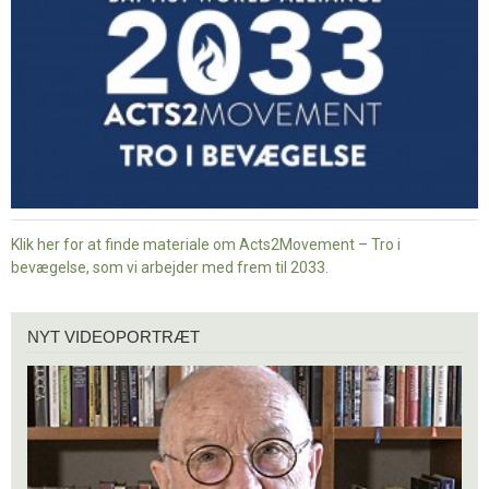
bevægelse
Klik her for at finde materiale om Acts2Movement – Tro i
bevægelse, som vi arbejder med frem til 2033.
Nyt
NYT VIDEOPORTRÆT
videoportræt