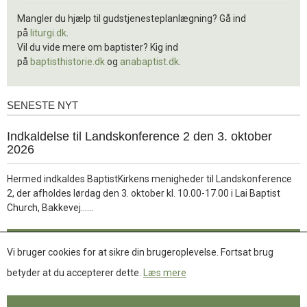
Mangler du hjælp til gudstjenesteplanlægning? Gå ind
på
liturgi.dk
.
Vil du vide mere om baptister? Kig ind
på
baptisthistorie.dk
og
anabaptist.dk
.
SENESTE NYT
Seneste
nyt
1.
Indkaldelse til Landskonference 2 den 3. oktober
jul.
2026
2026
Hermed indkaldes BaptistKirkens menigheder til Landskonference
2, der afholdes lørdag den 3. oktober kl. 10.00-17.00 i Lai Baptist
Læs
Church, Bakkevej……
mere
Læs mere
Vi bruger cookies for at sikre din brugeroplevelse. Fortsat brug
betyder at du accepterer dette.
Læs mere