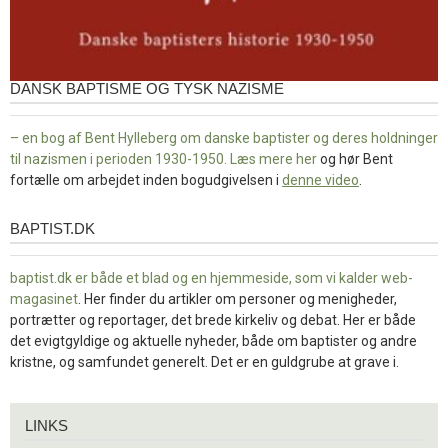
DANSK BAPTISME OG TYSK NAZISME
– en bog af Bent Hylleberg om danske baptister og deres holdninger
til nazismen i perioden 1930-1950. Læs mere
her
og hør Bent
fortælle om arbejdet inden bogudgivelsen i
denne video
.
BAPTIST.DK
baptist.dk
baptist.dk er både et blad og en
hjemmeside, som vi kalder web-
magasinet
. Her finder du artikler om personer og menigheder,
portrætter og reportager, det brede kirkeliv og debat. Her er både
det evigtgyldige og aktuelle nyheder, både om baptister og andre
kristne, og samfundet generelt. Det er en guldgrube at grave i.
Links
LINKS