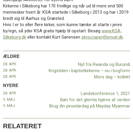
11.0:
Kalender
Kirkerne i Silkeborg har 170 frivillige og når ud til mere end 500
12.0:
Inspiration
mennesker hvert år. KSA startede i Silkeborg i 2013 og har i 2019
13.0:
Værktøjskassen
bredt sig til Aarhus og Græsted.
14.0:
Mission
Hvis I er to eller flere kirker, som kunne tænke at starte i jeres
15.0:
Om
by/egn, så yder KSA gratis hjælp til opstart. Besøg
www.KSA-
BaptistKirken
Silkeborg.dk
eller kontakt Kurt Sørensen
skyscraper@privat.dk
.
16.0:
Kontakt
Næste
indlæg:
ÆLDRE
Landskonference
28. APR.
Nyt fra Rwanda og Burundi
1,
28. APR.
Krigstiden i baptistkirkerne – nu i bogform
2021
Forrige
28. APR.
Mors dag – kollekt
indlæg:
NYERE
Nyt
28. APR.
Landskonference 1, 2021
fra
5. MAJ.
Bøn for det glemte hjørne af verden
Rwanda
5. MAJ.
Brug din pinselørdag på Mayday Myanmar
og
Burundi
RELATERET