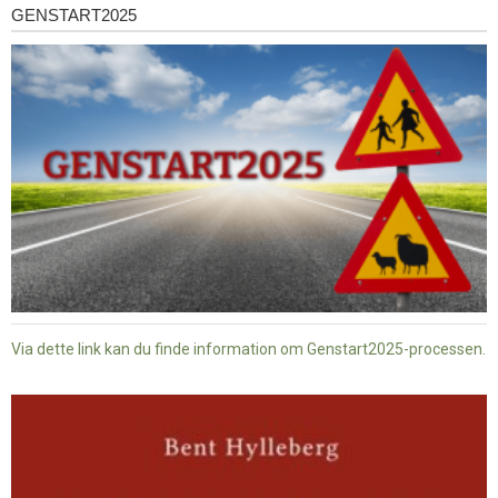
GENSTART2025
Genstart2025
Via dette link kan du finde information om Genstart2025-processen.
Dansk
baptisme
og
tysk
nazisme