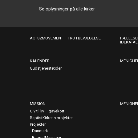
Se oplysninger på alle kirker
ACTS2MOVEMENT – TRO I BEVÆGELSE
FÆLLESER
IDÉKATA
KALENDER
MENIGHE
Gudstjenestetider
MISSION
MENIGHE
Giv til liv – gavekort
BaptistKirkens projekter
Projekter
Danmark
Burma/Myanmar