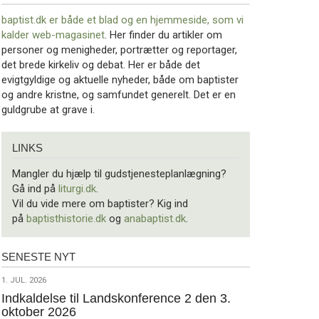
baptist.dk er både et blad og en
hjemmeside, som vi
kalder web-magasinet
. Her finder du artikler om
personer og menigheder, portrætter og reportager,
det brede kirkeliv og debat. Her er både det
evigtgyldige og aktuelle nyheder, både om baptister
og andre kristne, og samfundet generelt. Det er en
guldgrube at grave i.
Links
LINKS
Mangler du hjælp til gudstjenesteplanlægning?
Gå ind på
liturgi.dk
.
Vil du vide mere om baptister? Kig ind
på
baptisthistorie.dk
og
anabaptist.dk
.
SENESTE NYT
Seneste
nyt
1.
1. JUL. 2026
jul.
Indkaldelse til Landskonference 2 den 3.
oktober 2026
2026