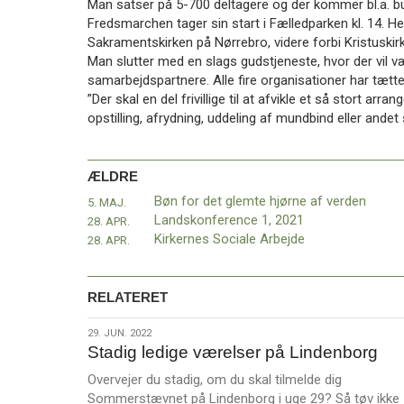
Man satser på 5-700 deltagere og der kommer bl.a. b
11.0:
Kalender
Fredsmarchen tager sin start i Fælledparken kl. 14. He
12.0:
Inspiration
Sakramentskirken på Nørrebro, videre forbi Kristuski
13.0:
Værktøjskassen
Man slutter med en slags gudstjeneste, hvor der vil
14.0:
Mission
samarbejdspartnere. Alle fire organisationer har tætte
15.0:
Om
”Der skal en del frivillige til at afvikle et så stort arra
BaptistKirken
opstilling, afrydning, uddeling af mundbind eller andet
16.0:
Kontakt
Næste
indlæg:
ÆLDRE
Tidligere
Bøn for det glemte hjørne af verden
5. MAJ.
præst
Landskonference 1, 2021
28. APR.
Niels
Kirkernes Sociale Arbejde
28. APR.
Bjerg
er
død
Forrige
RELATERET
indlæg:
Bøn
29.
29. JUN. 2022
for
Stadig ledige værelser på Lindenborg
jun.
det
2022
glemte
Overvejer du stadig, om du skal tilmelde dig
hjørne
Sommerstævnet på Lindenborg i uge 29? Så tøv ikke