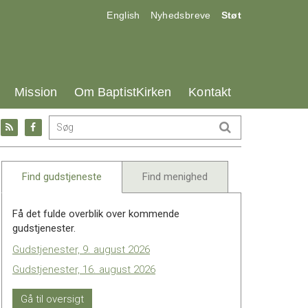
17.0:
18.0:
19.0:
English
Nyhedsbreve
Støt
25.0:
26.0:
27.0:
Mission
Om BaptistKirken
Kontakt
Gå
Gå
til:
til:
l
RSS
Facebook
feed
Find gudstjeneste
Find menighed
Få det fulde overblik over kommende
gudstjenester.
Gudstjenester, 9. august 2026
Gudstjenester, 16. august 2026
Gå til oversigt