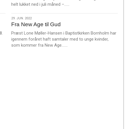
L
helt lukket ned i juli måned –……
æ
s
29.
29. JUN. 2022
m
Fra New Age til Gud
jun.
e
2022
8.
Præst Lone Møller-Hansen i Baptistkirken Bornholm har
r
igennem foråret haft samtaler med to unge kvinder,
e
L
som kommer fra New Age.……
æ
s
m
e
r
e