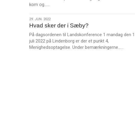
L
af
kom og……
æ
verden
s
29.
29. JUN. 2022
m
Hvad sker der i Sæby?
jun.
e
2022
På dagsordenen til Landskonference 1 mandag den 1
r
juli 2022 på Lindenborg er der et punkt 4,
e
L
Menighedsoptagelse. Under bemærkningerne……
æ
s
m
e
r
e