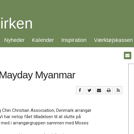
irken
21.0:
22.0:
23.0:
24.0:
Nyheder
Kalender
Inspiration
Værktøjskassen
Gå
til:
Emai
å Mayday Myanmar
 Chin Christian Association, Denmark arrangør
 har netop fået tilladelsen til at slutte på
 er med i arrangørgruppen sammen med Moses