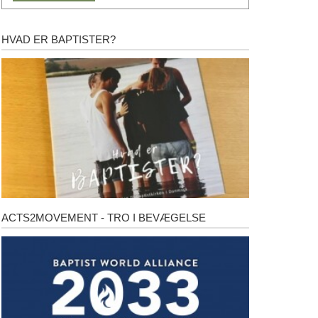
HVAD ER BAPTISTER?
Hvad
er
baptister?
ACTS2MOVEMENT - TRO I BEVÆGELSE
Acts2Movement
-
Tro
i
bevægelse