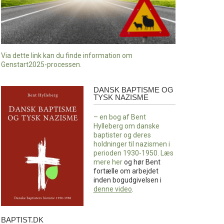
Via dette link kan du finde information om
Genstart2025-processen.
DANSK BAPTISME OG
Dansk
TYSK NAZISME
baptisme
og
– en bog af Bent
tysk
Hylleberg om danske
nazisme
baptister og deres
holdninger til nazismen i
perioden 1930-1950. Læs
mere
her
og hør Bent
fortælle om arbejdet
inden bogudgivelsen i
denne video
.
BAPTIST.DK
baptist.dk