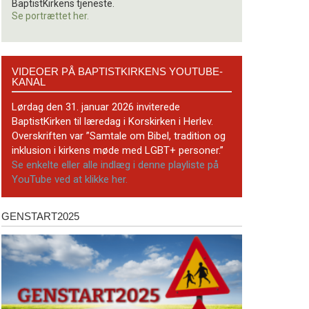
BaptistKirkens tjeneste.
Se portrættet her.
Videoer
VIDEOER PÅ BAPTISTKIRKENS YOUTUBE-
på
KANAL
BaptistKirkens
YouTube-
Lørdag den 31. januar 2026 inviterede
kanal
BaptistKirken til læredag i Korskirken i Herlev.
Overskriften var ”Samtale om Bibel, tradition og
inklusion i kirkens møde med LGBT+ personer.”
Se enkelte eller alle indlæg i denne playliste på
YouTube ved at klikke her.
GENSTART2025
Genstart2025