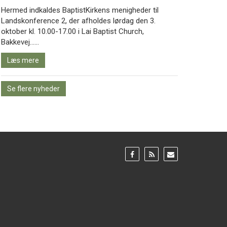
Hermed indkaldes BaptistKirkens menigheder til
Landskonference 2, der afholdes lørdag den 3.
oktober kl. 10.00-17.00 i Lai Baptist Church,
Læs
Bakkevej……
mere
Læs mere
Se flere nyheder
Gå
Gå
Gå
til:
til:
til:
Facebook
RSS
Email
feed