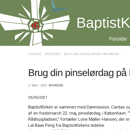
Spring
menu
over
BaptistK
og
gå
til
20.0:
Forside
indhold
Vend
tilbage
til
FORSIDE
NYHEDER
BRUG DIN PINSELØRDAG PÅ MAYDAY MYANMAR
forsiden
Gå
1.0:
Forside
til
2.0:
Nyheder
Brug din pinselørdag p
vores
3.0:
Kalender
guide
4.0:
Inspiration
5. MAJ. 2021
NYHEDER
for
5.0:
Værktøjskassen
tilgængelighed
6.0:
Mission
05/05/2021
7.0:
Om
BaptistKirken
BaptistKirken er sammen med Danmission, Caritas og
8.0:
Kontakt
af en fredsmarch 22. maj, pinselørdag, i København. ”Vi
Rådhuspladsen,” fortæller Lone Møller-Hansen, der
9.0:
Forside
Lal Bawi Peng fra BaptistKirkens ledelse.
10.0:
Nyheder