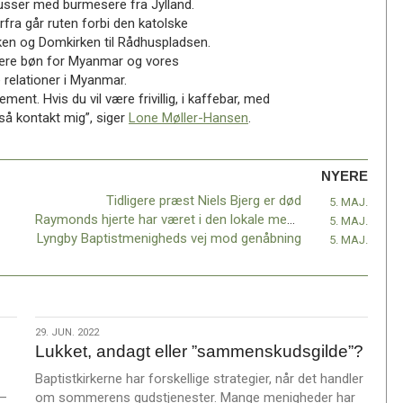
usser med burmesere fra Jylland.
rfra går ruten forbi den katolske
rken og Domkirken til Rådhuspladsen.
 være bøn for Myanmar og vores
 relationer i Myanmar.
ngement. Hvis du vil være frivillig, i kaffebar, med
 så kontakt mig”, siger
Lone Møller-Hansen
.
NYERE
Tidligere præst Niels Bjerg er død
5. MAJ.
Raymonds hjerte har været i den lokale menighed
5. MAJ.
Lyngby Baptistmenigheds vej mod genåbning
5. MAJ.
29.
29. JUN. 2022
Lukket, andagt eller ”sammenskudsgilde”?
jun.
2022
Baptistkirkerne har forskellige strategier, når det handler
 –
om sommerens gudstjenester. Mange menigheder har