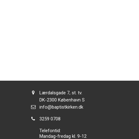
Adresse:
Lærdalsgade 7, st. tv.
Adresse:
DK-2300
København S
Send
info@baptistkirken.dk
email:
Tlf.:
3259 0708
Telefontid:
Mandag-fredag kl. 9-12