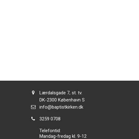
Adresse:
Lærdalsgade 7, st. tv.
Adresse:
DK-2300
København S
Send
info@baptistkirken.dk
email:
Tlf.:
3259 0708
Telefontid:
Mandag-fredag kl. 9-12