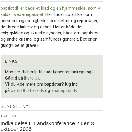
baptist.dk er både et blad og en
hjemmeside, som vi
kalder web-magasinet
. Her finder du artikler om
personer og menigheder, portrætter og reportager,
det brede kirkeliv og debat. Her er både det
evigtgyldige og aktuelle nyheder, både om baptister
og andre kristne, og samfundet generelt. Det er en
guldgrube at grave i.
Links
LINKS
Mangler du hjælp til gudstjenesteplanlægning?
Gå ind på
liturgi.dk
.
Vil du vide mere om baptister? Kig ind
på
baptisthistorie.dk
og
anabaptist.dk
.
SENESTE NYT
Seneste
nyt
1.
1. JUL. 2026
jul.
Indkaldelse til Landskonference 2 den 3.
oktober 2026
2026