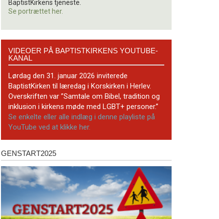
BaptistKirkens tjeneste.
Se portrættet her.
Videoer
VIDEOER PÅ BAPTISTKIRKENS YOUTUBE-
på
KANAL
BaptistKirkens
YouTube-
Lørdag den 31. januar 2026 inviterede
kanal
BaptistKirken til læredag i Korskirken i Herlev.
Overskriften var ”Samtale om Bibel, tradition og
inklusion i kirkens møde med LGBT+ personer.”
Se enkelte eller alle indlæg i denne playliste på
YouTube ved at klikke her.
GENSTART2025
Genstart2025