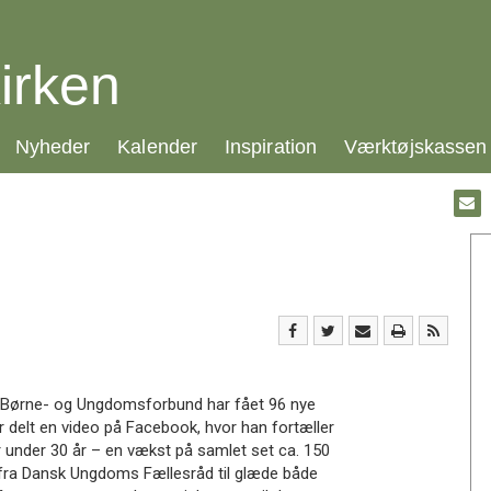
irken
21.0:
22.0:
23.0:
24.0:
Nyheder
Kalender
Inspiration
Værktøjskassen
Gå
til:
Emai
es Børne- og Ungdomsforbund har fået 96 nye
delt en video på Facebook, hvor han fortæller
under 30 år – en vækst på samlet set ca. 150
 fra Dansk Ungdoms Fællesråd til glæde både