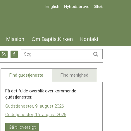
17.0:
18.0:
19.0:
English
Nyhedsbreve
Støt
25.0:
26.0:
27.0:
Mission
Om BaptistKirken
Kontakt
Gå
Gå
til:
til:
l
RSS
Facebook
feed
Find gudstjeneste
Find menighed
Få det fulde overblik over kommende
gudstjenester.
Gudstjenester, 9. august 2026
Gudstjenester, 16. august 2026
Gå til oversigt