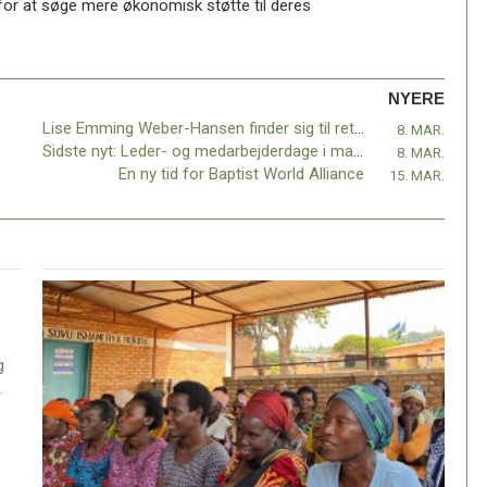
d for at søge mere økonomisk støtte til deres
NYERE
Lise Emming Weber-Hansen finder sig til rette
8. MAR.
Sidste nyt: Leder- og medarbejderdage i marts udsættes
8. MAR.
En ny tid for Baptist World Alliance
15. MAR.
g
.