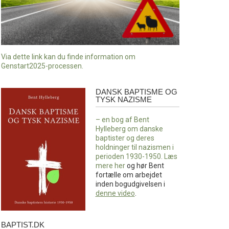
Via dette link kan du finde information om
Genstart2025-processen.
DANSK BAPTISME OG
Dansk
TYSK NAZISME
baptisme
og
– en bog af Bent
tysk
Hylleberg om danske
nazisme
baptister og deres
holdninger til nazismen i
perioden 1930-1950. Læs
mere
her
og hør Bent
fortælle om arbejdet
inden bogudgivelsen i
denne video
.
BAPTIST.DK
baptist.dk