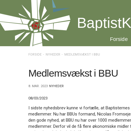
Spring
menu
over
BaptistK
og
gå
til
20.0:
Forside
indhold
Vend
tilbage
til
FORSIDE
NYHEDER
MEDLEMSVÆKST I BBU
forsiden
Gå
1.0:
Forside
til
2.0:
Nyheder
Medlemsvækst i BBU
vores
3.0:
Kalender
guide
4.0:
Inspiration
8. MAR. 2023
NYHEDER
for
5.0:
Værktøjskassen
tilgængelighed
6.0:
Mission
08/03/2023
7.0:
Om
BaptistKirken
I sidste nyhedsbrev kunne vi fortælle, at Baptistern
8.0:
Kontakt
medlemmer. Nu har BBUs formand, Nicolas Fromsejer 
den gode nyhed, at BBU nu har over 1000 medlemmer 
9.0:
Forside
medlemmer. Derfor vil de få flere økonomiske midler
10.0:
Nyheder