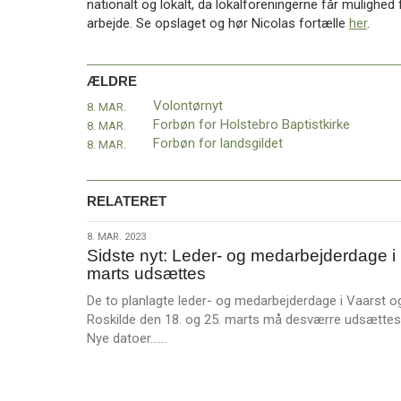
nationalt og lokalt, da lokalforeningerne får mulighe
11.0:
Kalender
arbejde. Se opslaget og hør Nicolas fortælle
her
.
12.0:
Inspiration
13.0:
Værktøjskassen
14.0:
Mission
ÆLDRE
15.0:
Om
BaptistKirken
Volontørnyt
8. MAR.
16.0:
Kontakt
Forbøn for Holstebro Baptistkirke
8. MAR.
Forbøn for landsgildet
8. MAR.
Næste
indlæg:
Lise
RELATERET
Emming
Weber-
8.
8. MAR. 2023
Hansen
Sidste nyt: Leder- og medarbejderdage i
mar.
finder
marts udsættes
2023
sig
De to planlagte leder- og medarbejderdage i Vaarst o
til
Roskilde den 18. og 25. marts må desværre udsættes
rette
Forrige
L
Nye datoer……
indlæg:
æ
Volontørnyt
s
m