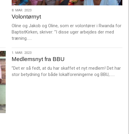
8.
8. MAR. 2023
Volontørnyt
mar.
2023
Oline og Jakob og Oline, som er volontører i Rwanda for
BaptistKirken, skriver: ”I disse uger arbejdes der med
L
træning……
æ
s
1.
1. MAR. 2023
m
Medlemsnyt fra BBU
mar.
e
2023
”Det er så fedt, at du har skaffet et nyt medlem! Det har
r
L
stor betydning for både lokalforeningerne og BBU,……
e
æ
s
m
e
r
e