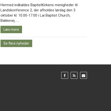
Hermed indkaldes BaptistKirkens menigheder til
Landskonference 2, der afholdes lørdag den 3.
oktober kl. 10.00-17.00 i Lai Baptist Church,
Læs
Bakkevej……
mere
Læs mere
Se flere nyheder
Gå
Gå
Gå
til:
til:
til:
Facebook
RSS
Email
feed