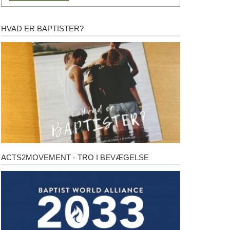
HVAD ER BAPTISTER?
Hvad
er
baptister?
ACTS2MOVEMENT - TRO I BEVÆGELSE
Acts2Movement
-
Tro
i
bevægelse