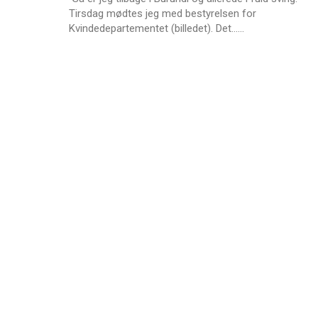
Tirsdag mødtes jeg med bestyrelsen for
L
Kvindedepartementet (billedet). Det……
æ
s
m
e
r
e