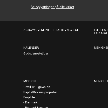
Se oplysninger på alle kirker
ACTS2MOVEMENT – TRO I BEVÆGELSE
FÆLLESER
IDÉKATA
KALENDER
MENIGHE
Gudstjenestetider
MISSION
MENIGHE
Giv til liv – gavekort
BaptistKirkens projekter
Projekter
Danmark
Burma/Myanmar