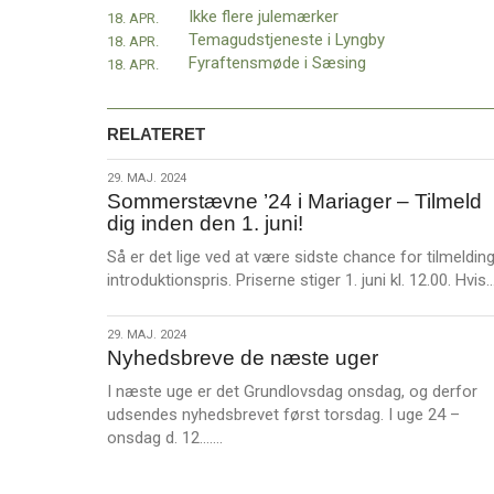
Ikke flere julemærker
18. APR.
Temagudstjeneste i Lyngby
18. APR.
Fyraftensmøde i Sæsing
18. APR.
RELATERET
29.
29. MAJ. 2024
Sommerstævne ’24 i Mariager – Tilmeld
maj.
dig inden den 1. juni!
2024
Så er det lige ved at være sidste chance for tilmelding 
introduktionspris. Priserne stiger 1. juni kl. 12.00. Hvis
29.
29. MAJ. 2024
Nyhedsbreve de næste uger
maj.
2024
I næste uge er det Grundlovsdag onsdag, og derfor
udsendes nyhedsbrevet først torsdag. I uge 24 –
L
onsdag d. 12.……
æ
s