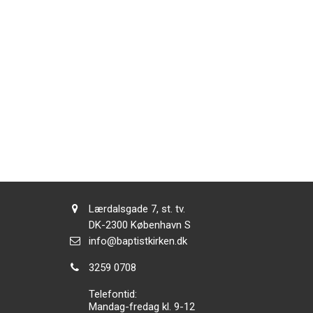
Adresse:
Lærdalsgade 7, st. tv.
Adresse:
DK-2300
København S
Send
info@baptistkirken.dk
email:
Tlf.:
3259 0708
Telefontid:
Mandag-fredag kl. 9-12