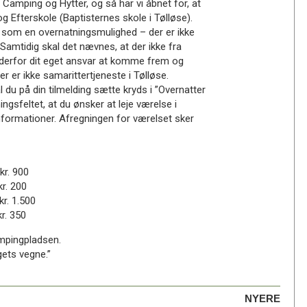
 Camping og Hytter, og så har vi åbnet for, at
og Efterskole (Baptisternes skole i Tølløse).
s som en overnatningsmulighed – der er ikke
t. Samtidig skal det nævnes, at der ikke fra
r derfor dit eget ansvar at komme frem og
 er ikke samarittertjeneste i Tølløse.
l du på din tilmelding sætte kryds i ”Overnatter
sfeltet, at du ønsker at leje værelse i
 informationer. Afregningen for værelset sker
. 900
 200
. 1.500
. 350
ampingpladsen.
ets vegne.”
NYERE