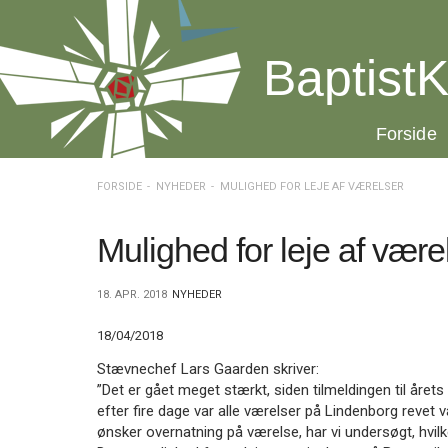
Spring
menu
over
BaptistK
og
gå
til
20.0:
Forside
indhold
Vend
tilbage
til
FORSIDE
NYHEDER
MULIGHED FOR LEJE AF VÆRELSER
forsiden
Gå
1.0:
Forside
til
2.0:
Nyheder
Mulighed for leje af være
vores
3.0:
Kalender
guide
4.0:
Inspiration
18. APR. 2018
NYHEDER
for
5.0:
Værktøjskassen
tilgængelighed
6.0:
Mission
18/04/2018
7.0:
Om
BaptistKirken
Stævnechef Lars Gaarden skriver:
8.0:
Kontakt
”Det er gået meget stærkt, siden tilmeldingen til åre
efter fire dage var alle værelser på Lindenborg revet
9.0:
Forside
ønsker overnatning på værelse, har vi undersøgt, hvil
10.0:
Nyheder