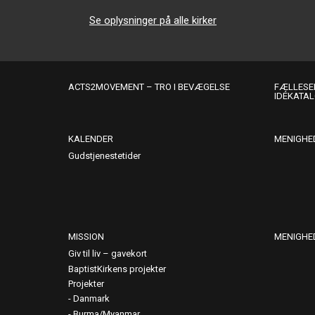
Se oplysninger på alle kirker
ACTS2MOVEMENT – TRO I BEVÆGELSE
FÆLLESER
IDÉKATA
KALENDER
MENIGHE
Gudstjenestetider
MISSION
MENIGHE
Giv til liv – gavekort
BaptistKirkens projekter
Projekter
Danmark
Burma/Myanmar