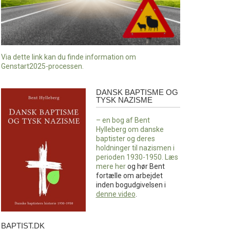
Via dette link kan du finde information om
Genstart2025-processen.
DANSK BAPTISME OG
Dansk
TYSK NAZISME
baptisme
og
– en bog af Bent
tysk
Hylleberg om danske
nazisme
baptister og deres
holdninger til nazismen i
perioden 1930-1950. Læs
mere
her
og hør Bent
fortælle om arbejdet
inden bogudgivelsen i
denne video
.
BAPTIST.DK
baptist.dk