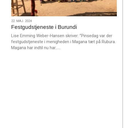
22.
22. MAJ. 2024
Festgudstjeneste i Burundi
maj.
2024
Lise Emming Weber-Hansen skriver: ”Pinsedag var der
festgudstjeneste i menigheden i Magana tæt på Rubura.
L
Magana har indtil nu har……
æ
s
m
e
r
e