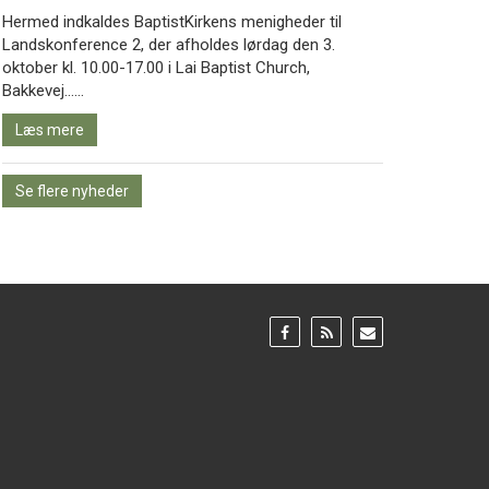
Hermed indkaldes BaptistKirkens menigheder til
Landskonference 2, der afholdes lørdag den 3.
oktober kl. 10.00-17.00 i Lai Baptist Church,
Læs
Bakkevej……
mere
Læs mere
Se flere nyheder
Gå
Gå
Gå
til:
til:
til:
Facebook
RSS
Email
feed