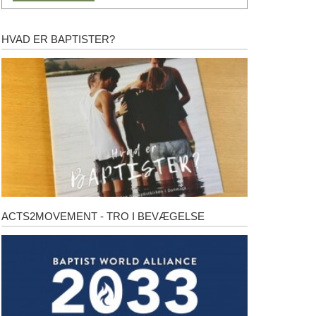
HVAD ER BAPTISTER?
Hvad
er
baptister?
ACTS2MOVEMENT - TRO I BEVÆGELSE
Acts2Movement
-
Tro
i
bevægelse