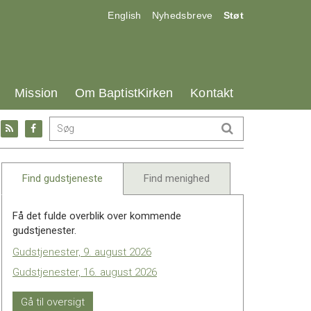
17.0:
18.0:
19.0:
English
Nyhedsbreve
Støt
25.0:
26.0:
27.0:
Mission
Om BaptistKirken
Kontakt
Gå
Gå
til:
til:
l
RSS
Facebook
feed
Find gudstjeneste
Find menighed
Få det fulde overblik over kommende
gudstjenester.
Gudstjenester, 9. august 2026
Gudstjenester, 16. august 2026
Gå til oversigt