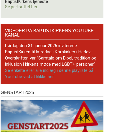
BaptistKirkens tjeneste.
Se portrættet her.
Videoer
VIDEOER PÅ BAPTISTKIRKENS YOUTUBE-
på
KANAL
BaptistKirkens
YouTube-
Lørdag den 31. januar 2026 inviterede
kanal
BaptistKirken til læredag i Korskirken i Herlev.
Overskriften var ”Samtale om Bibel, tradition og
inklusion i kirkens møde med LGBT+ personer.”
Se enkelte eller alle indlæg i denne playliste på
YouTube ved at klikke her.
GENSTART2025
Genstart2025