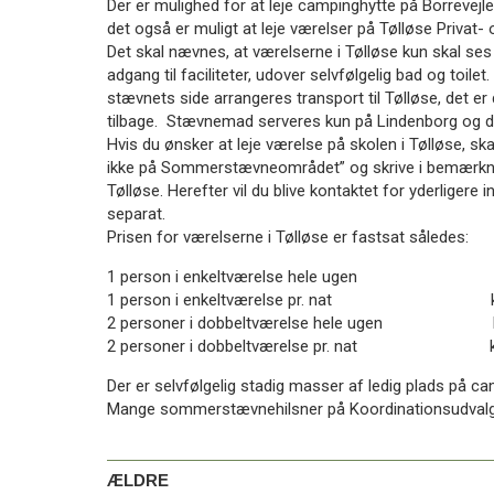
Der er mulighed for at leje campinghytte på Borrevejle
11.0:
Kalender
det også er muligt at leje værelser på Tølløse Privat- 
12.0:
Inspiration
Det skal nævnes, at værelserne i Tølløse kun skal se
13.0:
Værktøjskassen
adgang til faciliteter, udover selvfølgelig bad og toile
14.0:
Mission
stævnets side arrangeres transport til Tølløse, det e
15.0:
Om
tilbage. Stævnemad serveres kun på Lindenborg og der
BaptistKirken
Hvis du ønsker at leje værelse på skolen i Tølløse, ska
16.0:
Kontakt
ikke på Sommerstævneområdet” og skrive i bemærkning
Næste
Tølløse. Herefter vil du blive kontaktet for yderligere
indlæg:
separat.
Nyt
Prisen for værelserne i Tølløse er fastsat således:
legat
1 person i enkeltværelse hele ugen kr
til
1 person i enkeltværelse pr. nat kr.
ansatte
2 personer i dobbeltværelse hele ugen kr
og
2 personer i dobbeltværelse pr. nat kr
studerende
Forrige
indlæg:
Der er selvfølgelig stadig masser af ledig plads på c
Ikke
Mange sommerstævnehilsner på Koordinationsudvalg
flere
julemærker
ÆLDRE