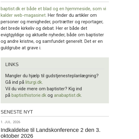
baptist.dk er både et blad og en
hjemmeside, som vi
kalder web-magasinet
. Her finder du artikler om
personer og menigheder, portrætter og reportager,
det brede kirkeliv og debat. Her er både det
evigtgyldige og aktuelle nyheder, både om baptister
og andre kristne, og samfundet generelt. Det er en
guldgrube at grave i.
Links
LINKS
Mangler du hjælp til gudstjenesteplanlægning?
Gå ind på
liturgi.dk
.
Vil du vide mere om baptister? Kig ind
på
baptisthistorie.dk
og
anabaptist.dk
.
SENESTE NYT
Seneste
nyt
1.
1. JUL. 2026
jul.
Indkaldelse til Landskonference 2 den 3.
oktober 2026
2026