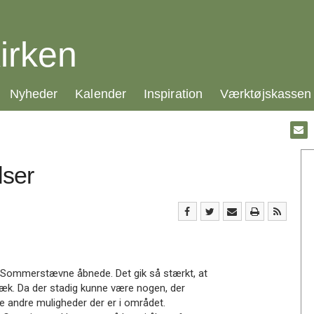
irken
21.0:
22.0:
23.0:
24.0:
Nyheder
Kalender
Inspiration
Værktøjskassen
Gå
til:
Emai
lser
ts Sommerstævne åbnede. Det gik så stærkt, at
 væk. Da der stadig kunne være nogen, der
ke andre muligheder der er i området.