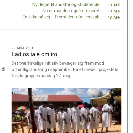
Nyt legat til ansatte og studerende
18. APR.
Nu er manden også ordineret
18. APR.
En kirke på vej – Fremtidens fællesskab
18. APR.
29.
29. MAJ. 2024
Lad os tale om tro
maj.
2024
Det tværkirkelige initiativ bevæger sig frem mod
til
offentlig lancering i september. På et møde i projektets
L
……
L
frikirkegruppe mandag 27. maj……
æ
æ
s
s
m
m
e
e
r
r
e
e