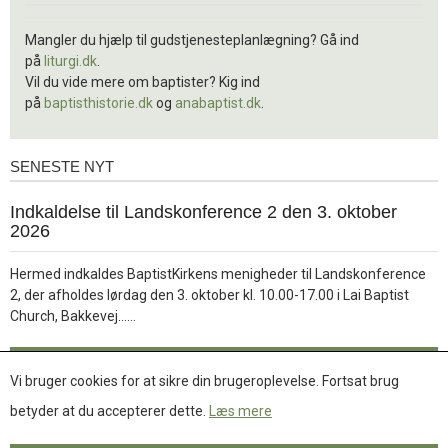
Mangler du hjælp til gudstjenesteplanlægning? Gå ind
på
liturgi.dk
.
Vil du vide mere om baptister? Kig ind
på
baptisthistorie.dk
og
anabaptist.dk
.
SENESTE NYT
Seneste
nyt
1.
Indkaldelse til Landskonference 2 den 3. oktober
jul.
2026
2026
Hermed indkaldes BaptistKirkens menigheder til Landskonference
2, der afholdes lørdag den 3. oktober kl. 10.00-17.00 i Lai Baptist
Læs
Church, Bakkevej……
mere
Læs mere
Vi bruger cookies for at sikre din brugeroplevelse. Fortsat brug
betyder at du accepterer dette.
Læs mere