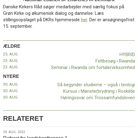
11.0:
Kalender
Danske Kirkers Råd søger medarbejder med særlig fokus på
12.0:
Inspiration
Grøn Kirke og økumenisk dialog og dannelse. Læs
13.0:
Værktøjskassen
stillingsopslaget på DKRs hjemmeside
her
. Der er ansøgningsfrist
14.0:
Mission
15. september.
15.0:
Om
BaptistKirken
16.0:
Kontakt
ÆLDRE
Næste
25. AUG.
HYBRID
indlæg:
23. AUG.
Feltbesøg i Rwanda
Så
23. AUG.
Seminar i Rwanda om fortalervirksomhed
begynder
NYERE
studierne
–
30. AUG.
Så begynder studierne – også i teologi
også
30. AUG.
Kursus i Mønsterbrydning i Roskilde
i
30. AUG.
Høringssvar om Trossamfundsloven
teologi
Forrige
indlæg:
HYBRID
RELATERET
24.
24. AUG. 2022