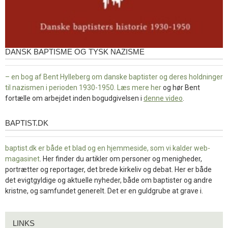
DANSK BAPTISME OG TYSK NAZISME
– en bog af Bent Hylleberg om danske baptister og deres holdninger
til nazismen i perioden 1930-1950. Læs mere
her
og hør Bent
fortælle om arbejdet inden bogudgivelsen i
denne video
.
BAPTIST.DK
baptist.dk
baptist.dk er både et blad og en
hjemmeside, som vi kalder web-
magasinet
. Her finder du artikler om personer og menigheder,
portrætter og reportager, det brede kirkeliv og debat. Her er både
det evigtgyldige og aktuelle nyheder, både om baptister og andre
kristne, og samfundet generelt. Det er en guldgrube at grave i.
Links
LINKS