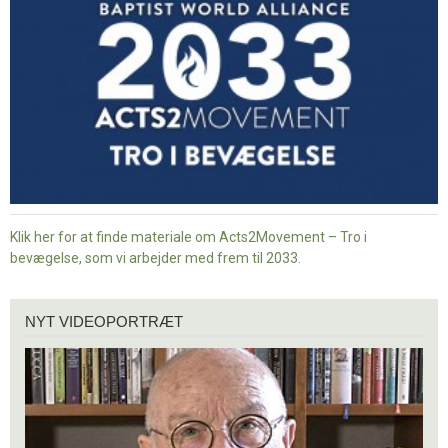
i
bevægelse
Klik her for at finde materiale om Acts2Movement – Tro i
bevægelse, som vi arbejder med frem til 2033.
Nyt
NYT VIDEOPORTRÆT
videoportræt