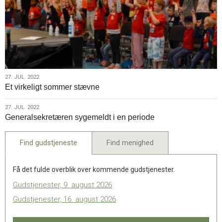
27.
27. JUL. 2022
Et virkeligt sommer stævne
jul.
2022
27.
27. JUL. 2022
Generalsekretæren sygemeldt i en periode
jul.
2022
Find gudstjeneste
Find menighed
Få det fulde overblik over kommende gudstjenester.
Gudstjenester, 9. august 2026
Gudstjenester, 16. august 2026