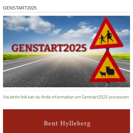
GENSTART2025
Genstart2025
Via dette link kan du finde information om Genstart2025-processen.
Dansk
baptisme
og
tysk