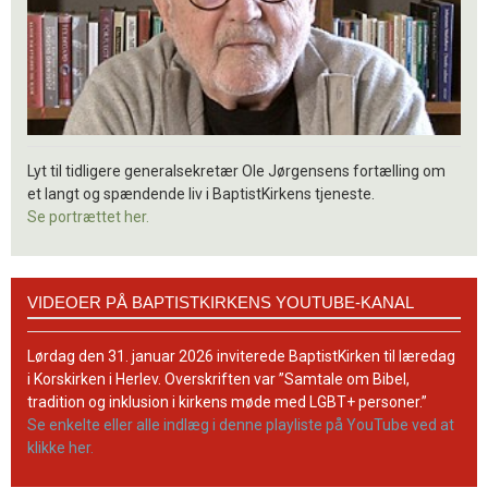
Lyt til tidligere generalsekretær Ole Jørgensens fortælling om
et langt og spændende liv i BaptistKirkens tjeneste.
Se portrættet her.
Videoer
VIDEOER PÅ BAPTISTKIRKENS YOUTUBE-KANAL
på
BaptistKirkens
YouTube-
Lørdag den 31. januar 2026 inviterede BaptistKirken til læredag
kanal
i Korskirken i Herlev. Overskriften var ”Samtale om Bibel,
tradition og inklusion i kirkens møde med LGBT+ personer.”
Se enkelte eller alle indlæg i denne playliste på YouTube ved at
klikke her.