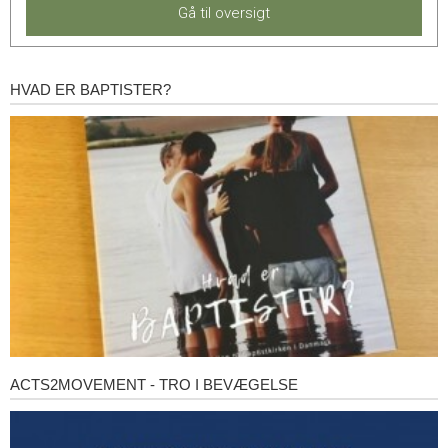
Gå til oversigt
HVAD ER BAPTISTER?
Hvad
er
baptister?
ACTS2MOVEMENT - TRO I BEVÆGELSE
Acts2Movement
-
Tro