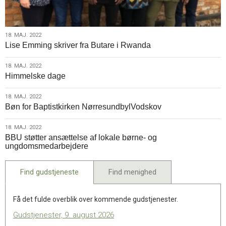
18.
18. MAJ. 2022
Lise Emming skriver fra Butare i Rwanda
maj.
2022
18.
18. MAJ. 2022
Himmelske dage
maj.
2022
18.
18. MAJ. 2022
Bøn for Baptistkirken NørresundbylVodskov
maj.
2022
18.
18. MAJ. 2022
BBU støtter ansættelse af lokale børne- og
maj.
ungdomsmedarbejdere
2022
Find gudstjeneste
Find menighed
Få det fulde overblik over kommende gudstjenester.
Gudstjenester, 9. august 2026