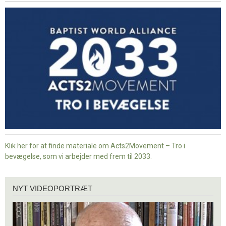
-
Tro
i
bevægelse
Klik her for at finde materiale om Acts2Movement – Tro i
bevægelse, som vi arbejder med frem til 2033.
Nyt
NYT VIDEOPORTRÆT
videoportræt