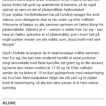
11.0:
Kalender
kasse findes lidt godt og spændende til børnene, så de også
12.0:
Inspiration
oplever at være en del af påskemåltids-fællesskabet.
13.0:
Værktøjskassen
Et par stykker fra Bethelkirken har på forhånd optaget fire små
14.0:
Mission
videoer, som deltagerne skal se før, under og efter måltidet.
15.0:
Om
Videoerne vil hjælpe os alle sammen igennem en fælles liturgi for
BaptistKirken
påskemåltidet. Således at vi – selvom vi sidder hver for sig – kan
16.0:
Kontakt
have en fælles oplevelse af et påskemåltid, som i hvert fald på
nogle punkter minder om det måltid, som Jesus holdt med sine
Næste
disciple.”
indlæg:
Fredsmarch
Også i Holbæk arrangerer de et skærtorsdags-måltid sammen,
for
hver for sig. Her kan man imidlertid bestille et antal portioner
Myanmar
Forrige
stegt lammekølle med fløde kartofler, lidt grønt og en lille dessert,
indlæg:
og hente den i kirken mellem kl. 17.30 og 18. Efter måltidet
Påskegudstjeneste
sender de fra kirken kl. 19 en kort gudstjeneste med nadverfejring
i
via YouTube. Med madpakken følger der lidt saft og et stykke
Brovst
brød til nadverfejring, så alle kan være parate til at fejre nadver
samtidig.
ÆLDRE