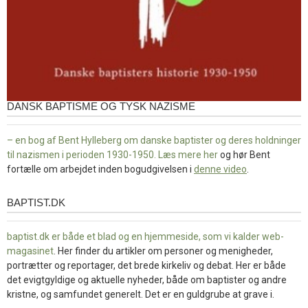
DANSK BAPTISME OG TYSK NAZISME
– en bog af Bent Hylleberg om danske baptister og deres holdninger
til nazismen i perioden 1930-1950. Læs mere
her
og hør Bent
fortælle om arbejdet inden bogudgivelsen i
denne video
.
BAPTIST.DK
baptist.dk
baptist.dk er både et blad og en
hjemmeside, som vi kalder web-
magasinet
. Her finder du artikler om personer og menigheder,
portrætter og reportager, det brede kirkeliv og debat. Her er både
det evigtgyldige og aktuelle nyheder, både om baptister og andre
kristne, og samfundet generelt. Det er en guldgrube at grave i.