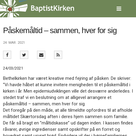
Spring
menu
over
og
gå
Påskemåltid – sammen, hver for sig
til
indhold
Vend
24. MAR. 2021
tilbage
til
forsiden
Gå
1.0:
Forside
24/03/2021
til
2.0:
Nyheder
Bethelkirken har været kreative med fejring af påsken. De skriver:
vores
3.0:
Kalender
”Vi havde håbet at kunne invitere menigheden til et påskemåltid i
guide
4.0:
Inspiration
kirken i år. Men epidemiudviklingen ville det desværre anderledes. I
for
5.0:
Værktøjskassen
stedet traf vi en beslutning om at alligevel arrangere et
tilgængelighed
6.0:
Mission
påskemåltid – sammen, men hver for sig.
7.0:
Om
Det foregår på den måde, at alle tilmeldte opfordres til at afholde
BaptistKirken
måltidet Skærtorsdag aften i deres hjem sammen som familie.
8.0:
Kontakt
De får så bragt en ”måltidskasse” ud dagen inden. I kassen findes
9.0:
Forside
råvarer, øvrige ingredienser samt opskrifter på en forret og
10.0:
Nyheder
hovedret samt usyret brød. Endvidere vil der i børnefamiliernes