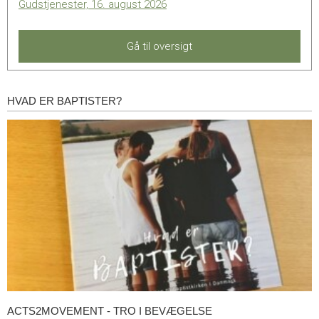
Gudstjenester, 16. august 2026
Gå til oversigt
HVAD ER BAPTISTER?
Hvad
er
baptister?
ACTS2MOVEMENT - TRO I BEVÆGELSE
Acts2Movement