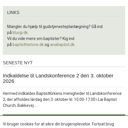
Links
LINKS
Mangler du hjælp til gudstjenesteplanlægning? Gå ind
på
liturgi.dk
.
Vil du vide mere om baptister? Kig ind
på
baptisthistorie.dk
og
anabaptist.dk
.
SENESTE NYT
Seneste
nyt
1.
Indkaldelse til Landskonference 2 den 3. oktober
jul.
2026
2026
Hermed indkaldes BaptistKirkens menigheder til Landskonference
2, der afholdes lørdag den 3. oktober kl. 10.00-17.00 i Lai Baptist
Læs
Church, Bakkevej……
mere
Læs mere
Vi bruger cookies for at sikre din brugeroplevelse. Fortsat brug