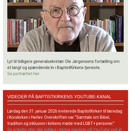
Lyt til tidligere generalsekretær Ole Jørgensens fortælling om
et langt og spændende liv i BaptistKirkens tjeneste.
Se portrættet her.
Videoer
VIDEOER PÅ BAPTISTKIRKENS YOUTUBE-KANAL
på
BaptistKirkens
YouTube-
Lørdag den 31. januar 2026 inviterede BaptistKirken til læredag
kanal
i Korskirken i Herlev. Overskriften var ”Samtale om Bibel,
tradition og inklusion i kirkens møde med LGBT+ personer.”
Se enkelte eller alle indlæg i denne playliste på YouTube ved at