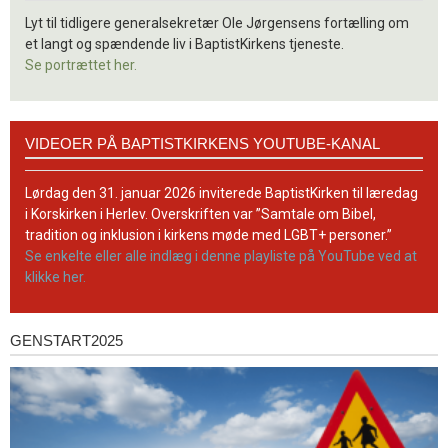
Lyt til tidligere generalsekretær Ole Jørgensens fortælling om
et langt og spændende liv i BaptistKirkens tjeneste.
Se portrættet her.
Videoer
VIDEOER PÅ BAPTISTKIRKENS YOUTUBE-KANAL
på
BaptistKirkens
YouTube-
Lørdag den 31. januar 2026 inviterede BaptistKirken til læredag
kanal
i Korskirken i Herlev. Overskriften var ”Samtale om Bibel,
tradition og inklusion i kirkens møde med LGBT+ personer.”
Se enkelte eller alle indlæg i denne playliste på YouTube ved at
klikke her.
GENSTART2025
Genstart2025