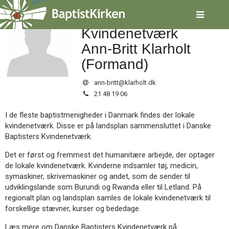
Spring
Danske Baptisters
menu
over
Kvindenetværk
og
Ann-Britt Klarholt
gå
til
(Formand)
indhold
Vend
tilbage
ann-britt@klarholt.dk
til
Tlf.:
21 48 19 06
forsiden
Gå
1.0:
Forside
I de fleste baptistmenigheder i Danmark findes der lokale
til
2.0:
Nyheder
kvindenetværk. Disse er på landsplan sammensluttet i Danske
vores
3.0:
Kalender
Baptisters Kvindenetværk.
guide
4.0:
Inspiration
for
5.0:
Det er først og fremmest det humanitære arbejde, der optager
Værktøjskassen
tilgængelighed
6.0:
de lokale kvindenetværk. Kvinderne indsamler tøj, medicin,
Mission
7.0:
symaskiner, skrivemaskiner og andet, som de sender til
Om
udviklingslande som Burundi og Rwanda eller til Letland. På
BaptistKirken
8.0:
regionalt plan og landsplan samles de lokale kvindenetværk til
Kontakt
forskellige stævner, kurser og bededage.
9.0:
Forside
10.0:
Nyheder
Læs mere om Danske Baptisters Kvindenetværk på