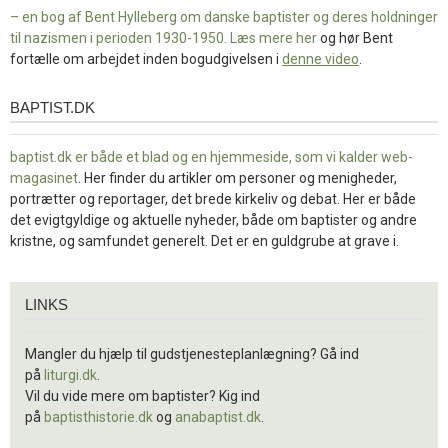
– en bog af Bent Hylleberg om danske baptister og deres holdninger
til nazismen i perioden 1930-1950. Læs mere
her
og hør Bent
fortælle om arbejdet inden bogudgivelsen i
denne video
.
BAPTIST.DK
baptist.dk
baptist.dk er både et blad og en
hjemmeside, som vi kalder web-
magasinet
. Her finder du artikler om personer og menigheder,
portrætter og reportager, det brede kirkeliv og debat. Her er både
det evigtgyldige og aktuelle nyheder, både om baptister og andre
kristne, og samfundet generelt. Det er en guldgrube at grave i.
Links
LINKS
Mangler du hjælp til gudstjenesteplanlægning? Gå ind
på
liturgi.dk
.
Vil du vide mere om baptister? Kig ind
på
baptisthistorie.dk
og
anabaptist.dk
.