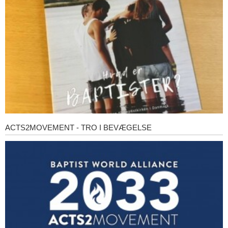
ACTS2MOVEMENT - TRO I BEVÆGELSE
Acts2Movement
-
Tro
i
bevægelse