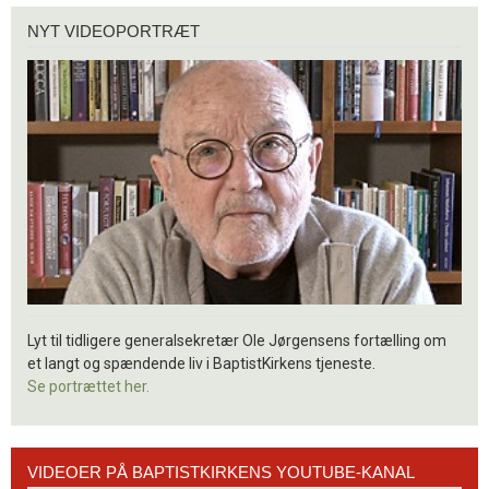
Nyt
NYT VIDEOPORTRÆT
videoportræt
Lyt til tidligere generalsekretær Ole Jørgensens fortælling om
et langt og spændende liv i BaptistKirkens tjeneste.
Se portrættet her.
Videoer
VIDEOER PÅ BAPTISTKIRKENS YOUTUBE-KANAL
på