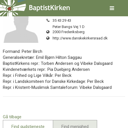
Spring
Danske Kirkers Råd
menu
over
og
Tlf.:
35 43 29 43
gå
Peter Bangs Vej 1 D
2000 Frederiksberg
til
indhold
Vend
http://www.danskekirkersraad.dk
tilbage
til
Formand: Peter Birch
forsiden
Generalsekretær: Emil Bjørn Hilton Saggau
Gå
1.0:
Forside
BaptistKirkens repr.: Torben Andersen og Vibeke Dalsgaard
til
2.0:
Nyheder
Kvindenetværkets repr.: Pia Duebjerg Andersen
vores
3.0:
Kalender
Repr. i Frihed og Lige Vilkår: Per Beck
guide
4.0:
Inspiration
Repr. i Landskomiteen for Danske Kirkedage: Per Beck
for
5.0:
Værktøjskassen
Repr. i Kristent-Muslimsk Samtaleforum: Vibeke Dalsgaard
tilgængelighed
6.0:
Mission
7.0:
Om
BaptistKirken
8.0:
Kontakt
Gå tilbage
9.0:
Forside
10.0:
Nyheder
Find gudstjeneste
Find menighed