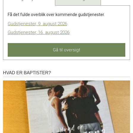
11.0:
Kalender
12.0:
Inspiration
Få det fulde overblik over kommende gudstjenester.
13.0:
Værktøjskassen
14.0:
Mission
Gudstjenester, 9. august 2026
15.0:
Om
Gudstjenester, 16. august 2026
BaptistKirken
16.0:
Kontakt
Gå til oversigt
HVAD ER BAPTISTER?
Hvad
er
baptister?