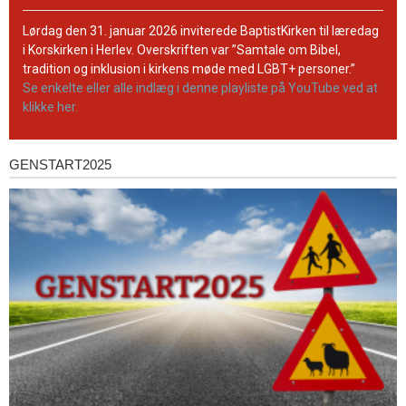
BaptistKirkens
YouTube-
Lørdag den 31. januar 2026 inviterede BaptistKirken til læredag
kanal
i Korskirken i Herlev. Overskriften var ”Samtale om Bibel,
tradition og inklusion i kirkens møde med LGBT+ personer.”
Se enkelte eller alle indlæg i denne playliste på YouTube ved at
klikke her.
GENSTART2025
Genstart2025