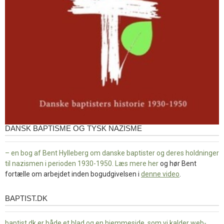
DANSK BAPTISME OG TYSK NAZISME
– en bog af Bent Hylleberg om danske baptister og deres holdninger
til nazismen i perioden 1930-1950. Læs mere
her
og hør Bent
fortælle om arbejdet inden bogudgivelsen i
denne video
.
BAPTIST.DK
baptist.dk
baptist.dk er både et blad og en
hjemmeside, som vi kalder web-