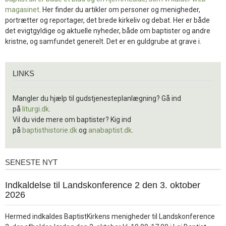
magasinet
. Her finder du artikler om personer og menigheder,
portrætter og reportager, det brede kirkeliv og debat. Her er både
det evigtgyldige og aktuelle nyheder, både om baptister og andre
kristne, og samfundet generelt. Det er en guldgrube at grave i.
Links
LINKS
Mangler du hjælp til gudstjenesteplanlægning? Gå ind
på
liturgi.dk
.
Vil du vide mere om baptister? Kig ind
på
baptisthistorie.dk
og
anabaptist.dk
.
SENESTE NYT
Seneste
nyt
1.
Indkaldelse til Landskonference 2 den 3. oktober
jul.
2026
2026
Hermed indkaldes BaptistKirkens menigheder til Landskonference