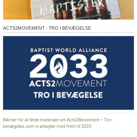
ACTS2MOVEMENT - TRO I BEVÆGELSE
Acts2Movement
-
Tro
i
bevægelse
Klik her for at finde materiale om Acts2Movement – Tro i
bevægelse, som vi arbejder med frem til 2033.