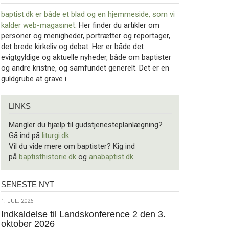
baptist.dk er både et blad og en
hjemmeside, som vi
kalder web-magasinet
. Her finder du artikler om
personer og menigheder, portrætter og reportager,
det brede kirkeliv og debat. Her er både det
evigtgyldige og aktuelle nyheder, både om baptister
og andre kristne, og samfundet generelt. Det er en
guldgrube at grave i.
Links
LINKS
Mangler du hjælp til gudstjenesteplanlægning?
Gå ind på
liturgi.dk
.
Vil du vide mere om baptister? Kig ind
på
baptisthistorie.dk
og
anabaptist.dk
.
SENESTE NYT
Seneste
nyt
1.
1. JUL. 2026
jul.
Indkaldelse til Landskonference 2 den 3.
oktober 2026
2026