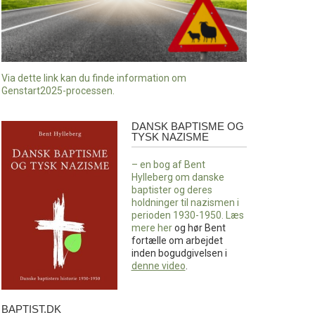
Via dette link kan du finde information om
Genstart2025-processen.
DANSK BAPTISME OG
Dansk
TYSK NAZISME
baptisme
og
– en bog af Bent
tysk
Hylleberg om danske
nazisme
baptister og deres
holdninger til nazismen i
perioden 1930-1950. Læs
mere
her
og hør Bent
fortælle om arbejdet
inden bogudgivelsen i
denne video
.
BAPTIST.DK
baptist.dk