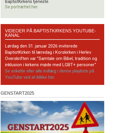
BaptistKirkens tjeneste.
Se portrættet her.
Videoer
VIDEOER PÅ BAPTISTKIRKENS YOUTUBE-
på
KANAL
BaptistKirkens
YouTube-
Lørdag den 31. januar 2026 inviterede
kanal
BaptistKirken til læredag i Korskirken i Herlev.
Overskriften var ”Samtale om Bibel, tradition og
inklusion i kirkens møde med LGBT+ personer.”
Se enkelte eller alle indlæg i denne playliste på
YouTube ved at klikke her.
GENSTART2025
Genstart2025