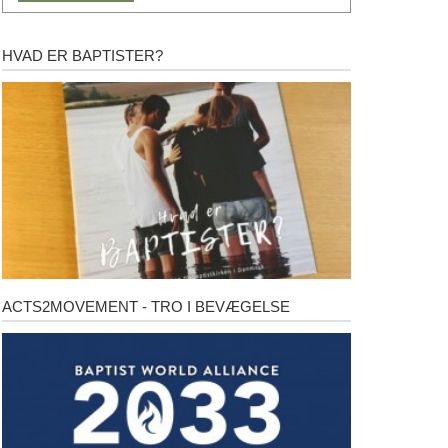
HVAD ER BAPTISTER?
Hvad
er
baptister?
ACTS2MOVEMENT - TRO I BEVÆGELSE
Acts2Movement
-
Tro
i
bevægelse