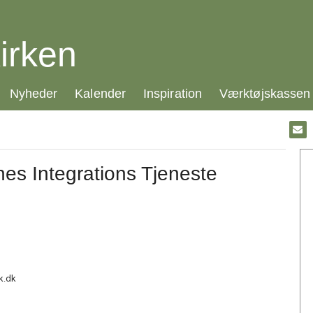
irken
21.0:
22.0:
23.0:
24.0:
Nyheder
Kalender
Inspiration
Værktøjskassen
Gå
til:
Emai
nes Integrations Tjeneste
k.dk