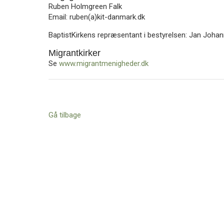
11.0:
Kalender
Ruben Holmgreen Falk
12.0:
Inspiration
Email: ruben(a)kit-danmark.dk
13.0:
Værktøjskassen
BaptistKirkens repræsentant i bestyrelsen: Jan Joha
14.0:
Mission
15.0:
Om
Migrantkirker
BaptistKirken
Se
www.migrantmenigheder.dk
16.0:
Kontakt
Gå tilbage