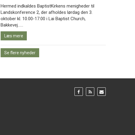
Hermed indkaldes BaptistKirkens menigheder til
Landskonference 2, der afholdes lørdag den 3.
oktober kl. 10.00-17.00 i Lai Baptist Church,
Læs
Bakkevej……
mere
Læs mere
Se flere nyheder
Gå
Gå
Gå
til:
til:
til:
Facebook
RSS
Email
feed