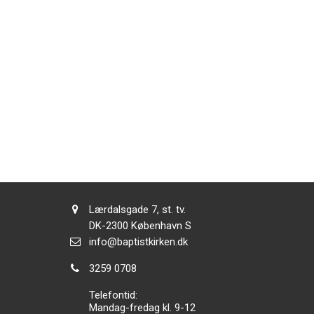
Adresse:
Lærdalsgade 7, st. tv.
Adresse:
DK-2300
København S
Send
info@baptistkirken.dk
email:
Tlf.:
3259 0708
Telefontid:
Mandag-fredag kl. 9-12