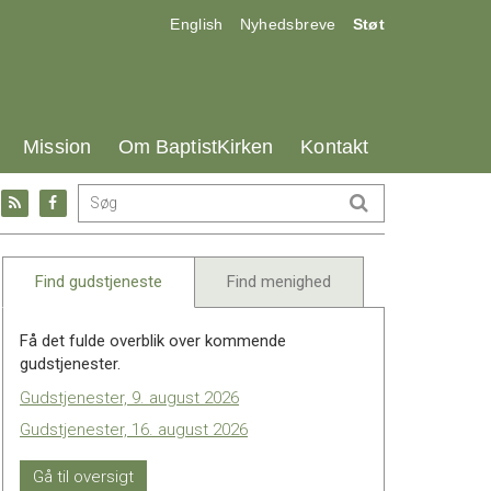
17.0:
18.0:
19.0:
English
Nyhedsbreve
Støt
25.0:
26.0:
27.0:
Mission
Om BaptistKirken
Kontakt
Gå
Gå
til:
til:
l
RSS
Facebook
feed
Find gudstjeneste
Find menighed
Få det fulde overblik over kommende
gudstjenester.
Gudstjenester, 9. august 2026
Gudstjenester, 16. august 2026
Gå til oversigt