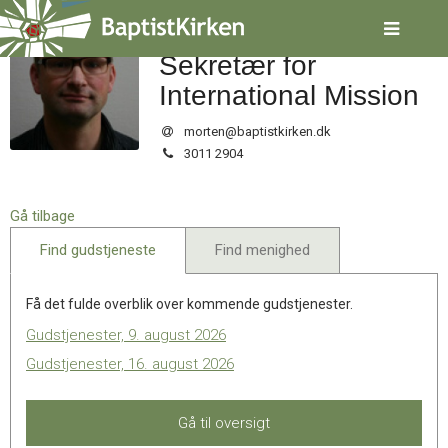
Spring
Morten Kjær Kofoed
menu
over
Sekretær for
og
International Mission
gå
til
morten@baptistkirken.dk
indhold
Vend
Tlf.:
3011 2904
tilbage
til
forsiden
Gå tilbage
Gå
1.0:
Forside
til
2.0:
Nyheder
Find gudstjeneste
Find menighed
vores
3.0:
Kalender
guide
4.0:
Inspiration
for
5.0:
Værktøjskassen
Få det fulde overblik over kommende gudstjenester.
tilgængelighed
6.0:
Mission
Gudstjenester, 9. august 2026
7.0:
Om
Gudstjenester, 16. august 2026
BaptistKirken
8.0:
Kontakt
9.0:
Forside
Gå til oversigt
10.0:
Nyheder