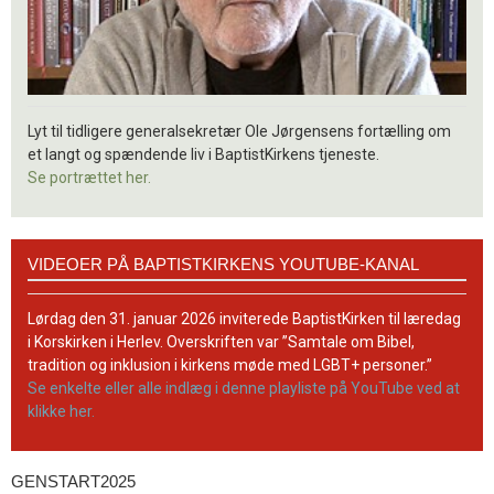
Lyt til tidligere generalsekretær Ole Jørgensens fortælling om
et langt og spændende liv i BaptistKirkens tjeneste.
Se portrættet her.
Videoer
VIDEOER PÅ BAPTISTKIRKENS YOUTUBE-KANAL
på
BaptistKirkens
YouTube-
Lørdag den 31. januar 2026 inviterede BaptistKirken til læredag
kanal
i Korskirken i Herlev. Overskriften var ”Samtale om Bibel,
tradition og inklusion i kirkens møde med LGBT+ personer.”
Se enkelte eller alle indlæg i denne playliste på YouTube ved at
klikke her.
GENSTART2025
Genstart2025