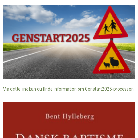
Via dette link kan du finde information om Genstart2025-processen.
Dansk
baptisme
og
tysk
nazisme