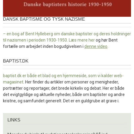
DANSK BAPTISME OG TYSK NAZISME
– en bog af Bent Hylleberg om danske baptister og deres holdninger
til nazismen i perioden 1930-1950. Læs mere
her
og hør Bent
fortælle om arbejdet inden bogudgivelsen i
denne video
.
BAPTIST.DK
baptist.dk
baptist.dk er både et blad og en
hjemmeside, som vi kalder web-
magasinet
. Her finder du artikler om personer og menigheder,
portrætter og reportager, det brede kirkeliv og debat. Her er både
det evigtgyldige og aktuelle nyheder, både om baptister og andre
kristne, og samfundet generelt. Det er en guldgrube at grave i.
Links
LINKS