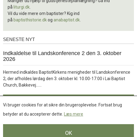
Mangler du hjælp til gudstjenesteplanlægning? Gå ind
på
liturgi.dk
.
Vil du vide mere om baptister? Kig ind
på
baptisthistorie.dk
og
anabaptist.dk
.
SENESTE NYT
Seneste
nyt
1.
Indkaldelse til Landskonference 2 den 3. oktober
jul.
2026
2026
Hermed indkaldes BaptistKirkens menigheder til Landskonference
2, der afholdes lørdag den 3. oktober kl. 10.00-17.00 i Lai Baptist
Læs
Church, Bakkevej……
mere
Læs mere
Vi bruger cookies for at sikre din brugeroplevelse. Fortsat brug
betyder at du accepterer dette.
Læs mere
Se flere nyheder
OK