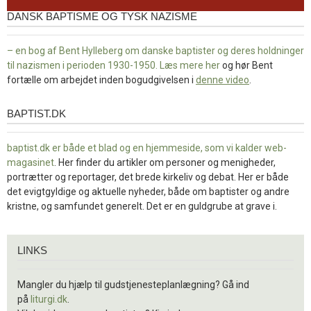
DANSK BAPTISME OG TYSK NAZISME
– en bog af Bent Hylleberg om danske baptister og deres holdninger
til nazismen i perioden 1930-1950. Læs mere
her
og hør Bent
fortælle om arbejdet inden bogudgivelsen i
denne video
.
BAPTIST.DK
baptist.dk
baptist.dk er både et blad og en
hjemmeside, som vi kalder web-
magasinet
. Her finder du artikler om personer og menigheder,
portrætter og reportager, det brede kirkeliv og debat. Her er både
det evigtgyldige og aktuelle nyheder, både om baptister og andre
kristne, og samfundet generelt. Det er en guldgrube at grave i.
Links
LINKS
Mangler du hjælp til gudstjenesteplanlægning? Gå ind
på
liturgi.dk
.