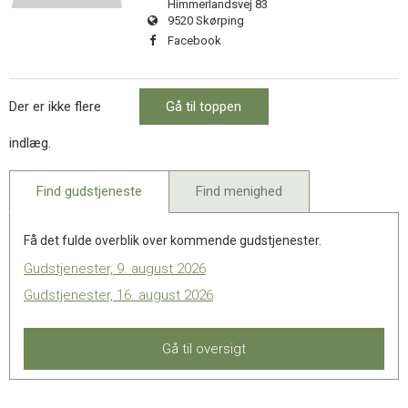
Himmerlandsvej 83
11.0:
Kalender
9520 Skørping
12.0:
Inspiration
Facebook
13.0:
Værktøjskassen
14.0:
Mission
15.0:
Om
Der er ikke flere
BaptistKirken
Gå til toppen
16.0:
Kontakt
indlæg.
Find gudstjeneste
Find menighed
Få det fulde overblik over kommende gudstjenester.
Gudstjenester, 9. august 2026
Gudstjenester, 16. august 2026
Gå til oversigt