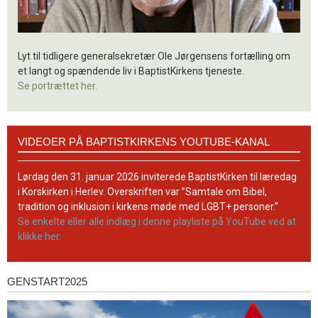
Lyt til tidligere generalsekretær Ole Jørgensens fortælling om
et langt og spændende liv i BaptistKirkens tjeneste.
Se portrættet her.
Videoer
VIDEOER PÅ BAPTISTKIRKENS YOUTUBE-KANAL
på
BaptistKirkens
YouTube-
Lørdag den 31. januar 2026 inviterede BaptistKirken til læredag
kanal
i Korskirken i Herlev. Overskriften var ”Samtale om Bibel,
tradition og inklusion i kirkens møde med LGBT+ personer.”
Se enkelte eller alle indlæg i denne playliste på YouTube ved at
klikke her.
GENSTART2025
Genstart2025