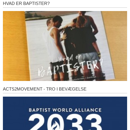
HVAD ER BAPTISTER?
Hvad
er
baptister?
ACTS2MOVEMENT - TRO I BEVÆGELSE
Acts2Movement
-
Tro
i
bevægelse