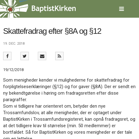
Spring
menu
over
og
gå
Skattefradrag efter §8A og §12
til
indhold
Vend
19. DEC. 2018
tilbage
til
forsiden
Gå
1.0:
Forside
19/12/2018
til
2.0:
Nyheder
Som menigheder kender vi mulighederne for skattefradrag for
vores
3.0:
Kalender
forpligtelseserklæringer (§12) og for gaver (§8A). Der er sendt en
guide
4.0:
Inspiration
ny bekendtgørelse i høring om fradragsretten efter disse
for
5.0:
Værktøjskassen
paragraffer.
tilgængelighed
6.0:
Mission
Som vi tidligere har orienteret om, betyder den nye
7.0:
Om
Trossamfundslov, at alle menigheder, der er optaget under
BaptistKirken
BaptistKirken i Trossamfundsregisteret, kan opnå fradragsret, og
8.0:
Kontakt
at det tidligere krav til størrelse (min. 50 medlemmer) er
9.0:
Forside
bortfaldet. Så for BaptistKirken og vores menigheder er der tale
10.0:
Nyheder
om en lettelse.