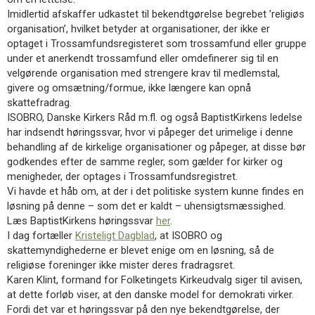
11.0:
Kalender
Imidlertid afskaffer udkastet til bekendtgørelse begrebet ’religiøs
12.0:
Inspiration
organisation’, hvilket betyder at organisationer, der ikke er
13.0:
Værktøjskassen
optaget i Trossamfundsregisteret som trossamfund eller gruppe
14.0:
Mission
under et anerkendt trossamfund eller omdefinerer sig til en
15.0:
Om
velgørende organisation med strengere krav til medlemstal,
BaptistKirken
givere og omsætning/formue, ikke længere kan opnå
16.0:
Kontakt
skattefradrag.
ISOBRO, Danske Kirkers Råd m.fl. og også BaptistKirkens ledelse
Næste
har indsendt høringssvar, hvor vi påpeger det urimelige i denne
indlæg:
behandling af de kirkelige organisationer og påpeger, at disse bør
Nyt
godkendes efter de samme regler, som gælder for kirker og
kontor
menigheder, der optages i Trossamfundsregistret.
i
Vi havde et håb om, at der i det politiske system kunne findes en
Aalborg
Forrige
løsning på denne – som det er kaldt – uhensigtsmæssighed.
indlæg:
Læs BaptistKirkens høringssvar
her
.
Chin-
I dag fortæller
Kristeligt Dagblad
, at ISOBRO og
menighed
skattemyndighederne er blevet enige om en løsning, så de
køber
religiøse foreninger ikke mister deres fradragsret.
Svendborg
Karen Klint, formand for Folketingets Kirkeudvalg siger til avisen,
Baptistkirke
at dette forløb viser, at den danske model for demokrati virker.
Fordi det var et høringssvar på den nye bekendtgørelse, der