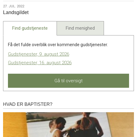
2022
27.
27. JUL. 2022
Landsgildet
jul.
2022
Find gudstjeneste
Find menighed
Få det fulde overblik over kommende gudstjenester.
Gudstjenester, 9. august 2026
Gudstjenester, 16. august 2026
Gå til oversigt
HVAD ER BAPTISTER?
Hvad
er
baptister?