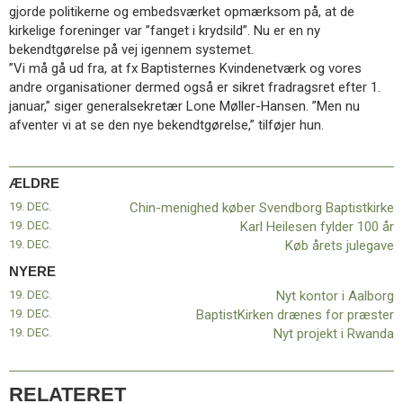
gjorde politikerne og embedsværket opmærksom på, at de
kirkelige foreninger var ”fanget i krydsild”. Nu er en ny
bekendtgørelse på vej igennem systemet.
”Vi må gå ud fra, at fx Baptisternes Kvindenetværk og vores
andre organisationer dermed også er sikret fradragsret efter 1.
januar,” siger generalsekretær Lone Møller-Hansen. ”Men nu
afventer vi at se den nye bekendtgørelse,” tilføjer hun.
ÆLDRE
19. DEC.
Chin-menighed køber Svendborg Baptistkirke
19. DEC.
Karl Heilesen fylder 100 år
19. DEC.
Køb årets julegave
NYERE
19. DEC.
Nyt kontor i Aalborg
19. DEC.
BaptistKirken drænes for præster
19. DEC.
Nyt projekt i Rwanda
RELATERET