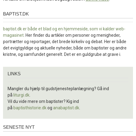
BAPTIST.DK
baptist.dk
baptist.dk er både et blad og en
hjemmeside, som vi kalder web-
magasinet
. Her finder du artikler om personer og menigheder,
portrætter og reportager, det brede kirkeliv og debat. Her er både
det evigtgyldige og aktuelle nyheder, både om baptister og andre
kristne, og samfundet generelt. Det er en guldgrube at grave i.
Links
LINKS
Mangler du hjælp til gudstjenesteplanlægning? Gå ind
på
liturgi.dk
.
Vil du vide mere om baptister? Kig ind
på
baptisthistorie.dk
og
anabaptist.dk
.
SENESTE NYT
Seneste
nyt