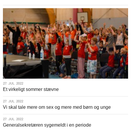
27.
27. JUL. 2022
Et virkeligt sommer stævne
jul.
2022
27.
27. JUL. 2022
Vi skal tale mere om sex og mere med børn og unge
jul.
2022
27.
27. JUL. 2022
Generalsekretæren sygemeldt i en periode
jul.