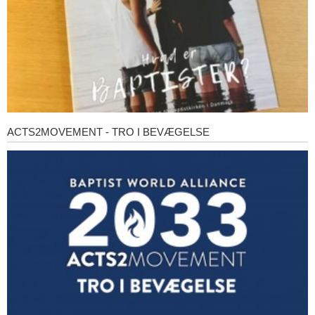
ACTS2MOVEMENT - TRO I BEVÆGELSE
Acts2Movement
-
Tro
i
bevægelse