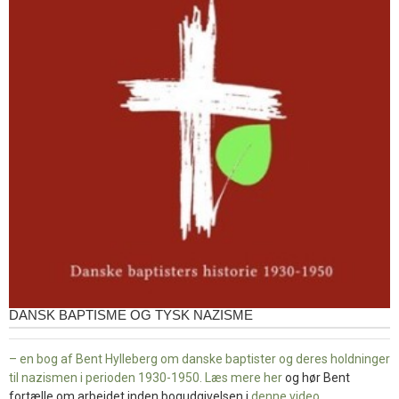
DANSK BAPTISME OG TYSK NAZISME
– en bog af Bent Hylleberg om danske baptister og deres holdninger
til nazismen i perioden 1930-1950. Læs mere
her
og hør Bent
fortælle om arbejdet inden bogudgivelsen i
denne video
.