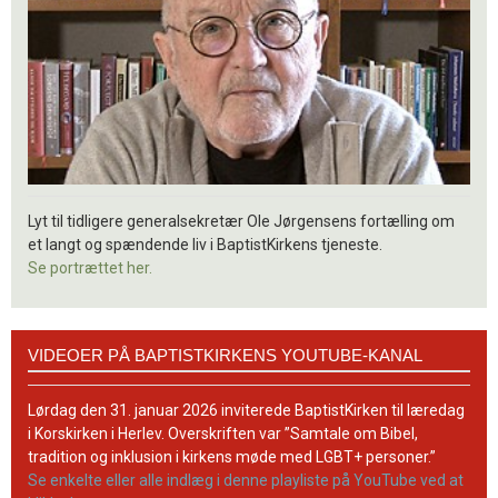
Lyt til tidligere generalsekretær Ole Jørgensens fortælling om
et langt og spændende liv i BaptistKirkens tjeneste.
Se portrættet her.
Videoer
VIDEOER PÅ BAPTISTKIRKENS YOUTUBE-KANAL
på
BaptistKirkens
YouTube-
Lørdag den 31. januar 2026 inviterede BaptistKirken til læredag
kanal
i Korskirken i Herlev. Overskriften var ”Samtale om Bibel,
tradition og inklusion i kirkens møde med LGBT+ personer.”
Se enkelte eller alle indlæg i denne playliste på YouTube ved at