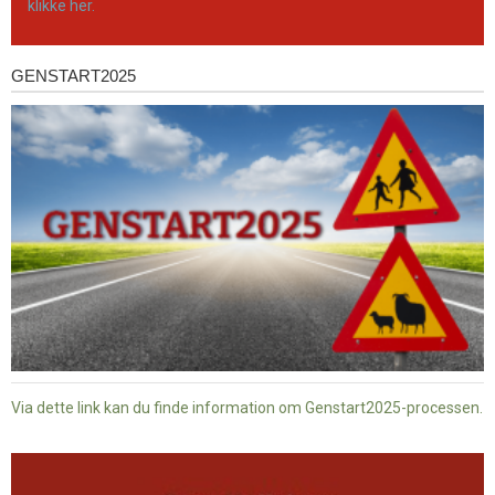
klikke her.
GENSTART2025
Genstart2025
Via dette link kan du finde information om Genstart2025-processen.
Dansk
baptisme