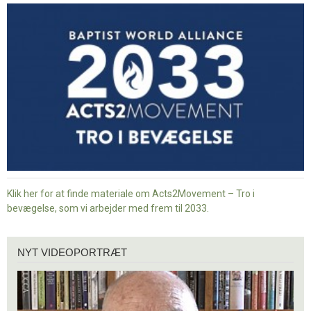
-
Tro
i
bevægelse
Klik her for at finde materiale om Acts2Movement – Tro i
bevægelse, som vi arbejder med frem til 2033.
Nyt
NYT VIDEOPORTRÆT
videoportræt