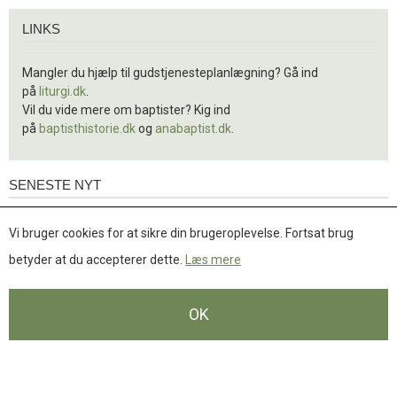
Links
LINKS
Mangler du hjælp til gudstjenesteplanlægning? Gå ind
på
liturgi.dk
.
Vil du vide mere om baptister? Kig ind
på
baptisthistorie.dk
og
anabaptist.dk
.
SENESTE NYT
Seneste
nyt
1.
Indkaldelse til Landskonference 2 den 3. oktober
Vi bruger cookies for at sikre din brugeroplevelse. Fortsat brug
jul.
2026
2026
betyder at du accepterer dette.
Læs mere
Hermed indkaldes BaptistKirkens menigheder til Landskonference
2, der afholdes lørdag den 3. oktober kl. 10.00-17.00 i Lai Baptist
OK
Læs
Church, Bakkevej……
mere
Læs mere