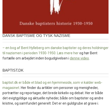
DANSK BAPTISME OG TYSK NAZISME
– en bog af Bent Hylleberg om danske baptister og deres holdninger
til nazismen i perioden 1930-1950. Læs mere
her
og hør Bent
fortælle om arbejdet inden bogudgivelsen i
denne video
.
BAPTIST.DK
baptist.dk
baptist.dk er både et blad og en
hjemmeside, som vi kalder web-
magasinet
. Her finder du artikler om personer og menigheder,
portrætter og reportager, det brede kirkeliv og debat. Her er både
det evigtgyldige og aktuelle nyheder, både om baptister og andre
kristne, og samfundet generelt. Det er en guldgrube at grave i.