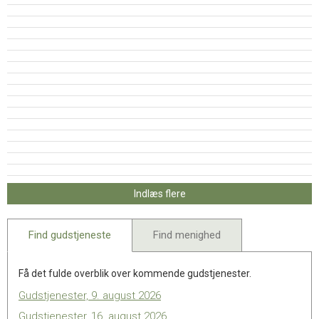
11.0:
Kalender
12.0:
Inspiration
13.0:
Værktøjskassen
14.0:
Mission
15.0:
Om
BaptistKirken
16.0:
Kontakt
Indlæs flere
Find gudstjeneste
Find menighed
Få det fulde overblik over kommende gudstjenester.
Gudstjenester, 9. august 2026
Gudstjenester, 16. august 2026