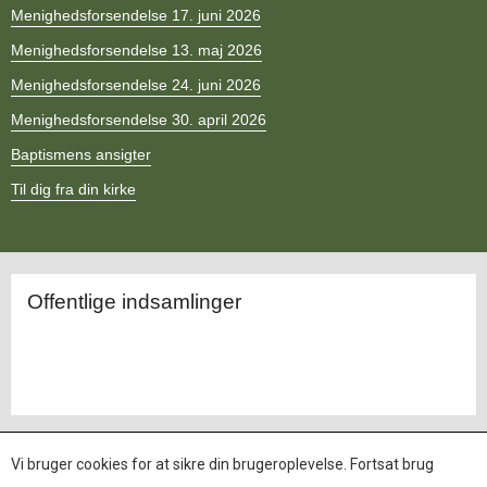
11.0:
Kalender
Menighedsforsendelse 17. juni 2026
12.0:
Inspiration
Menighedsforsendelse 13. maj 2026
13.0:
Værktøjskassen
14.0:
Mission
Menighedsforsendelse 24. juni 2026
15.0:
Om
Menighedsforsendelse 30. april 2026
BaptistKirken
16.0:
Kontakt
Baptismens ansigter
Til dig fra din kirke
Opdateret.
Offentlige indsamlinger
Løn
Vi bruger cookies for at sikre din brugeroplevelse. Fortsat brug