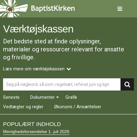
Spring
menu
over
og
Værktøjskassen
gå
til
Det bedste sted at finde oplysninger,
indhold
Vend
tilbage
materialer og ressourcer relevant for ansatte
til
og frivillige.
forsiden
Gå
1.0:
Forside
Læs mere om værktøjskassen
til
2.0:
Nyheder
vores
3.0:
Kalender
Søg
guide
4.0:
Inspiration
for
5.0:
Værktøjskassen
Seneste
Dokumenter
Grafik
tilgængelighed
6.0:
Mission
7.0:
Om
Vedtægter og regler
Økonomi / Ansættelser
BaptistKirken
8.0:
Kontakt
POPULÆRT INDHOLD
9.0:
Forside
Menighedsforsendelse 1. juli 2026
10.0:
Nyheder