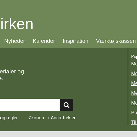
irken
21.0:
22.0:
23.0:
24.0:
Nyheder
Kalender
Inspiration
Værktøjskassen
Pop
Me
erialer og
Me
e.
Me
Me
Me
Ba
og regler
Økonomi / Ansættelser
Til