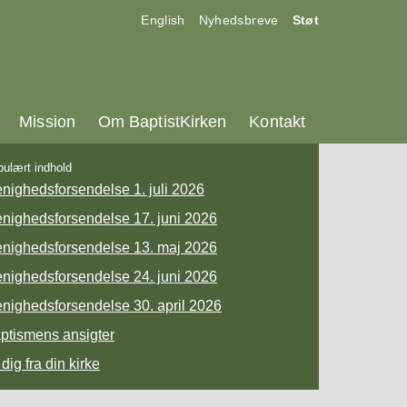
17.0:
18.0:
19.0:
English
Nyhedsbreve
Støt
25.0:
26.0:
27.0:
Mission
Om BaptistKirken
Kontakt
ulært indhold
nighedsforsendelse 1. juli 2026
nighedsforsendelse 17. juni 2026
nighedsforsendelse 13. maj 2026
nighedsforsendelse 24. juni 2026
nighedsforsendelse 30. april 2026
ptismens ansigter
 dig fra din kirke