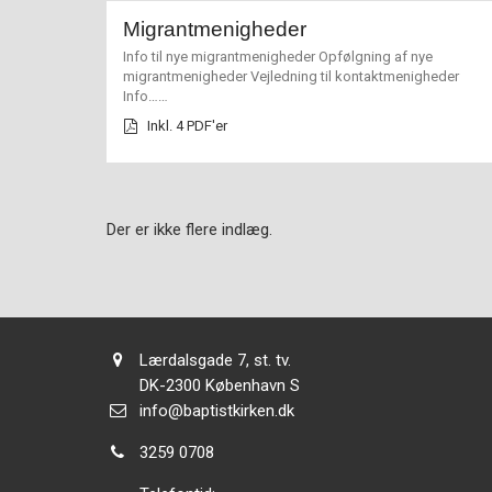
Opdateret.
11.0:
Kalender
Migrantmenigheder
12.0:
Inspiration
13.0:
Info til nye migrantmenigheder Opfølgning af nye
Værktøjskassen
migrantmenigheder Vejledning til kontaktmenigheder
14.0:
Mission
L
Info……
15.0:
Om
æ
Inkl. 4 PDF'er
BaptistKirken
s
16.0:
Kontakt
m
e
r
e
Der er ikke flere indlæg.
Adresse:
Lærdalsgade 7, st. tv.
Adresse:
DK-2300
København S
Send
info@baptistkirken.dk
email:
Tlf.:
3259 0708