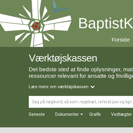
Spring
menu
over
BaptistK
og
gå
til
20.0:
Forside
indhold
Vend
tilbage
til
Værktøjskassen
forsiden
Gå
1.0:
Forside
Det bedste sted at finde oplysninger, mat
til
2.0:
Nyheder
ressourcer relevant for ansatte og frivillig
vores
3.0:
Kalender
guide
4.0:
Inspiration
Læs mere om værktøjskassen
for
5.0:
Værktøjskassen
tilgængelighed
6.0:
Mission
Søg
7.0:
Om
BaptistKirken
Seneste
Dokumenter
Grafik
Vedtægter 
8.0:
Kontakt
9.0:
Forside
10.0:
Nyheder