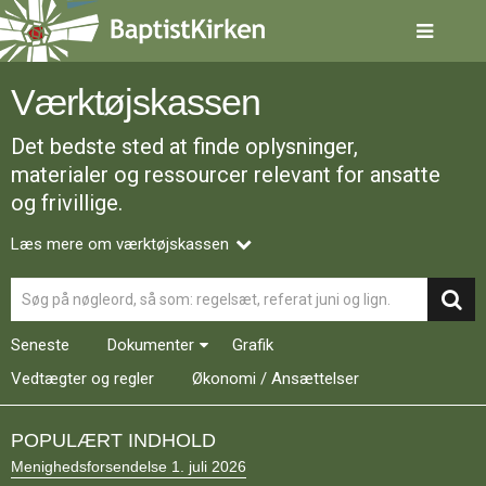
Spring
menu
over
og
Værktøjskassen
gå
til
Det bedste sted at finde oplysninger,
indhold
Vend
tilbage
materialer og ressourcer relevant for ansatte
til
og frivillige.
forsiden
Gå
1.0:
Forside
Læs mere om værktøjskassen
til
2.0:
Nyheder
vores
3.0:
Kalender
Søg
guide
4.0:
Inspiration
for
5.0:
Værktøjskassen
Seneste
Dokumenter
Grafik
tilgængelighed
6.0:
Mission
7.0:
Om
Vedtægter og regler
Økonomi / Ansættelser
BaptistKirken
8.0:
Kontakt
POPULÆRT INDHOLD
9.0:
Forside
Menighedsforsendelse 1. juli 2026
10.0:
Nyheder