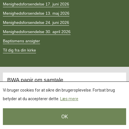
11.0:
Kalender
Menighedsforsendelse 17. juni 2026
12.0:
Inspiration
Menighedsforsendelse 13. maj 2026
13.0:
Værktøjskassen
14.0:
Mission
Menighedsforsendelse 24. juni 2026
15.0:
Om
Menighedsforsendelse 30. april 2026
BaptistKirken
16.0:
Kontakt
Baptismens ansigter
Til dig fra din kirke
Opdateret.
BWA papir om samtale
Principper og retningslinjer for baptisters indbyrdes forhold
Vi bruger cookies for at sikre din brugeroplevelse. Fortsat brug
betyder at du accepterer dette.
Læs mere
OK