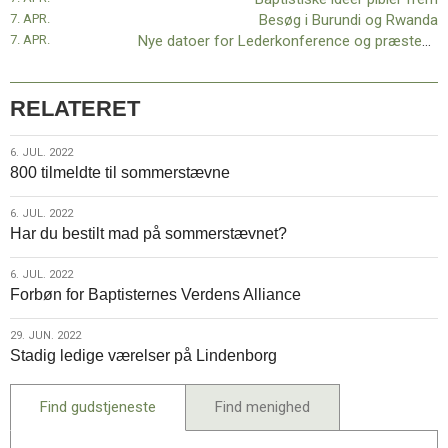
7. APR.
Besøg i Burundi og Rwanda
7. APR.
Nye datoer for Lederkonference og præstekonvent
RELATERET
6.
6. JUL. 2022
800 tilmeldte til sommerstævne
jul.
2022
6.
6. JUL. 2022
Har du bestilt mad på sommerstævnet?
jul.
2022
6.
6. JUL. 2022
Forbøn for Baptisternes Verdens Alliance
jul.
2022
29.
29. JUN. 2022
Stadig ledige værelser på Lindenborg
jun.
2022
Find gudstjeneste
Find menighed