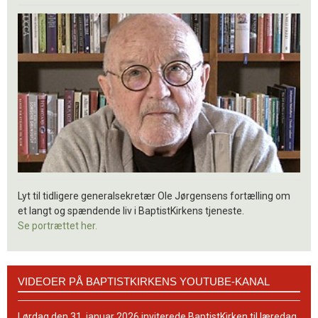
Lyt til tidligere generalsekretær Ole Jørgensens fortælling om
et langt og spændende liv i BaptistKirkens tjeneste.
Se portrættet her.
Videoer
VIDEOER PÅ BAPTISTKIRKENS YOUTUBE-KANAL
på
BaptistKirkens
YouTube-
Lørdag den 31. januar 2026 inviterede BaptistKirken til læredag