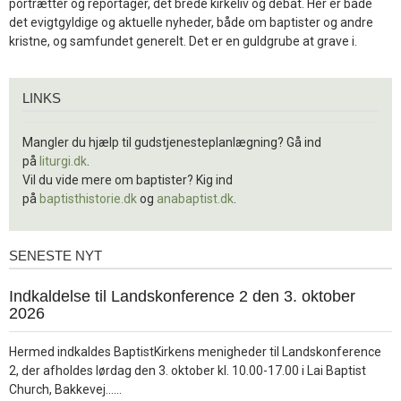
portrætter og reportager, det brede kirkeliv og debat. Her er både
det evigtgyldige og aktuelle nyheder, både om baptister og andre
kristne, og samfundet generelt. Det er en guldgrube at grave i.
Links
LINKS
Mangler du hjælp til gudstjenesteplanlægning? Gå ind
på
liturgi.dk
.
Vil du vide mere om baptister? Kig ind
på
baptisthistorie.dk
og
anabaptist.dk
.
SENESTE NYT
Seneste
nyt
1.
Indkaldelse til Landskonference 2 den 3. oktober
jul.
2026
2026
Hermed indkaldes BaptistKirkens menigheder til Landskonference
2, der afholdes lørdag den 3. oktober kl. 10.00-17.00 i Lai Baptist
Læs
Church, Bakkevej……