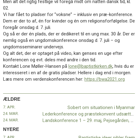
Men alt det rigtig festlige vil foregå midt om natten dansk tid, kl.
11.0:
Kalender
02.
12.0:
Inspiration
Vi har fået to pladser for ”voksne” – inklusiv en præ-konference.
13.0:
Værktøjskassen
Dem er der to af, én for kvinder og én om religionsforfølgelse. De
14.0:
Mission
foregår onsdag d. 7. juli.
15.0:
Om
Og så er der én plads, der er dedikeret til en ung max. 30 år. Der er
BaptistKirken
nemlig også en ungdomskonference onsdag d. 7. juli – og
16.0:
Kontakt
ungdomsseminarer undervejs.
Næste
Og alt det, der er optaget på video, kan genses en uge efter
indlæg:
konferencen og evt. deles med andre i den tid.
Baptistiske
Kontakt Lone Møller-Hansen på
lone@baptistkirken.dk
, hvis du er
ideer
interesseret i en af de gratis pladser. Hellere i dag end i morgen.
pibler
Læs mere om verdenskonferencen her:
https://bwa2021.org
frem
Forrige
indlæg:
Sobert
ÆLDRE
om
7. APR.
Sobert om situationen i Myanmar
situationen
24. MAR.
Lederkonference og præstekonvent udsættes til 2022
i
24. MAR.
Landskonference 1 – 29. maj, Pejsegården, Brædstrup
Myanmar
NYERE
7. APR.
Baptistiske ideer pibler frem