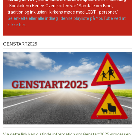
kanal
i Korskirken i Herlev. Overskriften var ”Samtale om Bibel,
tradition og inklusion i kirkens møde med LGBT+ personer.”
Se enkelte eller alle indlæg i denne playliste på YouTube ved at
klikke her.
GENSTART2025
Genstart2025
Via dette link kan du finde information om Genstart2025-processen.