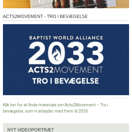
ACTS2MOVEMENT - TRO I BEVÆGELSE
Acts2Movement
-
Tro
i
bevægelse
Klik her for at finde materiale om Acts2Movement – Tro i
bevægelse, som vi arbejder med frem til 2033.
Nyt
NYT VIDEOPORTRÆT
videoportræt