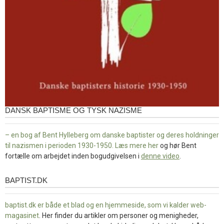
DANSK BAPTISME OG TYSK NAZISME
– en bog af Bent Hylleberg om danske baptister og deres holdninger
til nazismen i perioden 1930-1950. Læs mere
her
og hør Bent
fortælle om arbejdet inden bogudgivelsen i
denne video
.
BAPTIST.DK
baptist.dk
baptist.dk er både et blad og en
hjemmeside, som vi kalder web-
magasinet
. Her finder du artikler om personer og menigheder,