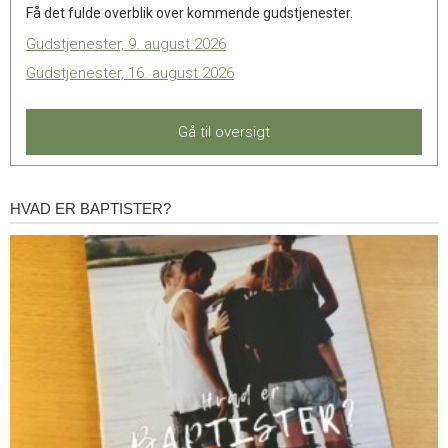
Få det fulde overblik over kommende gudstjenester.
Gudstjenester, 9. august 2026
Gudstjenester, 16. august 2026
Gå til oversigt
HVAD ER BAPTISTER?
Hvad
er
baptister?