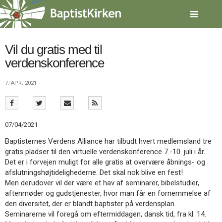
Spring
menu
over
og
gå
Vil du gratis med til
til
verdenskonference
indhold
Vend
tilbage
7. APR. 2021
til
forsiden
Gå
1.0:
Forside
til
2.0:
Nyheder
07/04/2021
vores
3.0:
Kalender
guide
4.0:
Inspiration
Baptisternes Verdens Alliance har tilbudt hvert medlemsland tre
for
5.0:
Værktøjskassen
gratis pladser til den virtuelle verdenskonference 7.-10. juli i år.
tilgængelighed
6.0:
Mission
Det er i forvejen muligt for alle gratis at overvære åbnings- og
7.0:
Om
afslutningshøjtidelighederne. Det skal nok blive en fest!
BaptistKirken
Men derudover vil der være et hav af seminarer, bibelstudier,
8.0:
Kontakt
aftenmøder og gudstjenester, hvor man får en fornemmelse af
den diversitet, der er blandt baptister på verdensplan.
9.0:
Forside
Seminarerne vil foregå om eftermiddagen, dansk tid, fra kl. 14.
10.0:
Nyheder