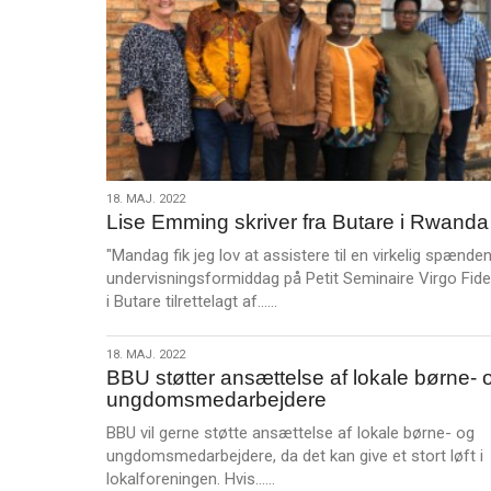
18.
18. MAJ. 2022
Lise Emming skriver fra Butare i Rwanda
maj.
2022
"Mandag fik jeg lov at assistere til en virkelig spænde
undervisningsformiddag på Petit Seminaire Virgo Fide
L
i Butare tilrettelagt af……
æ
s
18.
18. MAJ. 2022
m
BBU støtter ansættelse af lokale børne- 
maj.
e
ungdomsmedarbejdere
2022
r
BBU vil gerne støtte ansættelse af lokale børne- og
e
ungdomsmedarbejdere, da det kan give et stort løft i
L
lokalforeningen. Hvis……