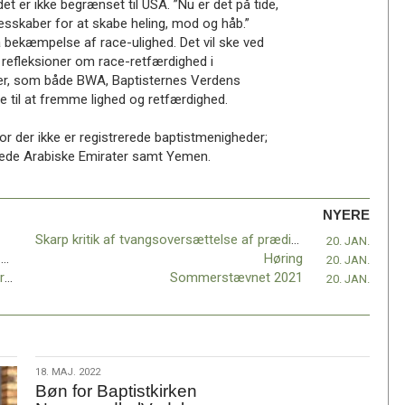
det er ikke begrænset til USA. ”Nu er det på tide,
llesskaber for at skabe heling, mod og håb.”
å bekæmpelse af race-ulighed. Det vil ske ved
 refleksioner om race-retfærdighed i
kaber, som både BWA, Baptisternes Verdens
e til at fremme lighed og retfærdighed.
 der ikke er registrerede baptistmenigheder;
enede Arabiske Emirater samt Yemen.
NYERE
Skarp kritik af tvangsoversættelse af prædikener
20. JAN.
Månedens indsamling - Internt fordrevne i Myanmar
Høring
20. JAN.
”På Herrens mark” – om at være kirke i Coronatiden
Sommerstævnet 2021
20. JAN.
18.
18. MAJ. 2022
Bøn for Baptistkirken
maj.