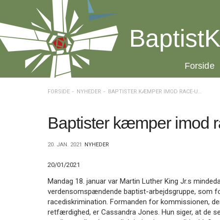
Spring
menu
over
BaptistK
og
gå
til
20.0:
Forside
indhold
Vend
tilbage
til
FORSIDE
NYHEDER
BAPTISTER KÆMPER IMOD RACE-ULIGHED
forsiden
Gå
1.0:
Forside
til
2.0:
Nyheder
Baptister kæmper imod r
vores
3.0:
Kalender
guide
4.0:
Inspiration
20. JAN. 2021
NYHEDER
for
5.0:
Værktøjskassen
tilgængelighed
6.0:
Mission
20/01/2021
7.0:
Om
BaptistKirken
Mandag 18. januar var Martin Luther King Jr.s mindedag
8.0:
Kontakt
verdensomspændende baptist-arbejdsgruppe, som fok
racediskrimination. Formanden for kommissionen, de
9.0:
Forside
retfærdighed, er Cassandra Jones. Hun siger, at de se
10.0:
Nyheder