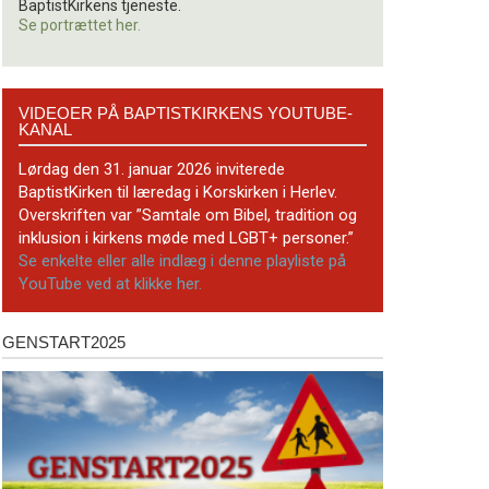
BaptistKirkens tjeneste.
Se portrættet her.
Videoer
VIDEOER PÅ BAPTISTKIRKENS YOUTUBE-
på
KANAL
BaptistKirkens
YouTube-
Lørdag den 31. januar 2026 inviterede
kanal
BaptistKirken til læredag i Korskirken i Herlev.
Overskriften var ”Samtale om Bibel, tradition og
inklusion i kirkens møde med LGBT+ personer.”
Se enkelte eller alle indlæg i denne playliste på
YouTube ved at klikke her.
GENSTART2025
Genstart2025