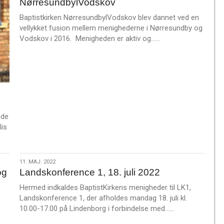
NørresundbylVodskov
2022
Baptistkirken NørresundbylVodskov blev dannet ved en
vellykket fusion mellem menighederne i Nørresundby og
L
Vodskov i 2016. Menigheden er aktiv og……
æ
s
m
e
r
e
nde
lis
11.
11. MAJ. 2022
og
Landskonference 1, 18. juli 2022
maj.
2022
Hermed indkaldes BaptistKirkens menigheder til LK1,
Landskonference 1, der afholdes mandag 18. juli kl.
L
10.00-17.00 på Lindenborg i forbindelse med……
æ