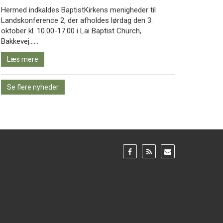
Hermed indkaldes BaptistKirkens menigheder til
Landskonference 2, der afholdes lørdag den 3.
oktober kl. 10.00-17.00 i Lai Baptist Church,
Læs
Bakkevej……
mere
Læs mere
Se flere nyheder
Gå
Gå
Gå
til:
til:
til:
Facebook
RSS
Email
feed