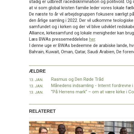
stadig er udbredt racediskrimination og politivold. Og 
11.0:
Kalender
at vi som global kristen familie leder vores lokale fæ
12.0:
Inspiration
De næste to år vil arbejdsgruppen fokusere særligt p
13.0:
Værktøjskassen
den årlige samling i 2022. Der vil udkomme teologiske
14.0:
Mission
samfundet og i kirken og der vil blive udviklet reds
15.0:
Om
Alliance, kirkesamfund og lokale menigheder kan brug
BaptistKirken
Læs BWAs pressemeddelelse
her
.
16.0:
Kontakt
I denne uge er BWAs bedeemne de arabiske lande, hvor
Næste
Bahrain, Kuwait, Oman, Qatar, Saudi Arabien, De for
indlæg:
Skarp
kritik
ÆLDRE
af
Rasmus og Den Røde Tråd
13. JAN.
tvangsoversættelse
13. JAN.
af
13. JAN.
prædikener
Forrige
indlæg:
Rasmus
RELATERET
og
Den
Røde
Tråd