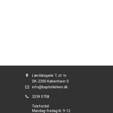
Adresse:
Lærdalsgade 7, st. tv.
Adresse:
DK-2300
København S
Send
info@baptistkirken.dk
email:
Tlf.:
3259 0708
Telefontid:
Mandag-fredag kl. 9-12