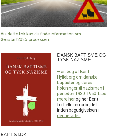
Via dette link kan du finde information om
Genstart2025-processen.
DANSK BAPTISME OG
Dansk
TYSK NAZISME
baptisme
og
– en bog af Bent
tysk
Hylleberg om danske
nazisme
baptister og deres
holdninger til nazismen i
perioden 1930-1950. Læs
mere
her
og hør Bent
fortælle om arbejdet
inden bogudgivelsen i
denne video
.
BAPTIST.DK
baptist.dk