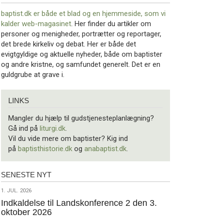
baptist.dk er både et blad og en
hjemmeside, som vi
kalder web-magasinet
. Her finder du artikler om
personer og menigheder, portrætter og reportager,
det brede kirkeliv og debat. Her er både det
evigtgyldige og aktuelle nyheder, både om baptister
og andre kristne, og samfundet generelt. Det er en
guldgrube at grave i.
Links
LINKS
Mangler du hjælp til gudstjenesteplanlægning?
Gå ind på
liturgi.dk
.
Vil du vide mere om baptister? Kig ind
på
baptisthistorie.dk
og
anabaptist.dk
.
SENESTE NYT
Seneste
nyt
1.
1. JUL. 2026
jul.
Indkaldelse til Landskonference 2 den 3.
oktober 2026
2026