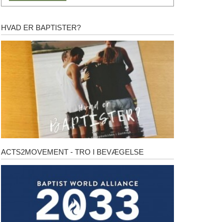
HVAD ER BAPTISTER?
Hvad
er
baptister?
ACTS2MOVEMENT - TRO I BEVÆGELSE
Acts2Movement
-
Tro
i
bevægelse