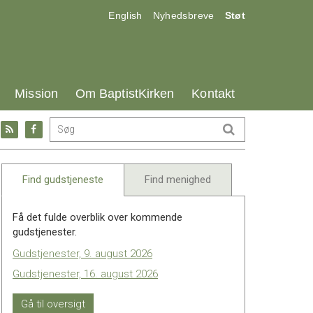
17.0:
18.0:
19.0:
English
Nyhedsbreve
Støt
25.0:
26.0:
27.0:
Mission
Om BaptistKirken
Kontakt
Gå
Gå
til:
til:
l
RSS
Facebook
feed
Find gudstjeneste
Find menighed
Få det fulde overblik over kommende
gudstjenester.
Gudstjenester, 9. august 2026
Gudstjenester, 16. august 2026
Gå til oversigt