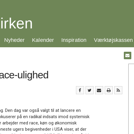
irken
21.0:
22.0:
23.0:
24.0:
Nyheder
Kalender
Inspiration
Værktøjskassen
Gå
til:
Emai
ace-ulighed
. Den dag var også valgt til at lancere en
userer på en radikal indsats imod systemisk
r arbejder med race, køn og økonomisk
neste ugers begivenheder i USA viser, at der