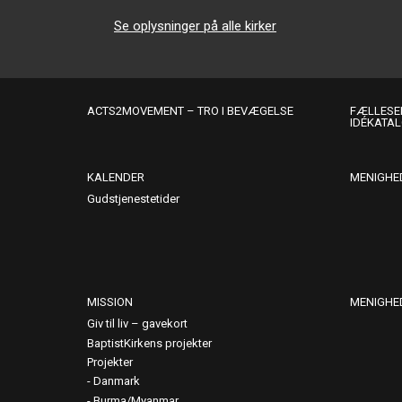
Se oplysninger på alle kirker
ACTS2MOVEMENT – TRO I BEVÆGELSE
FÆLLESER
IDÉKATA
KALENDER
MENIGHE
Gudstjenestetider
MISSION
MENIGHE
Giv til liv – gavekort
BaptistKirkens projekter
Projekter
Danmark
Burma/Myanmar