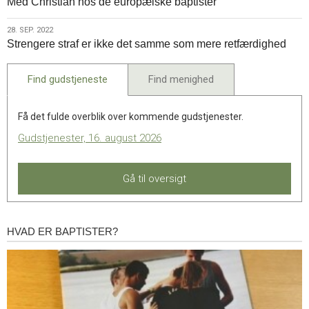
Med Christian hos de europæiske baptister
okt.
2022
28.
28. SEP. 2022
Strengere straf er ikke det samme som mere retfærdighed
sep.
2022
Find gudstjeneste
Find menighed
Få det fulde overblik over kommende gudstjenester.
Gudstjenester, 16. august 2026
Gå til oversigt
HVAD ER BAPTISTER?
Hvad
er
baptister?