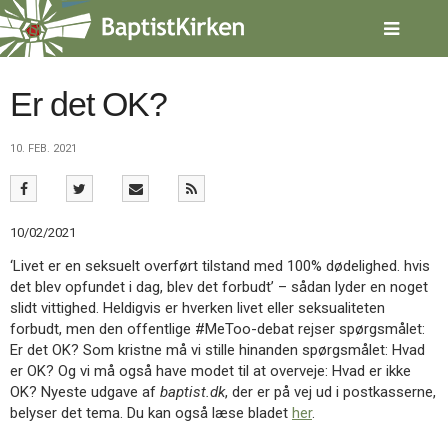
Spring
menu
over
og
gå
Er det OK?
til
indhold
Vend
10. FEB. 2021
tilbage
til
forsiden
Gå
1.0:
Forside
10/02/2021
til
2.0:
Nyheder
vores
3.0:
Kalender
‘Livet er en seksuelt overført tilstand med 100% dødelighed. hvis
guide
4.0:
Inspiration
det blev opfundet i dag, blev det forbudt’ – sådan lyder en noget
for
5.0:
Værktøjskassen
slidt vittighed. Heldigvis er hverken livet eller seksualiteten
tilgængelighed
6.0:
Mission
forbudt, men den offentlige #MeToo-debat rejser spørgsmålet:
7.0:
Om
Er det OK? Som kristne må vi stille hinanden spørgsmålet: Hvad
BaptistKirken
er OK? Og vi må også have modet til at overveje: Hvad er ikke
8.0:
Kontakt
OK? Nyeste udgave af
baptist.dk
, der er på vej ud i postkasserne,
belyser det tema. Du kan også læse bladet
her
.
9.0:
Forside
10.0:
Nyheder