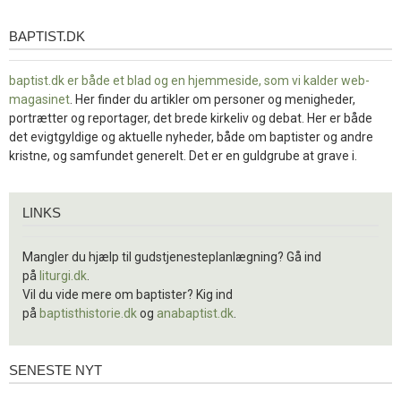
BAPTIST.DK
baptist.dk
baptist.dk er både et blad og en
hjemmeside, som vi kalder web-
magasinet
. Her finder du artikler om personer og menigheder,
portrætter og reportager, det brede kirkeliv og debat. Her er både
det evigtgyldige og aktuelle nyheder, både om baptister og andre
kristne, og samfundet generelt. Det er en guldgrube at grave i.
Links
LINKS
Mangler du hjælp til gudstjenesteplanlægning? Gå ind
på
liturgi.dk
.
Vil du vide mere om baptister? Kig ind
på
baptisthistorie.dk
og
anabaptist.dk
.
SENESTE NYT
Seneste
nyt