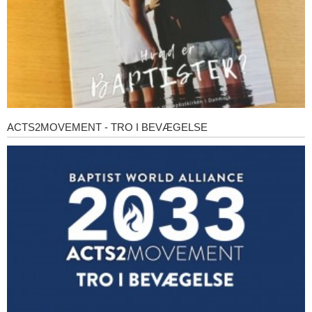
ACTS2MOVEMENT - TRO I BEVÆGELSE
Acts2Movement
-
Tro
i
bevægelse