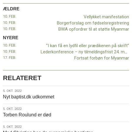
11.0:
Kalender
ÆLDRE
12.0:
Inspiration
13.0:
Værktøjskassen
10. FEB.
Vellykket manifestation
14.0:
Mission
10. FEB.
Borgerforslag om fødselsregistrering
15.0:
Om
10. FEB.
BWA opfordrer til at støtte Myanmar
BaptistKirken
NYERE
16.0:
Kontakt
10. FEB.
”I kan få en lydfil eller prædikenen på skrift”
Næste
10. FEB.
Lederkonference – ny tilmeldingsfrist 24. marts
indlæg:
17. FEB.
Fortsat forbøn for Myanmar
”I
kan
få
RELATERET
en
lydfil
5.
5. OKT. 2022
eller
Nyt baptist.dk udkommet
okt.
prædikenen
2022
på
5.
5. OKT. 2022
skrift”
Forrige
Torben Roulund er død
okt.
indlæg:
2022
Vellykket
5.
5. OKT. 2022
manifestation