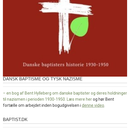
DANSK BAPTISME OG TYSK NAZISME
– en bog af Bent Hylleberg om danske baptister og deres holdninger
til nazismen i perioden 1930-1950. Læs mere
her
og hør Bent
fortælle om arbejdet inden bogudgivelsen i
denne video
.
BAPTIST.DK
baptist.dk