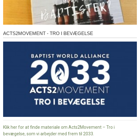
ACTS2MOVEMENT - TRO I BEVÆGELSE
Acts2Movement
-
Tro
i
bevægelse
Klik her for at finde materiale om Acts2Movement – Tro i
bevægelse, som vi arbejder med frem til 2033.