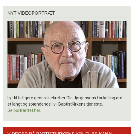
Nyt
NYT VIDEOPORTRÆT
videoportræt
Lyt til tidligere generalsekretær Ole Jørgensens fortælling om
et langt og spændende liv i BaptistKirkens tjeneste.
Se portrættet her.
Videoer
VIDEOER PÅ BAPTISTKIRKENS YOUTUBE-KANAL