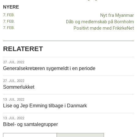
11.0:
Kalender
NYERE
12.0:
Inspiration
7. FEB.
Nyt fra Myanmar
13.0:
Værktøjskassen
7. FEB.
Dåb og medlemskab på Bornholm
14.0:
Mission
7. FEB.
Positivt møde med FrikirkeNet
15.0:
Om
BaptistKirken
16.0:
Kontakt
RELATERET
Næste
indlæg:
27.
27. JUL. 2022
Nyt
Generalsekretæren sygemeldt i en periode
jul.
fra
2022
Myanmar
Forrige
27.
27. JUL. 2022
indlæg:
Sommerlukket
jul.
Fastematerialet
2022
‘Værdier,
13.
13. JUL. 2022
vi
Lise og Jep Emming tilbage i Danmark
jul.
bygger
2022
på’
13.
13. JUL. 2022
Bibel- og samtalegrupper
jul.
2022