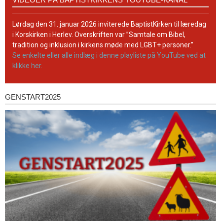
på
BaptistKirkens
YouTube-
Lørdag den 31. januar 2026 inviterede BaptistKirken til læredag
kanal
i Korskirken i Herlev. Overskriften var ”Samtale om Bibel,
tradition og inklusion i kirkens møde med LGBT+ personer.”
Se enkelte eller alle indlæg i denne playliste på YouTube ved at
klikke her.
GENSTART2025
Genstart2025