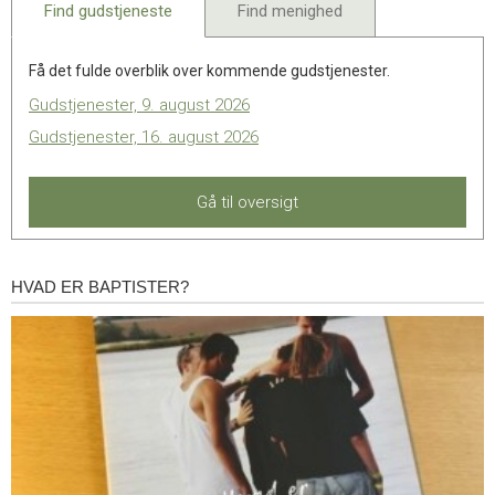
Find gudstjeneste
Find menighed
Få det fulde overblik over kommende gudstjenester.
Gudstjenester, 9. august 2026
Gudstjenester, 16. august 2026
Gå til oversigt
HVAD ER BAPTISTER?
Hvad
er
baptister?