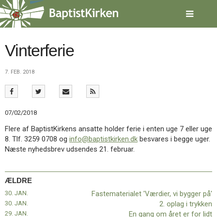
Spring
menu
over
og
gå
Vinterferie
til
indhold
Vend
7. FEB. 2018
tilbage
til
forsiden
Gå
1.0:
Forside
07/02/2018
til
2.0:
Nyheder
vores
3.0:
Kalender
Flere af BaptistKirkens ansatte holder ferie i enten uge 7 eller uge
guide
4.0:
Inspiration
8. Tlf. 3259 0708 og
info@baptistkirken.dk
besvares i begge uger.
for
5.0:
Værktøjskassen
Næste nyhedsbrev udsendes 21. februar.
tilgængelighed
6.0:
Mission
7.0:
Om
BaptistKirken
ÆLDRE
8.0:
Kontakt
30. JAN.
Fastematerialet 'Værdier, vi bygger på'
9.0:
Forside
30. JAN.
2. oplag i trykken
10.0:
Nyheder
29. JAN.
En gang om året er for lidt