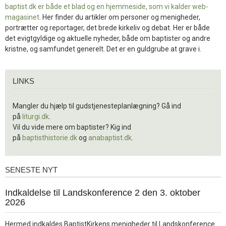
baptist.dk er både et blad og en
hjemmeside, som vi kalder web-
magasinet
. Her finder du artikler om personer og menigheder,
portrætter og reportager, det brede kirkeliv og debat. Her er både
det evigtgyldige og aktuelle nyheder, både om baptister og andre
kristne, og samfundet generelt. Det er en guldgrube at grave i.
Links
LINKS
Mangler du hjælp til gudstjenesteplanlægning? Gå ind
på
liturgi.dk
.
Vil du vide mere om baptister? Kig ind
på
baptisthistorie.dk
og
anabaptist.dk
.
SENESTE NYT
Seneste
nyt
1.
Indkaldelse til Landskonference 2 den 3. oktober
jul.
2026
2026
Hermed indkaldes BaptistKirkens menigheder til Landskonference