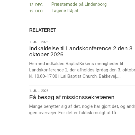
Præstemøde på Lindenborg
12. DEC.
Tagene fløj af
12. DEC.
RELATERET
1.
1. JUL. 2026
Indkaldelse til Landskonference 2 den 3.
jul.
oktober 2026
2026
Hermed indkaldes BaptistKirkens menigheder til
Landskonference 2, der afholdes lørdag den 3. oktob
L
kl. 10.00-17.00 i Lai Baptist Church, Bakkevej……
æ
s
1.
1. JUL. 2026
m
Få besøg af missionssekretæren
jul.
e
2026
Mange benytter sig af det, nogle har gjort det, og and
r
L
igen overvejer. For det er faktisk muligt at få……
e
æ
s
m