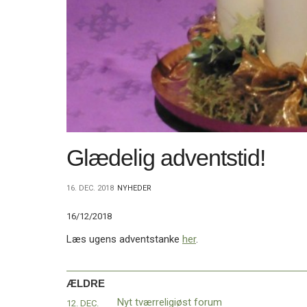
11.0:
Kalender
12.0:
Inspiration
13.0:
Værktøjskassen
14.0:
Mission
15.0:
Om
BaptistKirken
16.0:
Kontakt
Næste
indlæg:
Juleferie
Forrige
Glædelig adventstid!
indlæg:
Nyt
tværreligiøst
16. DEC. 2018
NYHEDER
forum
16/12/2018
Læs ugens adventstanke
her
.
ÆLDRE
Nyt tværreligiøst forum
12. DEC.