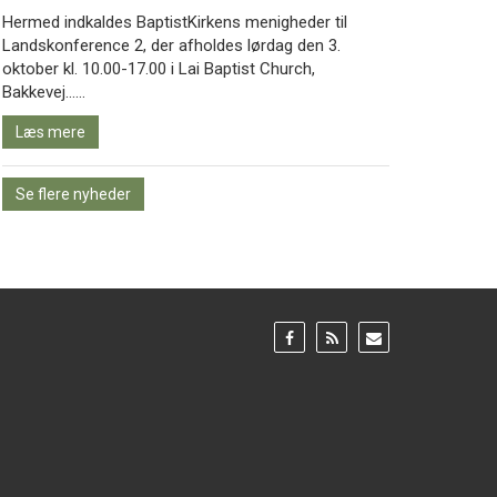
Hermed indkaldes BaptistKirkens menigheder til
Landskonference 2, der afholdes lørdag den 3.
oktober kl. 10.00-17.00 i Lai Baptist Church,
Læs
Bakkevej……
mere
Læs mere
Se flere nyheder
Gå
Gå
Gå
til:
til:
til:
Facebook
RSS
Email
feed