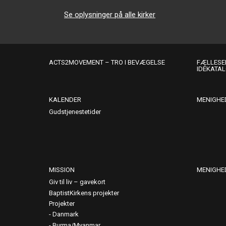
Se oplysninger på alle kirker
ACTS2MOVEMENT – TRO I BEVÆGELSE
FÆLLESER
IDÉKATA
KALENDER
MENIGHE
Gudstjenestetider
MISSION
MENIGHE
Giv til liv – gavekort
BaptistKirkens projekter
Projekter
Danmark
Burma/Myanmar