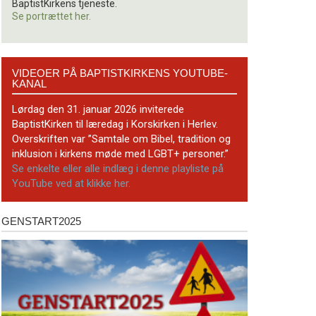
BaptistKirkens tjeneste.
Se portrættet her.
Videoer
VIDEOER PÅ BAPTISTKIRKENS YOUTUBE-
på
KANAL
BaptistKirkens
YouTube-
Lørdag den 31. januar 2026 inviterede
kanal
BaptistKirken til læredag i Korskirken i Herlev.
Overskriften var ”Samtale om Bibel, tradition og
inklusion i kirkens møde med LGBT+ personer.”
Se enkelte eller alle indlæg i denne playliste på
YouTube ved at klikke her.
GENSTART2025
Genstart2025