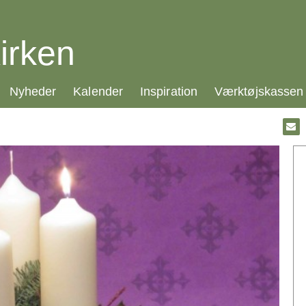
irken
21.0:
22.0:
23.0:
24.0:
Nyheder
Kalender
Inspiration
Værktøjskassen
Gå
til:
Emai