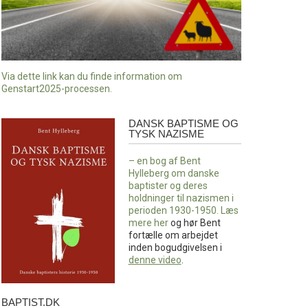
Via dette link kan du finde information om
Genstart2025-processen.
DANSK BAPTISME OG
Dansk
TYSK NAZISME
baptisme
og
– en bog af Bent
tysk
Hylleberg om danske
nazisme
baptister og deres
holdninger til nazismen i
perioden 1930-1950. Læs
mere
her
og hør Bent
fortælle om arbejdet
inden bogudgivelsen i
denne video
.
BAPTIST.DK
baptist.dk