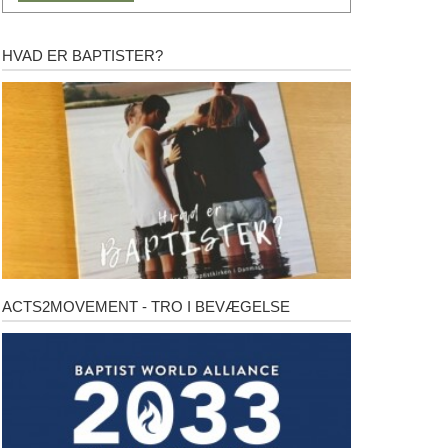
HVAD ER BAPTISTER?
Hvad
er
baptister?
ACTS2MOVEMENT - TRO I BEVÆGELSE
Acts2Movement
-
Tro
i
bevægelse