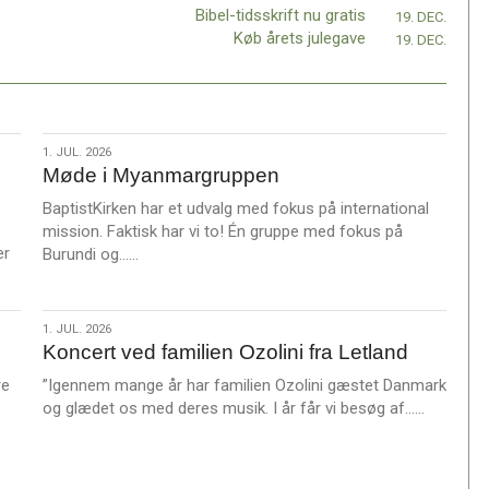
Bibel-tidsskrift nu gratis
19. DEC.
Køb årets julegave
19. DEC.
1.
1. JUL. 2026
Møde i Myanmargruppen
jul.
2026
BaptistKirken har et udvalg med fokus på international
mission. Faktisk har vi to! Én gruppe med fokus på
er
L
Burundi og……
æ
s
m
1.
1. JUL. 2026
e
Koncert ved familien Ozolini fra Letland
jul.
r
2026
re
”Igennem mange år har familien Ozolini gæstet Danmark
e
L
og glædet os med deres musik. I år får vi besøg af……
æ
s
m