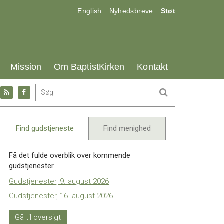
17.0:
18.0:
19.0:
English
Nyhedsbreve
Støt
25.0:
26.0:
27.0:
Mission
Om BaptistKirken
Kontakt
Gå
Gå
til:
til:
l
RSS
Facebook
feed
Find gudstjeneste
Find menighed
Få det fulde overblik over kommende
gudstjenester.
Gudstjenester, 9. august 2026
Gudstjenester, 16. august 2026
Gå til oversigt