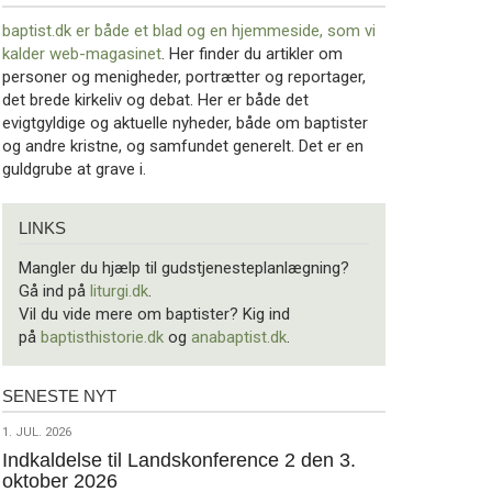
baptist.dk er både et blad og en
hjemmeside, som vi
kalder web-magasinet
. Her finder du artikler om
personer og menigheder, portrætter og reportager,
det brede kirkeliv og debat. Her er både det
evigtgyldige og aktuelle nyheder, både om baptister
og andre kristne, og samfundet generelt. Det er en
guldgrube at grave i.
Links
LINKS
Mangler du hjælp til gudstjenesteplanlægning?
Gå ind på
liturgi.dk
.
Vil du vide mere om baptister? Kig ind
på
baptisthistorie.dk
og
anabaptist.dk
.
SENESTE NYT
Seneste
nyt
1.
1. JUL. 2026
jul.
Indkaldelse til Landskonference 2 den 3.
oktober 2026
2026