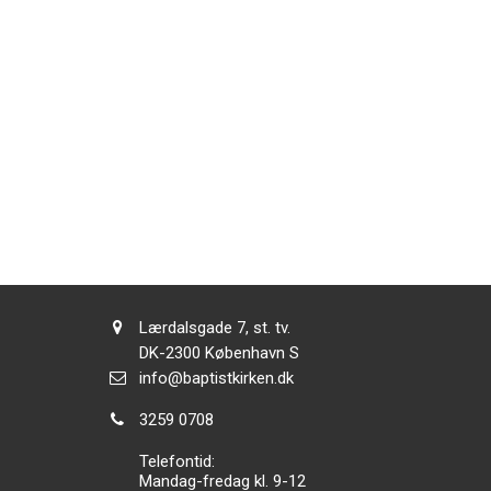
Adresse:
Lærdalsgade 7, st. tv.
Adresse:
DK-2300
København S
Send
info@baptistkirken.dk
email:
Tlf.:
3259 0708
Telefontid:
Mandag-fredag kl. 9-12