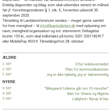
11.0:
Kalender
Endelig dagsorden og bilag, som skal udsendes senest én måned
12.0:
Inspiration
før jf. forretningsordenen § 1, stk. 5., forventes udsendt 30.
13.0:
Værktøjskassen
september 2020.
14.0:
Mission
Tilmelding til Landskonferencen sendes – meget gerne samlet
15.0:
Om
for hver menighed – til
info@baptistkirken.dk
med oplysning om
BaptistKirken
navn, menighed/organisation og evt. stemmeret. Deltagelse
16.0:
Kontakt
koster 155 kr., som skal indbetales på konto 3201 3201182417
eller MobilePay 90519. Tilmeldingsfrist 28. oktober.
Næste
indlæg:
”Billegaard-
folkene
ÆLDRE
går
2. SEP.
Efter ledelsesmødet
om
2. SEP.
Plan for kommunikationen
10
2. SEP.
Jeg er ikke lykkelig, jeg er taknemmelig
minutter”
Forrige
NYERE
indlæg:
9. SEP.
”Billegaard-folkene går om 10 minutter”
Efter
9. SEP.
Bøn for Ghana og Nigeria
ledelsesmødet
9. SEP.
Lejlighed i Nyrup til leje