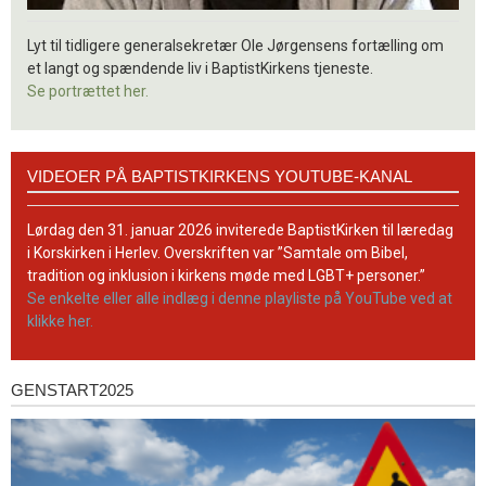
Lyt til tidligere generalsekretær Ole Jørgensens fortælling om
et langt og spændende liv i BaptistKirkens tjeneste.
Se portrættet her.
Videoer
VIDEOER PÅ BAPTISTKIRKENS YOUTUBE-KANAL
på
BaptistKirkens
YouTube-
Lørdag den 31. januar 2026 inviterede BaptistKirken til læredag
kanal
i Korskirken i Herlev. Overskriften var ”Samtale om Bibel,
tradition og inklusion i kirkens møde med LGBT+ personer.”
Se enkelte eller alle indlæg i denne playliste på YouTube ved at
klikke her.
GENSTART2025
Genstart2025