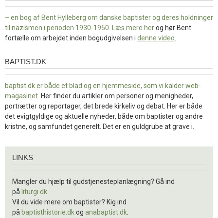
– en bog af Bent Hylleberg om danske baptister og deres holdninger
til nazismen i perioden 1930-1950. Læs mere
her
og hør Bent
fortælle om arbejdet inden bogudgivelsen i
denne video
.
BAPTIST.DK
baptist.dk
baptist.dk er både et blad og en
hjemmeside, som vi kalder web-
magasinet
. Her finder du artikler om personer og menigheder,
portrætter og reportager, det brede kirkeliv og debat. Her er både
det evigtgyldige og aktuelle nyheder, både om baptister og andre
kristne, og samfundet generelt. Det er en guldgrube at grave i.
Links
LINKS
Mangler du hjælp til gudstjenesteplanlægning? Gå ind
på
liturgi.dk
.
Vil du vide mere om baptister? Kig ind
på
baptisthistorie.dk
og
anabaptist.dk
.