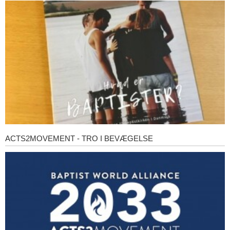
baptister?
ACTS2MOVEMENT - TRO I BEVÆGELSE
Acts2Movement
-
Tro
i
bevægelse