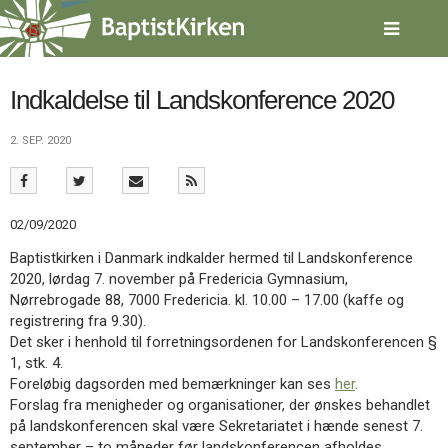
Spring
menu
over
og
gå
Indkaldelse til Landskonference 2020
til
indhold
Vend
2. SEP. 2020
tilbage
til
forsiden
Gå
1.0:
Forside
02/09/2020
til
2.0:
Nyheder
Baptistkirken i Danmark indkalder hermed til Landskonference
vores
3.0:
Kalender
2020, lørdag 7. november på Fredericia Gymnasium,
guide
4.0:
Inspiration
Nørrebrogade 88, 7000 Fredericia. kl. 10.00 – 17.00 (kaffe og
for
5.0:
Værktøjskassen
registrering fra 9.30).
tilgængelighed
6.0:
Mission
Det sker i henhold til forretningsordenen for Landskonferencen §
7.0:
Om
1, stk. 4.
BaptistKirken
Foreløbig dagsorden med bemærkninger kan ses
her
.
8.0:
Kontakt
Forslag fra menigheder og organisationer, der ønskes behandlet
9.0:
Forside
på landskonferencen skal være Sekretariatet i hænde senest 7.
10.0:
Nyheder
september – to måneder før landskonferencen afholdes.