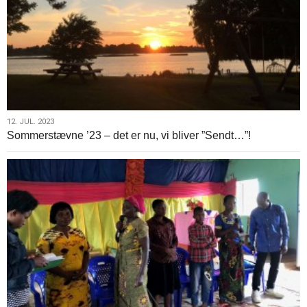
12.
12. JUL. 2023
Sommerstævne ’23 – det er nu, vi bliver ”Sendt…”!
jul.
2023