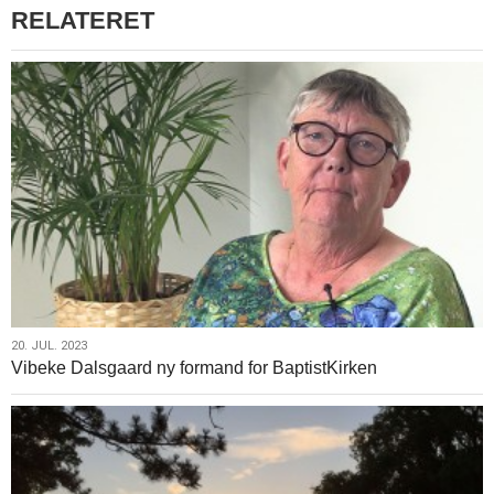
RELATERET
20.
20. JUL. 2023
Vibeke Dalsgaard ny formand for BaptistKirken
jul.
2023