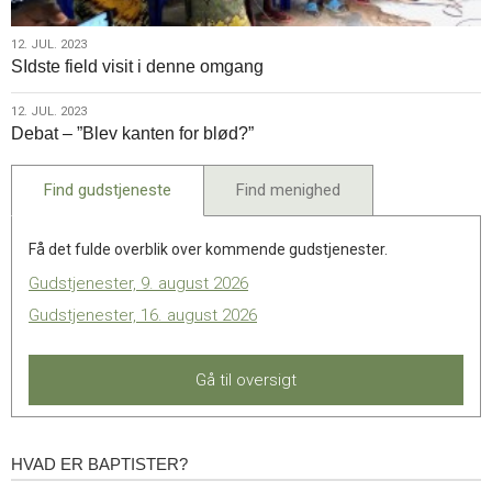
12.
12. JUL. 2023
SIdste field visit i denne omgang
jul.
2023
12.
12. JUL. 2023
Debat – ”Blev kanten for blød?”
jul.
2023
Find gudstjeneste
Find menighed
Få det fulde overblik over kommende gudstjenester.
Gudstjenester, 9. august 2026
Gudstjenester, 16. august 2026
Gå til oversigt
HVAD ER BAPTISTER?
Hvad
er