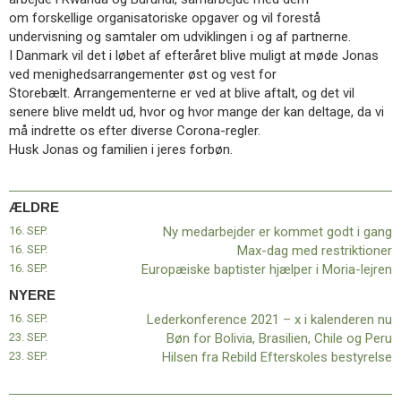
11.0:
Kalender
om forskellige organisatoriske opgaver og vil forestå
12.0:
Inspiration
undervisning og samtaler om udviklingen i og af partnerne.
13.0:
Værktøjskassen
I Danmark vil det i løbet af efteråret blive muligt at møde Jonas
14.0:
Mission
ved menighedsarrangementer øst og vest for
15.0:
Om
Storebælt. Arrangementerne er ved at blive aftalt, og det vil
BaptistKirken
senere blive meldt ud, hvor og hvor mange der kan deltage, da vi
16.0:
Kontakt
må indrette os efter diverse Corona-regler.
Husk Jonas og familien i jeres forbøn.
Næste
indlæg:
Lederkonference
2021
ÆLDRE
–
16. SEP.
Ny medarbejder er kommet godt i gang
x
16. SEP.
Max-dag med restriktioner
i
16. SEP.
Europæiske baptister hjælper i Moria-lejren
kalenderen
NYERE
nu
Forrige
16. SEP.
Lederkonference 2021 – x i kalenderen nu
indlæg:
23. SEP.
Bøn for Bolivia, Brasilien, Chile og Peru
Ny
23. SEP.
Hilsen fra Rebild Efterskoles bestyrelse
medarbejder
er
kommet