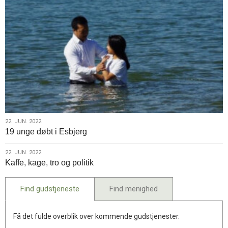
22.
22. JUN. 2022
19 unge døbt i Esbjerg
jun.
2022
22.
22. JUN. 2022
Kaffe, kage, tro og politik
jun.
2022
Find gudstjeneste
Find menighed
Få det fulde overblik over kommende gudstjenester.