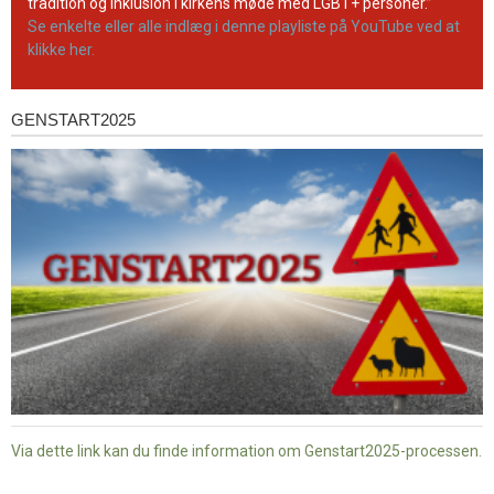
tradition og inklusion i kirkens møde med LGBT+ personer.”
Se enkelte eller alle indlæg i denne playliste på YouTube ved at
klikke her.
GENSTART2025
Genstart2025
Via dette link kan du finde information om Genstart2025-processen.