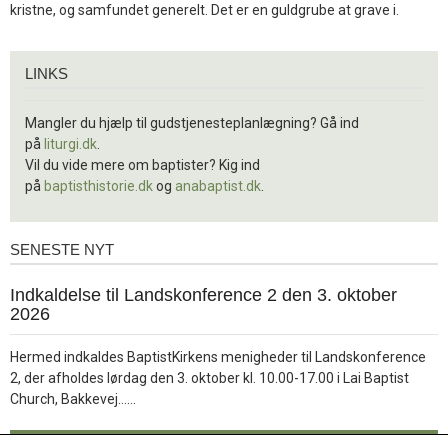
kristne, og samfundet generelt. Det er en guldgrube at grave i.
Links
LINKS
Mangler du hjælp til gudstjenesteplanlægning? Gå ind
på
liturgi.dk
.
Vil du vide mere om baptister? Kig ind
på
baptisthistorie.dk
og
anabaptist.dk
.
SENESTE NYT
Seneste
nyt
1.
Indkaldelse til Landskonference 2 den 3. oktober
jul.
2026
2026
Hermed indkaldes BaptistKirkens menigheder til Landskonference
2, der afholdes lørdag den 3. oktober kl. 10.00-17.00 i Lai Baptist
Læs
Church, Bakkevej……
mere