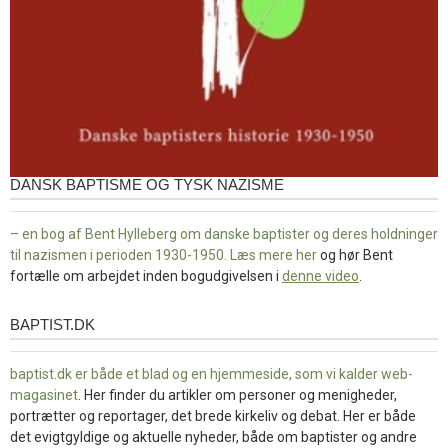
DANSK BAPTISME OG TYSK NAZISME
– en bog af Bent Hylleberg om danske baptister og deres holdninger
til nazismen i perioden 1930-1950. Læs mere
her
og hør Bent
fortælle om arbejdet inden bogudgivelsen i
denne video
.
BAPTIST.DK
baptist.dk
baptist.dk er både et blad og en
hjemmeside, som vi kalder web-
magasinet
. Her finder du artikler om personer og menigheder,
portrætter og reportager, det brede kirkeliv og debat. Her er både
det evigtgyldige og aktuelle nyheder, både om baptister og andre