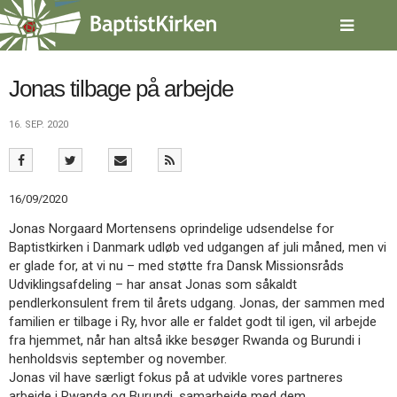
Spring
menu
over
og
gå
Jonas tilbage på arbejde
til
indhold
Vend
16. SEP. 2020
tilbage
til
forsiden
Gå
1.0:
Forside
16/09/2020
til
2.0:
Nyheder
Jonas Norgaard Mortensens oprindelige udsendelse for
vores
3.0:
Kalender
Baptistkirken i Danmark udløb ved udgangen af juli måned, men vi
guide
4.0:
Inspiration
er glade for, at vi nu – med støtte fra Dansk Missionsråds
for
5.0:
Værktøjskassen
Udviklingsafdeling – har ansat Jonas som såkaldt
tilgængelighed
6.0:
Mission
pendlerkonsulent frem til årets udgang. Jonas, der sammen med
7.0:
Om
familien er tilbage i Ry, hvor alle er faldet godt til igen, vil arbejde
BaptistKirken
fra hjemmet, når han altså ikke besøger Rwanda og Burundi i
8.0:
Kontakt
henholdsvis september og november.
9.0:
Forside
Jonas vil have særligt fokus på at udvikle vores partneres
10.0:
Nyheder
arbejde i Rwanda og Burundi, samarbejde med dem