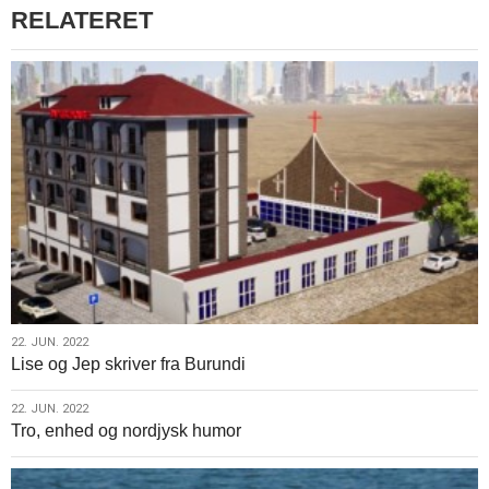
godt
RELATERET
i
gang
22.
22. JUN. 2022
Lise og Jep skriver fra Burundi
jun.
2022
22.
22. JUN. 2022
Tro, enhed og nordjysk humor
jun.
2022