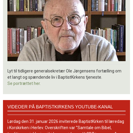
Lyt til tidligere generalsekretær Ole Jørgensens fortælling om
et langt og spændende liv i BaptistKirkens tjeneste.
Se portrættet her.
Videoer
VIDEOER PÅ BAPTISTKIRKENS YOUTUBE-KANAL
på
BaptistKirkens
YouTube-
Lørdag den 31. januar 2026 inviterede BaptistKirken til læredag
kanal
i Korskirken i Herlev. Overskriften var ”Samtale om Bibel,