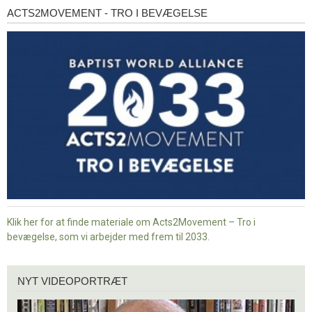
ACTS2MOVEMENT - TRO I BEVÆGELSE
Acts2Movement
-
Tro
i
bevægelse
Klik her for at finde materiale om Acts2Movement – Tro i
bevægelse, som vi arbejder med frem til 2033.
Nyt
NYT VIDEOPORTRÆT
videoportræt