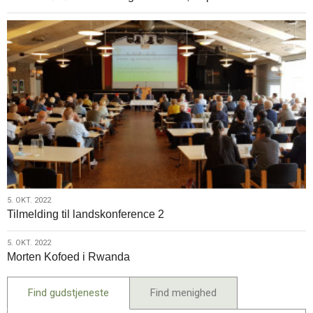
2022
5.
5. OKT. 2022
Tilmelding til landskonference 2
okt.
2022
5.
5. OKT. 2022
Morten Kofoed i Rwanda
okt.
2022
Find gudstjeneste
Find menighed