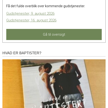
Få det fulde overblik over kommende gudstjenester.
Gudstjenester, 9. august 2026
Gudstjenester, 16. august 2026
Gå til oversigt
HVAD ER BAPTISTER?
Hvad
er
baptister?