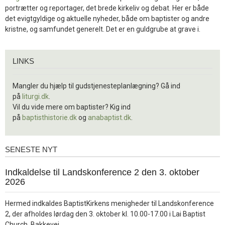
portrætter og reportager, det brede kirkeliv og debat. Her er både
det evigtgyldige og aktuelle nyheder, både om baptister og andre
kristne, og samfundet generelt. Det er en guldgrube at grave i.
Links
LINKS
Mangler du hjælp til gudstjenesteplanlægning? Gå ind
på
liturgi.dk
.
Vil du vide mere om baptister? Kig ind
på
baptisthistorie.dk
og
anabaptist.dk
.
SENESTE NYT
Seneste
nyt
1.
Indkaldelse til Landskonference 2 den 3. oktober
jul.
2026
2026
Hermed indkaldes BaptistKirkens menigheder til Landskonference
2, der afholdes lørdag den 3. oktober kl. 10.00-17.00 i Lai Baptist
Læs
Church, Bakkevej……