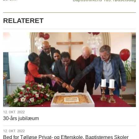
RELATERET
12.
12. OKT. 2022
30-års jubilæum
okt.
2022
12.
12. OKT. 2022
Bed for Tølløse Privat- og Efterskole, Baptisternes Skoler
okt.