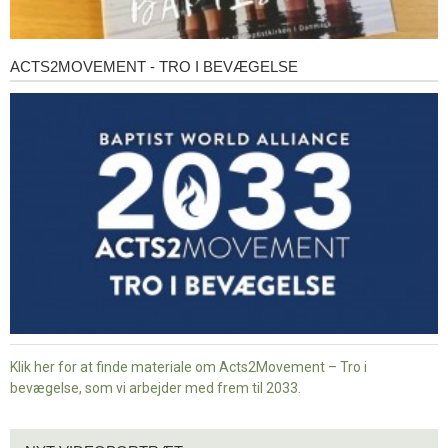
ACTS2MOVEMENT - TRO I BEVÆGELSE
Acts2Movement
-
Tro
i
bevægelse
Klik her for at finde materiale om Acts2Movement – Tro i
bevægelse, som vi arbejder med frem til 2033.
Nyt