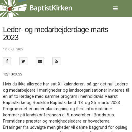
Spring
menu
over
og
gå
Leder- og medarbejderdage marts
til
2023
indhold
Vend
tilbage
12. OKT. 2022
til
forsiden
Gå
1.0:
Forside
til
2.0:
Nyheder
12/10/2022
vores
3.0:
Kalender
guide
4.0:
Inspiration
Hvis du ikke allerede har sat X i kalenderen, så gør det nu! Ledere
for
5.0:
Værktøjskassen
og medarbejdere i menigheder og landsorganisationer inviteres til
tilgængelighed
6.0:
Mission
en af to lørdage med samme program i henholdsvis Vaarst
7.0:
Om
Baptistkirke og Roskilde Baptistkirke d. 18. og 25. marts 2023.
BaptistKirken
Programmet er under planlægning og flere informationer
8.0:
Kontakt
kommer på landskonferencen d. 5. november i Brædstrup.
Fremtidens præster og menighedsledere er hovedtema.
9.0:
Forside
Erfaringer fra udvalgte menigheder vil danne baggrund for oplæg
10.0:
Nyheder