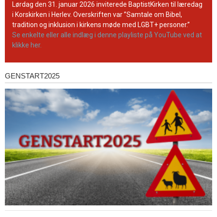
YouTube-
Lørdag den 31. januar 2026 inviterede BaptistKirken til læredag
kanal
i Korskirken i Herlev. Overskriften var ”Samtale om Bibel,
tradition og inklusion i kirkens møde med LGBT+ personer.”
Se enkelte eller alle indlæg i denne playliste på YouTube ved at
klikke her.
GENSTART2025
Genstart2025