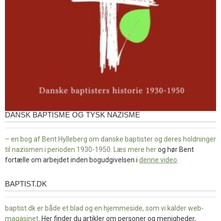
DANSK BAPTISME OG TYSK NAZISME
– en bog af Bent Hylleberg om danske baptister og deres holdninger
til nazismen i perioden 1930-1950. Læs mere
her
og hør Bent
fortælle om arbejdet inden bogudgivelsen i
denne video
.
BAPTIST.DK
baptist.dk
baptist.dk er både et blad og en
hjemmeside, som vi kalder web-
magasinet
. Her finder du artikler om personer og menigheder,