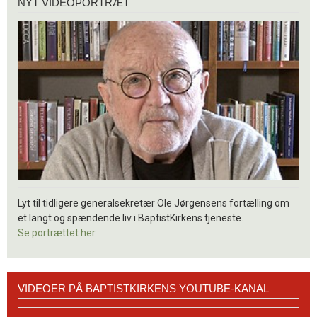
NYT VIDEOPORTRÆT
videoportræt
Lyt til tidligere generalsekretær Ole Jørgensens fortælling om
et langt og spændende liv i BaptistKirkens tjeneste.
Se portrættet her.
Videoer
VIDEOER PÅ BAPTISTKIRKENS YOUTUBE-KANAL
på
BaptistKirkens