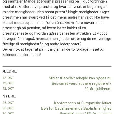
og samtaler. Mange spørgsmål presser sig på. Fx udfordringen
11.0:
Kalender
med at rekruttere nye præster og hvordan vi sikrer betjening af
12.0:
Inspiration
mindre menigheder uden ansat præst? Nogle menigheder søger
13.0:
Værktøjskassen
præst men har svært ved få det, mens andre har valgt ikke have
14.0:
Mission
lønnet medarbejder. Indenfor en årrække vil flere nuværende
15.0:
Om
præster gå på pension, så hvem hører kaldet til en
BaptistKirken
præstetjeneste og hvordan gøres tjenesten attraktiv? Et vigtigt
16.0:
Kontakt
spørgsmål er også, hvordan menigheder sikrer sig de nødvendige
Næste
frivillige til menighedsråd og andre lederposter?
indlæg:
Der er nok at tage fat på – vælg en af de to lørdage – sæt X i
Konferencen
kalenderen allerede nu!
af
Europæiske
Kirker
Forrige
ÆLDRE
indlæg:
12. OKT.
Midler til socialt arbejde kan søges nu
Midler
12. OKT.
Besværet værd at være registreret?
til
12. OKT.
30-års jubilæum
socialt
NYERE
arbejde
kan
26. OKT.
Konferencen af Europæiske Kirker
søges
26. OKT.
Bøn for Østhimmerlands Baptistmenighed
nu
26. OKT.
BaptistKirkens 183. fødselsdag