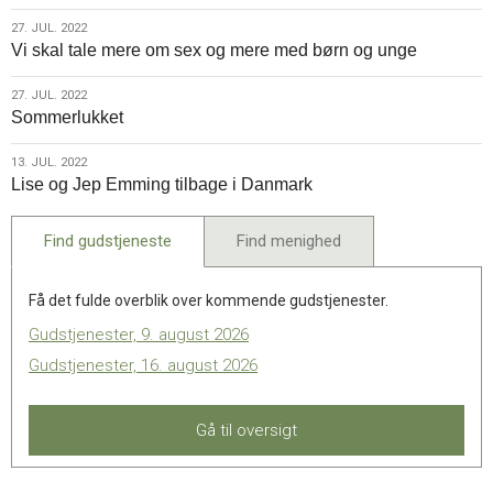
2022
27.
27. JUL. 2022
Vi skal tale mere om sex og mere med børn og unge
jul.
2022
27.
27. JUL. 2022
Sommerlukket
jul.
2022
13.
13. JUL. 2022
Lise og Jep Emming tilbage i Danmark
jul.
2022
Find gudstjeneste
Find menighed
Få det fulde overblik over kommende gudstjenester.
Gudstjenester, 9. august 2026
Gudstjenester, 16. august 2026
Gå til oversigt