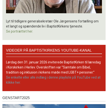
Lyt til tidligere generalsekretær Ole Jørgensens fortælling om
et langt og spændende liv i BaptistKirkens tjeneste.
Se portrættet her.
Videoer
VIDEOER PÅ BAPTISTKIRKENS YOUTUBE-KANAL
på
BaptistKirkens
YouTube-
Lørdag den 31. januar 2026 inviterede BaptistKirken til læredag
kanal
i Korskirken i Herlev. Overskriften var ”Samtale om Bibel,
tradition og inklusion i kirkens møde med LGBT+ personer.”
Se enkelte eller alle indlæg i denne playliste på YouTube ved at
klikke her.
GENSTART2025
Genstart2025