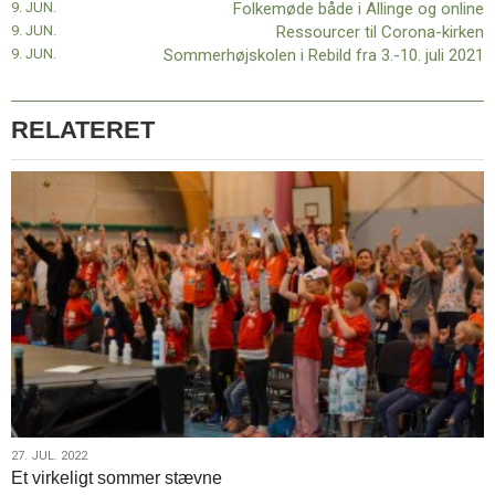
9. JUN.
Folkemøde både i Allinge og online
11.0:
Kalender
9. JUN.
Ressourcer til Corona-kirken
12.0:
Inspiration
9. JUN.
Sommerhøjskolen i Rebild fra 3.-10. juli 2021
13.0:
Værktøjskassen
14.0:
Mission
15.0:
Om
RELATERET
BaptistKirken
16.0:
Kontakt
Næste
indlæg:
Folkemøde
både
i
Allinge
og
online
Forrige
indlæg:
Nye,
unge
i
27.
27. JUL. 2022
ledelsen
Et virkeligt sommer stævne
jul.