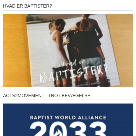
HVAD ER BAPTISTER?
Hvad
er
baptister?
ACTS2MOVEMENT - TRO I BEVÆGELSE
Acts2Movement
-
Tro
i
bevægelse