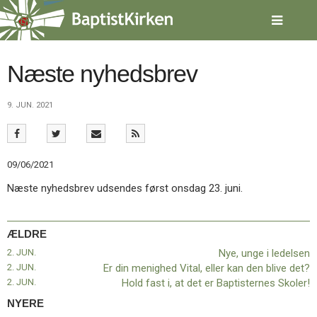
Spring
menu
over
og
gå
Næste nyhedsbrev
til
indhold
Vend
9. JUN. 2021
tilbage
til
forsiden
Gå
1.0:
Forside
09/06/2021
til
2.0:
Nyheder
vores
3.0:
Kalender
Næste nyhedsbrev udsendes først onsdag 23. juni.
guide
4.0:
Inspiration
for
5.0:
Værktøjskassen
tilgængelighed
6.0:
Mission
ÆLDRE
7.0:
Om
2. JUN.
Nye, unge i ledelsen
BaptistKirken
2. JUN.
Er din menighed Vital, eller kan den blive det?
8.0:
Kontakt
2. JUN.
Hold fast i, at det er Baptisternes Skoler!
9.0:
Forside
NYERE
10.0:
Nyheder