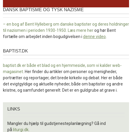
DANSK BAPTISME OG TYSK NAZISME
– en bog af Bent Hylleberg om danske baptister og deres holdninger
til nazismen i perioden 1930-1950. Læs mere
her
og hør Bent
fortælle om arbejdet inden bogudgivelsen i
denne video
.
BAPTIST.DK
baptist.dk
baptist.dk er både et blad og en
hjemmeside, som vi kalder web-
magasinet
. Her finder du artikler om personer og menigheder,
portrætter og reportager, det brede kirkeliv og debat. Her er både
det evigtgyldige og aktuelle nyheder, både om baptister og andre
kristne, og samfundet generelt. Det er en guldgrube at grave i.
Links
LINKS
Mangler du hjælp til gudstjenesteplanlægning? Gå ind
på
liturgi.dk
.