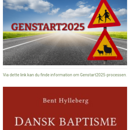
Via dette link kan du finde information om Genstart2025-processen.
Dansk
baptisme
og
tysk
nazisme