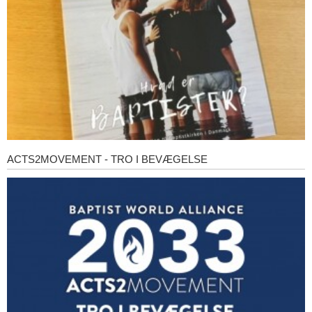
ACTS2MOVEMENT - TRO I BEVÆGELSE
Acts2Movement
-
Tro
i
bevægelse