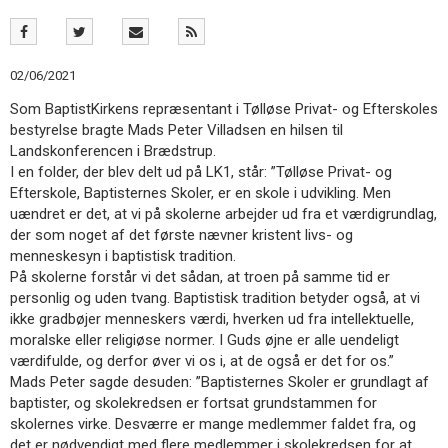
11.0:
Kalender
12.0:
Inspiration
13.0:
Værktøjskassen
14.0:
Mission
02/06/2021
15.0:
Om
Som BaptistKirkens repræsentant i Tølløse Privat- og Efterskoles
BaptistKirken
bestyrelse bragte Mads Peter Villadsen en hilsen til
16.0:
Kontakt
Landskonferencen i Brædstrup.
Næste
I en folder, der blev delt ud på LK1, står: ”Tølløse Privat- og
indlæg:
Efterskole, Baptisternes Skoler, er en skole i udvikling. Men
Er
uændret er det, at vi på skolerne arbejder ud fra et værdigrundlag,
din
der som noget af det første nævner kristent livs- og
menighed
menneskesyn i baptistisk tradition.
Vital,
På skolerne forstår vi det sådan, at troen på samme tid er
eller
personlig og uden tvang. Baptistisk tradition betyder også, at vi
kan
ikke gradbøjer menneskers værdi, hverken ud fra intellektuelle,
den
moralske eller religiøse normer. I Guds øjne er alle uendeligt
blive
værdifulde, og derfor øver vi os i, at de også er det for os.”
det?
Mads Peter sagde desuden: ”Baptisternes Skoler er grundlagt af
Forrige
baptister, og skolekredsen er fortsat grundstammen for
indlæg:
skolernes virke. Desværre er mange medlemmer faldet fra, og
Svend
det er nødvendigt med flere medlemmer i skolekredsen for at