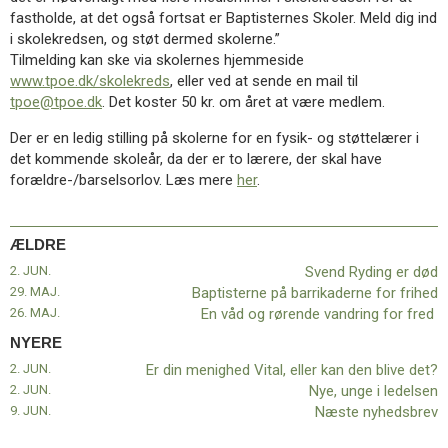
Ryding
fastholde, at det også fortsat er Baptisternes Skoler. Meld dig ind
er
i skolekredsen, og støt dermed skolerne.”
død
Tilmelding kan ske via skolernes hjemmeside
www.tpoe.dk/skolekreds
, eller ved at sende en mail til
tpoe@tpoe.dk
. Det koster 50 kr. om året at være medlem.
Der er en ledig stilling på skolerne for en fysik- og støttelærer i
det kommende skoleår, da der er to lærere, der skal have
forældre-/barselsorlov. Læs mere
her
.
ÆLDRE
2. JUN.
Svend Ryding er død
29. MAJ.
Baptisterne på barrikaderne for frihed
26. MAJ.
En våd og rørende vandring for fred
NYERE
2. JUN.
Er din menighed Vital, eller kan den blive det?
2. JUN.
Nye, unge i ledelsen
9. JUN.
Næste nyhedsbrev