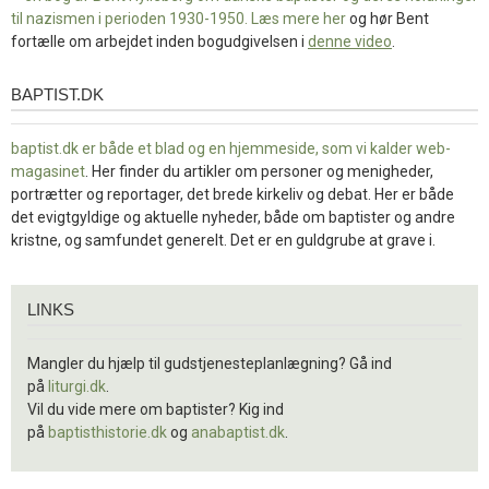
til nazismen i perioden 1930-1950. Læs mere
her
og hør Bent
fortælle om arbejdet inden bogudgivelsen i
denne video
.
BAPTIST.DK
baptist.dk
baptist.dk er både et blad og en
hjemmeside, som vi kalder web-
magasinet
. Her finder du artikler om personer og menigheder,
portrætter og reportager, det brede kirkeliv og debat. Her er både
det evigtgyldige og aktuelle nyheder, både om baptister og andre
kristne, og samfundet generelt. Det er en guldgrube at grave i.
Links
LINKS
Mangler du hjælp til gudstjenesteplanlægning? Gå ind
på
liturgi.dk
.
Vil du vide mere om baptister? Kig ind
på
baptisthistorie.dk
og
anabaptist.dk
.