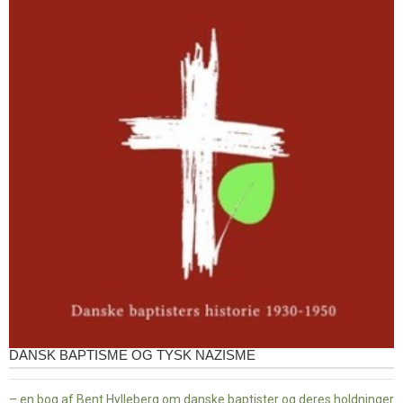
DANSK BAPTISME OG TYSK NAZISME
– en bog af Bent Hylleberg om danske baptister og deres holdninger