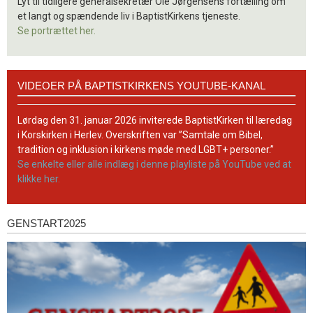
Lyt til tidligere generalsekretær Ole Jørgensens fortælling om
et langt og spændende liv i BaptistKirkens tjeneste.
Se portrættet her.
Videoer
VIDEOER PÅ BAPTISTKIRKENS YOUTUBE-KANAL
på
BaptistKirkens
YouTube-
Lørdag den 31. januar 2026 inviterede BaptistKirken til læredag
kanal
i Korskirken i Herlev. Overskriften var ”Samtale om Bibel,
tradition og inklusion i kirkens møde med LGBT+ personer.”
Se enkelte eller alle indlæg i denne playliste på YouTube ved at
klikke her.
GENSTART2025
Genstart2025