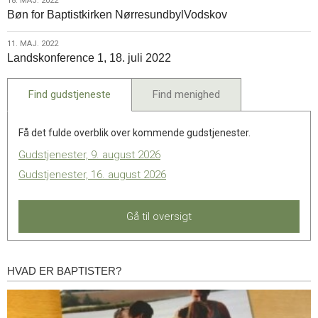
18.
18. MAJ. 2022
Bøn for Baptistkirken NørresundbylVodskov
maj.
2022
11.
11. MAJ. 2022
Landskonference 1, 18. juli 2022
maj.
2022
Find gudstjeneste
Find menighed
Få det fulde overblik over kommende gudstjenester.
Gudstjenester, 9. august 2026
Gudstjenester, 16. august 2026
Gå til oversigt
HVAD ER BAPTISTER?
Hvad
er
baptister?