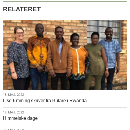
RELATERET
18.
18. MAJ. 2022
Lise Emming skriver fra Butare i Rwanda
maj.
2022
18.
18. MAJ. 2022
Himmelske dage
maj.
2022