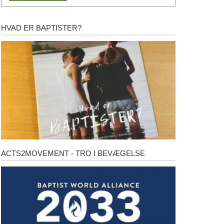
HVAD ER BAPTISTER?
Hvad
er
baptister?
ACTS2MOVEMENT - TRO I BEVÆGELSE
Acts2Movement
-
Tro
i
bevægelse