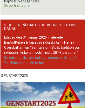
BaptistKirkens tjeneste.
Se portrættet her.
Videoer
VIDEOER PÅ BAPTISTKIRKENS YOUTUBE-
på
KANAL
BaptistKirkens
YouTube-
Lørdag den 31. januar 2026 inviterede
kanal
BaptistKirken til læredag i Korskirken i Herlev.
Overskriften var ”Samtale om Bibel, tradition og
inklusion i kirkens møde med LGBT+ personer.”
Se enkelte eller alle indlæg i denne playliste på
YouTube ved at klikke her.
GENSTART2025
Genstart2025