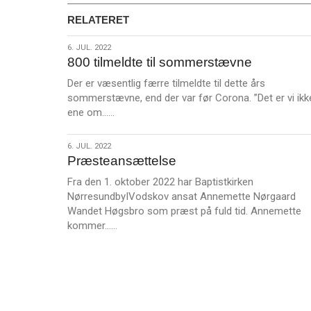
RELATERET
6.
6. JUL. 2022
800 tilmeldte til sommerstævne
jul.
2022
Der er væsentlig færre tilmeldte til dette års
sommerstævne, end der var før Corona. ”Det er vi ikk
L
ene om……
æ
s
6.
6. JUL. 2022
m
Præsteansættelse
jul.
e
2022
Fra den 1. oktober 2022 har Baptistkirken
r
NørresundbyIVodskov ansat Annemette Nørgaard
e
Wandet Høgsbro som præst på fuld tid. Annemette
L
kommer……
æ
s
m
e
r