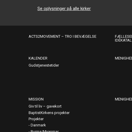
Se oplysninger på alle kirker
ACTS2MOVEMENT – TRO I BEVÆGELSE
FÆLLESER
IDÉKATA
KALENDER
MENIGHE
Gudstjenestetider
MISSION
MENIGHE
Giv til liv – gavekort
BaptistKirkens projekter
Projekter
Danmark
Burma/Myanmar