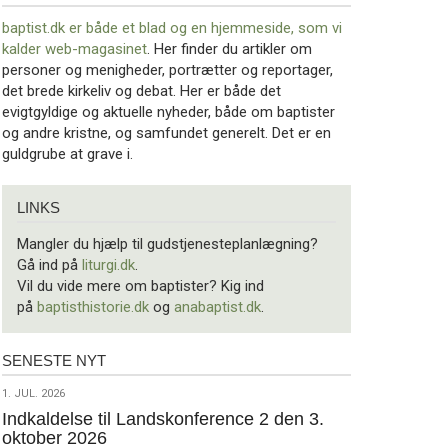
baptist.dk er både et blad og en
hjemmeside, som vi
kalder web-magasinet
. Her finder du artikler om
personer og menigheder, portrætter og reportager,
det brede kirkeliv og debat. Her er både det
evigtgyldige og aktuelle nyheder, både om baptister
og andre kristne, og samfundet generelt. Det er en
guldgrube at grave i.
Links
LINKS
Mangler du hjælp til gudstjenesteplanlægning?
Gå ind på
liturgi.dk
.
Vil du vide mere om baptister? Kig ind
på
baptisthistorie.dk
og
anabaptist.dk
.
SENESTE NYT
Seneste
nyt
1.
1. JUL. 2026
jul.
Indkaldelse til Landskonference 2 den 3.
oktober 2026
2026