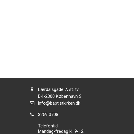
Adresse:
Lærdalsgade 7, st. tv.
Adresse:
DK-2300
København S
Send
info@baptistkirken.dk
email:
Tlf.:
3259 0708
Telefontid:
Mandag-fredag kl. 9-12