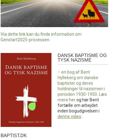
Via dette link kan du finde information om
Genstart2025-processen.
DANSK BAPTISME OG
Dansk
TYSK NAZISME
baptisme
og
– en bog af Bent
tysk
Hylleberg om danske
nazisme
baptister og deres
holdninger til nazismen i
perioden 1930-1950. Læs
mere
her
og hør Bent
fortælle om arbejdet
inden bogudgivelsen i
denne video
.
BAPTIST.DK
baptist.dk