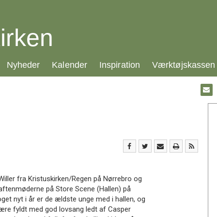
irken
21.0:
22.0:
23.0:
24.0:
Nyheder
Kalender
Inspiration
Værktøjskassen
Gå
til:
Emai
Willer fra Kristuskirken/Regen på Nørrebro og
d aftenmøderne på Store Scene (Hallen) på
t nyt i år er de ældste unge med i hallen, og
være fyldt med god lovsang ledt af Casper