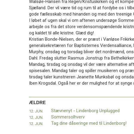
Walsøe-Hansen fra Regen/Kristuskirken og et kompete
11.0:
Kalender
Sjælland. Der vil være tid og rum til at fordybe os i ti
12.0:
Inspiration
gode fællesskab med hinanden og med den treenige 
13.0:
Værktøjskassen
I løbet af ugen skal vi om aftenen undersøge Somme
14.0:
Mission
arbejde os fra det store verdensomspændende kristne f
15.0:
Om
og kaldet til alle kristne. Glæd dig!
BaptistKirken
Kristian Bonde-Nielsen, der er præst i Vanløse Frikirk
16.0:
Kontakt
generalsekretæren for Baptisternes Verdensalliance,
Næste
Murphy, onsdag og torsdag bliver det nordmænd, onsd
indlæg:
Dahl. Fredag slutter Rasmus Jonstrup fra Bethelkirken
Indsamling
Mandag, tirsdag og onsdag vil der være alternative af
på
spisesalen. Mandag taler og spiller musikeren og præ
Himmelske
tirsdag taler kunstneren Jeanette Munksbøl og onsdag
Dage
Forrige
Iben Krogsdal. Også her er der mulighed for at synge
indlæg:
Stævnenyt
–
ÆLDRE
Lindenborg
Stævnenyt - Lindenborg Unplugged
12. JUN.
Unplugged
Sommersolhverv
12. JUN.
Tag dine dåseringe med til Lindenborg!
12. JUN.