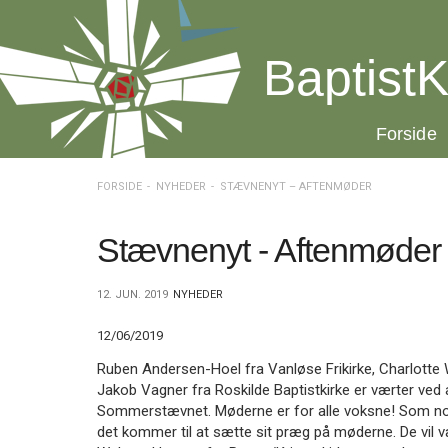
Spring
menu
over
BaptistK
og
gå
til
20.0:
Forside
indhold
Vend
tilbage
til
FORSIDE
NYHEDER
STÆVNENYT – AFTENMØDER
forsiden
Gå
1.0:
Forside
til
2.0:
Nyheder
Stævnenyt - Aftenmøder
vores
3.0:
Kalender
guide
4.0:
Inspiration
12. JUN. 2019
NYHEDER
for
5.0:
Værktøjskassen
tilgængelighed
6.0:
Mission
12/06/2019
7.0:
Om
BaptistKirken
Ruben Andersen-Hoel fra Vanløse Frikirke, Charlotte 
8.0:
Kontakt
Jakob Vagner fra Roskilde Baptistkirke er værter ve
Sommerstævnet. Møderne er for alle voksne! Som noge
9.0:
Forside
det kommer til at sætte sit præg på møderne. De vil 
10.0:
Nyheder