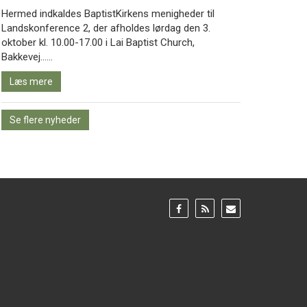
Hermed indkaldes BaptistKirkens menigheder til
Landskonference 2, der afholdes lørdag den 3.
oktober kl. 10.00-17.00 i Lai Baptist Church,
Læs
Bakkevej……
mere
Læs mere
Se flere nyheder
Gå
Gå
Gå
til:
til:
til:
Facebook
RSS
Email
feed