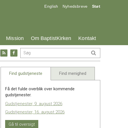
17.0:
18.0:
19.0:
English
Nyhedsbreve
Støt
25.0:
26.0:
27.0:
Mission
Om BaptistKirken
Kontakt
Gå
Gå
til:
til:
l
RSS
Facebook
feed
Find gudstjeneste
Find menighed
Få det fulde overblik over kommende
gudstjenester.
Gudstjenester, 9. august 2026
Gudstjenester, 16. august 2026
Gå til oversigt