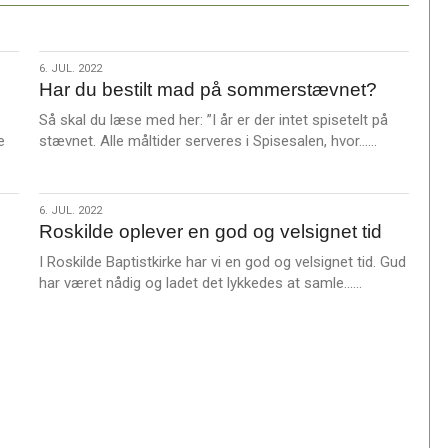
6.
6. JUL. 2022
Har du bestilt mad på sommerstævnet?
jul.
2022
Så skal du læse med her: ”I år er der intet spisetelt på
L
e
stævnet. Alle måltider serveres i Spisesalen, hvor……
æ
s
m
6.
6. JUL. 2022
e
Roskilde oplever en god og velsignet tid
jul.
r
2022
I Roskilde Baptistkirke har vi en god og velsignet tid. Gud
e
L
har været nådig og ladet det lykkedes at samle……
æ
s
m
e
r
e