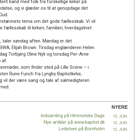
nt band med folk fra forskellige kirker på
lbedelse, og vi glæder os til at genopdage det
Gud.
rstævnets tema om det gode fællesskab. Vi vil
ællesskab til kirken, familien, hverdagslivet
e, taler søndag aften. Mandag er det
 BWA, Elijah Brown. Tirsdag englænderen Helen
ag Torbjørg Oline Nyli og torsdag Per-Arne
 af.
tenmøder, som finder sted på Lille Scene – i
sten Rune Funch fra Lyngby Baptistkirke,
 vil der være sang og tale af salmedigteren
 med.
NYERE
Indsamling på Himmelske Dage
12. JUN.
Nye artikler på www.baptist.dk
12. JUN.
Ledelsen på Bornholm
12. JUN.