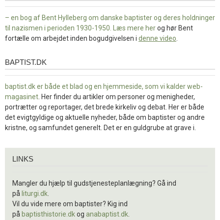
– en bog af Bent Hylleberg om danske baptister og deres holdninger
til nazismen i perioden 1930-1950. Læs mere
her
og hør Bent
fortælle om arbejdet inden bogudgivelsen i
denne video
.
BAPTIST.DK
baptist.dk
baptist.dk er både et blad og en
hjemmeside, som vi kalder web-
magasinet
. Her finder du artikler om personer og menigheder,
portrætter og reportager, det brede kirkeliv og debat. Her er både
det evigtgyldige og aktuelle nyheder, både om baptister og andre
kristne, og samfundet generelt. Det er en guldgrube at grave i.
Links
LINKS
Mangler du hjælp til gudstjenesteplanlægning? Gå ind
på
liturgi.dk
.
Vil du vide mere om baptister? Kig ind
på
baptisthistorie.dk
og
anabaptist.dk
.