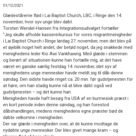
11.0:
Kalender
01/12/2021
12.0:
Inspiration
Glædestårerne flød i Lai Baptist Church, LBC, i Ringe den 14.
13.0:
Værktøjskassen
november, hvor syv unge blev døbt.
14.0:
Mission
Torsten Wendel-Hansen fra Integrationsudvalget fortæller:
15.0:
Om
”Jeg skulle afholde kassererkursus for vores migrantmenigheder
BaptistKirken
i Lai Baptist Church i Ringe lørdag 27. november, men det blev på
16.0:
Kontakt
et øjeblik noget helt andet, der betød noget, da jeg snakkede med
Næste
menighedens leder Kio Awi Vankhawng. Med glæde i stemmen
indlæg:
og berørt af situationen kunne han fortælle mig, at det have
Sommerhøjskole
været en ganske særlig festdag 14. november, idet syv af
på
menighedens unge mennesker havde meldt sig til dåb denne
Rebild
søndag. Den sidste havde ringet ca. 20 min. før gudstjenesten for
Efterskole
at høre, om han stadig kunne nå at blive døbt også ved
i
gudstjenesten – og det kunne han.
2022
Forrige
Menigheden havde haft besøg fra USA af en burmesisk præst i
indlæg:
en kort periode inden denne søndag, og han forestod
Kunstneriske
dåbshandlingen, medens menighedens egne præster bød de
søstre
døbte velkomne i menigheden.
Der var glæde i menigheden over, at de kunne modtage de
nydøbte unge mennesker. Der blev givet mange kram – og