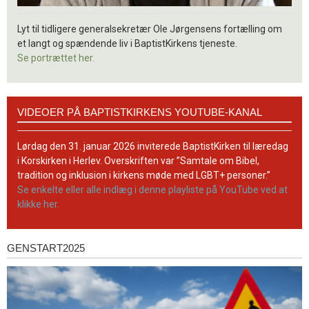
Lyt til tidligere generalsekretær Ole Jørgensens fortælling om
et langt og spændende liv i BaptistKirkens tjeneste.
Se portrættet her.
Videoer
VIDEOER PÅ BAPTISTKIRKENS YOUTUBE-KANAL
på
BaptistKirkens
YouTube-
Lørdag den 31. januar 2026 inviterede BaptistKirken til læredag
kanal
i Korskirken i Herlev. Overskriften var ”Samtale om Bibel,
tradition og inklusion i kirkens møde med LGBT+ personer.”
Se enkelte eller alle indlæg i denne playliste på YouTube ved at
klikke her.
GENSTART2025
Genstart2025