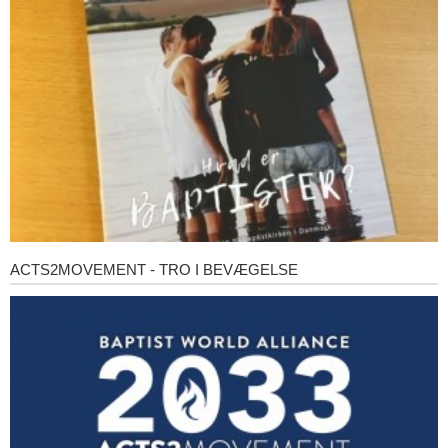
baptister?
ACTS2MOVEMENT - TRO I BEVÆGELSE
Acts2Movement
-
Tro
i
bevægelse