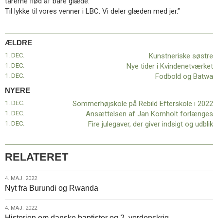
tårerne flød af bare glæde.
Til lykke til vores venner i LBC. Vi deler glæden med jer.”
ÆLDRE
1. DEC.
Kunstneriske søstre
1. DEC.
Nye tider i Kvindenetværket
1. DEC.
Fodbold og Batwa
NYERE
1. DEC.
Sommerhøjskole på Rebild Efterskole i 2022
1. DEC.
Ansættelsen af Jan Kornholt forlænges
1. DEC.
Fire julegaver, der giver indsigt og udblik
RELATERET
4.
4. MAJ. 2022
Nyt fra Burundi og Rwanda
maj.
2022
4.
4. MAJ. 2022
Historien om danske baptister og 2. verdenskrig