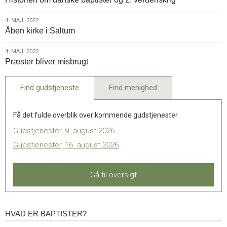
maj.
2022
4.
4. MAJ. 2022
Åben kirke i Saltum
maj.
2022
4.
4. MAJ. 2022
Præster bliver misbrugt
maj.
2022
Find gudstjeneste
Find menighed
Få det fulde overblik over kommende gudstjenester.
Gudstjenester, 9. august 2026
Gudstjenester, 16. august 2026
Gå til oversigt
HVAD ER BAPTISTER?
Hvad
er