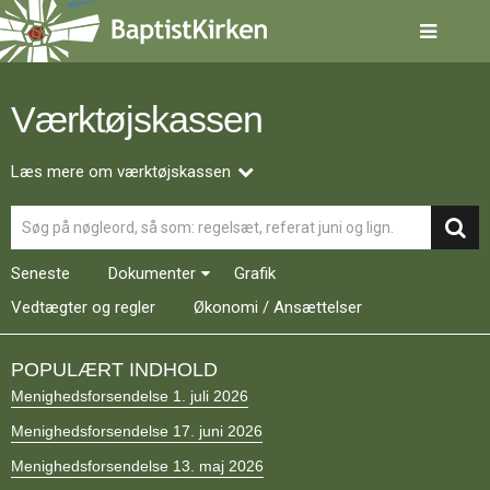
Spring
menu
over
og
gå
Værktøjskassen
til
indhold
Vend
tilbage
Læs mere om værktøjskassen
til
Søg
forsiden
Gå
1.0:
Forside
til
2.0:
Nyheder
Seneste
Dokumenter
Grafik
vores
3.0:
Kalender
guide
Vedtægter og regler
4.0:
Økonomi / Ansættelser
Inspiration
for
5.0:
Værktøjskassen
tilgængelighed
6.0:
Mission
POPULÆRT INDHOLD
7.0:
Om
Menighedsforsendelse 1. juli 2026
BaptistKirken
8.0:
Kontakt
Menighedsforsendelse 17. juni 2026
9.0:
Forside
Menighedsforsendelse 13. maj 2026
10.0:
Nyheder