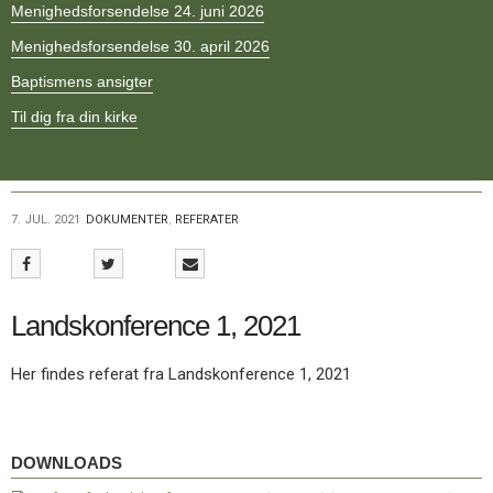
Menighedsforsendelse 24. juni 2026
11.0:
Kalender
12.0:
Inspiration
Menighedsforsendelse 30. april 2026
13.0:
Værktøjskassen
14.0:
Baptismens ansigter
Mission
15.0:
Om
Til dig fra din kirke
BaptistKirken
16.0:
Kontakt
Næste
indlæg:
7. JUL. 2021
DOKUMENTER
,
REFERATER
Menighedsforsendelse
28.
juli
2021
Forrige
Landskonference 1, 2021
indlæg:
Menighedsforsendelse
7.
Her findes referat fra Landskonference 1, 2021
juli
2021
Downloads
DOWNLOADS