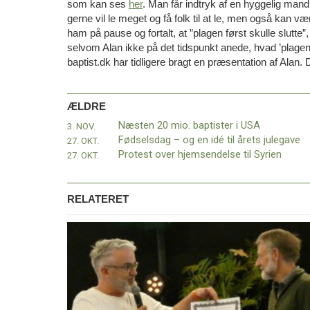
som kan ses
her
. Man får indtryk af en hyggelig mand 
11.0:
Kalender
gerne vil le meget og få folk til at le, men også kan 
12.0:
Inspiration
ham på pause og fortalt, at ”plagen først skulle slutte”,
13.0:
Værktøjskassen
selvom Alan ikke på det tidspunkt anede, hvad ’plagen’
14.0:
Mission
baptist.dk har tidligere bragt en præsentation af Alan
15.0:
Om
BaptistKirken
16.0:
Kontakt
ÆLDRE
Næste
Næsten 20 mio. baptister i USA
3. NOV.
indlæg:
Fødselsdag – og en idé til årets julegave
27. OKT.
Ny
Protest over hjemsendelse til Syrien
27. OKT.
lederkonsulent
i
BBU
Forrige
RELATERET
indlæg:
Næsten
20
mio.
baptister
i
USA