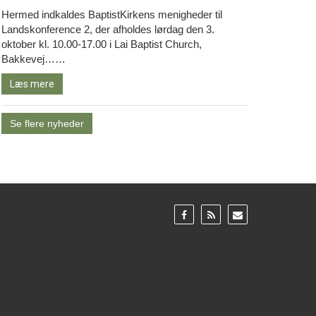
Hermed indkaldes BaptistKirkens menigheder til
Landskonference 2, der afholdes lørdag den 3.
oktober kl. 10.00-17.00 i Lai Baptist Church,
Læs
Bakkevej……
mere
Læs mere
Se flere nyheder
Gå
Gå
Gå
til:
til:
til:
Facebook
RSS
Email
feed