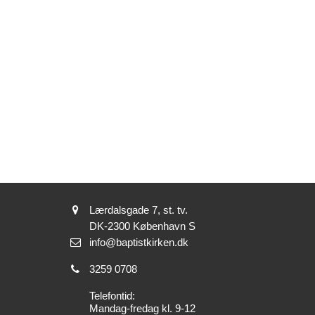
Adresse:
Lærdalsgade 7, st. tv.
Adresse:
DK-2300
København S
Send
info@baptistkirken.dk
email:
Tlf.:
3259 0708
Telefontid:
Mandag-fredag kl. 9-12