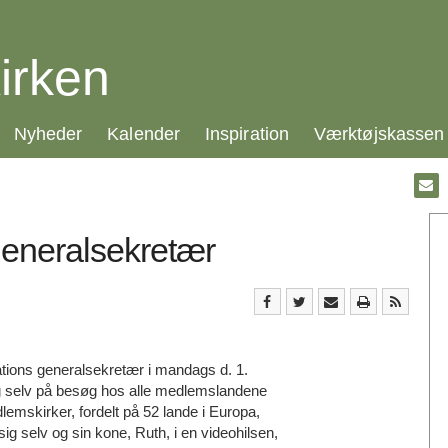
irken
21.0:
22.0:
23.0:
24.0:
Nyheder
Kalender
Inspiration
Værktøjskassen
Gå
til:
Emai
generalsekretær
tions generalsekretær i mandags d. 1.
ig selv på besøg hos alle medlemslandene
edlemskirker, fordelt på 52 lande i Europa,
g selv og sin kone, Ruth, i en videohilsen,