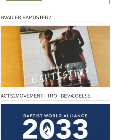
HVAD ER BAPTISTER?
Hvad
er
baptister?
ACTS2MOVEMENT - TRO I BEVÆGELSE
Acts2Movement
-
Tro
i
bevægelse