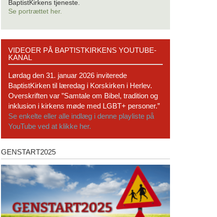
BaptistKirkens tjeneste.
Se portrættet her.
Videoer
VIDEOER PÅ BAPTISTKIRKENS YOUTUBE-
på
KANAL
BaptistKirkens
YouTube-
Lørdag den 31. januar 2026 inviterede
kanal
BaptistKirken til læredag i Korskirken i Herlev.
Overskriften var ”Samtale om Bibel, tradition og
inklusion i kirkens møde med LGBT+ personer.”
Se enkelte eller alle indlæg i denne playliste på
YouTube ved at klikke her.
GENSTART2025
Genstart2025