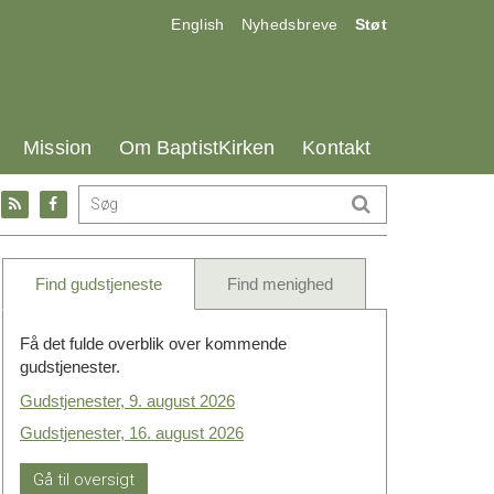
17.0:
18.0:
19.0:
English
Nyhedsbreve
Støt
25.0:
26.0:
27.0:
Mission
Om BaptistKirken
Kontakt
Gå
Gå
til:
til:
l
RSS
Facebook
feed
Find gudstjeneste
Find menighed
Få det fulde overblik over kommende
gudstjenester.
Gudstjenester, 9. august 2026
Gudstjenester, 16. august 2026
Gå til oversigt