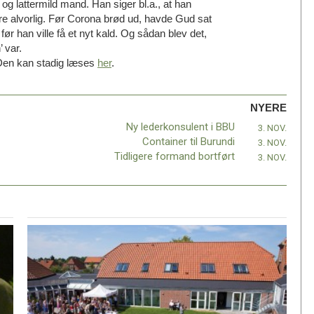
og lattermild mand. Han siger bl.a., at han
være alvorlig. Før Corona brød ud, havde Gud sat
 før han ville få et nyt kald. Og sådan blev det,
 var.
. Den kan stadig læses
her
.
NYERE
Ny lederkonsulent i BBU
3. NOV.
Container til Burundi
3. NOV.
Tidligere formand bortført
3. NOV.