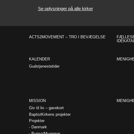
Se oplysninger på alle kirker
ACTS2MOVEMENT – TRO I BEVÆGELSE
FÆLLESE
IDÉKATA
KALENDER
MENIGH
Gudstjenestetider
MISSION
MENIGH
Giv til liv – gavekort
BaptistKirkens projekter
Projekter
Danmark
Burma/Myanmar