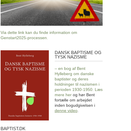
Via dette link kan du finde information om
Genstart2025-processen.
DANSK BAPTISME OG
Dansk
TYSK NAZISME
baptisme
og
– en bog af Bent
tysk
Hylleberg om danske
nazisme
baptister og deres
holdninger til nazismen i
perioden 1930-1950. Læs
mere
her
og hør Bent
fortælle om arbejdet
inden bogudgivelsen i
denne video
.
BAPTIST.DK
baptist.dk