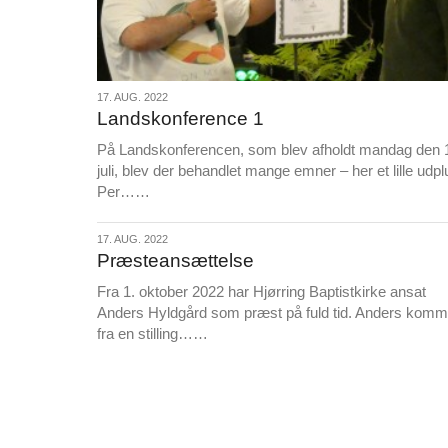
17.
17. AUG. 2022
Landskonference 1
aug.
2022
På Landskonferencen, som blev afholdt mandag den 
juli, blev der behandlet mange emner – her et lille udpl
L
Per……
æ
s
17.
17. AUG. 2022
m
Præsteansættelse
aug.
e
2022
Fra 1. oktober 2022 har Hjørring Baptistkirke ansat
r
Anders Hyldgård som præst på fuld tid. Anders komm
e
L
fra en stilling……
æ
s
m
e
r