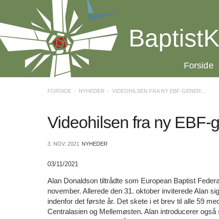
Spring
menu
over
BaptistK
og
gå
til
20.0:
Forside
indhold
Vend
tilbage
til
FORSIDE
NYHEDER
VIDEOHILSEN FRA NY EBF-GENERALSEKRETÆR
forsiden
Gå
1.0:
Forside
til
2.0:
Videohilsen fra ny EBF-
Nyheder
vores
3.0:
Kalender
guide
4.0:
Inspiration
3. NOV. 2021
NYHEDER
for
5.0:
Værktøjskassen
tilgængelighed
6.0:
Mission
03/11/2021
7.0:
Om
BaptistKirken
Alan Donaldson tiltrådte som European Baptist Federa
8.0:
Kontakt
november. Allerede den 31. oktober inviterede Alan s
indenfor det første år. Det skete i et brev til alle 59 m
9.0:
Forside
Centralasien og Mellemøsten. Alan introducerer også si
10.0:
Nyheder