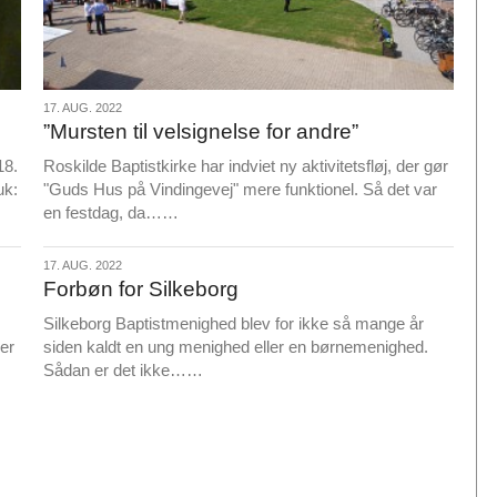
17.
17. AUG. 2022
”Mursten til velsignelse for andre”
aug.
2022
18.
Roskilde Baptistkirke har indviet ny aktivitetsfløj, der gør
uk:
"Guds Hus på Vindingevej" mere funktionel. Så det var
L
en festdag, da……
æ
s
17.
17. AUG. 2022
m
Forbøn for Silkeborg
aug.
e
2022
Silkeborg Baptistmenighed blev for ikke så mange år
r
er
siden kaldt en ung menighed eller en børnemenighed.
e
L
Sådan er det ikke……
æ
s
m
e
r