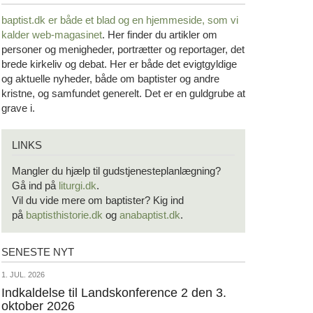
baptist.dk er både et blad og en
hjemmeside, som vi
kalder web-magasinet
. Her finder du artikler om
personer og menigheder, portrætter og reportager, det
brede kirkeliv og debat. Her er både det evigtgyldige
og aktuelle nyheder, både om baptister og andre
kristne, og samfundet generelt. Det er en guldgrube at
grave i.
Links
LINKS
Mangler du hjælp til gudstjenesteplanlægning?
Gå ind på
liturgi.dk
.
Vil du vide mere om baptister? Kig ind
på
baptisthistorie.dk
og
anabaptist.dk
.
SENESTE NYT
Seneste
nyt
1.
1. JUL. 2026
jul.
Indkaldelse til Landskonference 2 den 3.
oktober 2026
2026