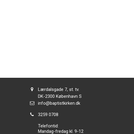
Adresse:
Lærdalsgade 7, st. tv.
Adresse:
DK-2300
København S
Send
info@baptistkirken.dk
email:
Tlf.:
3259 0708
Telefontid:
Mandag-fredag kl. 9-12