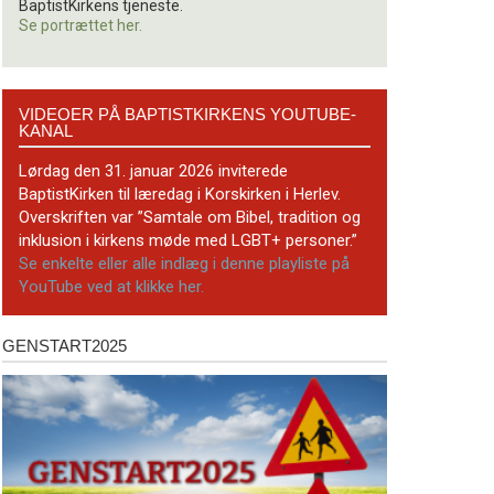
BaptistKirkens tjeneste.
Se portrættet her.
Videoer
VIDEOER PÅ BAPTISTKIRKENS YOUTUBE-
på
KANAL
BaptistKirkens
YouTube-
Lørdag den 31. januar 2026 inviterede
kanal
BaptistKirken til læredag i Korskirken i Herlev.
Overskriften var ”Samtale om Bibel, tradition og
inklusion i kirkens møde med LGBT+ personer.”
Se enkelte eller alle indlæg i denne playliste på
YouTube ved at klikke her.
GENSTART2025
Genstart2025