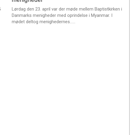
2022
e
5
Lørdag den 23. april var der møde mellem Baptistkirken i
Danmarks menigheder med oprindelse i Myanmar. I
L
mødet deltog menighedernes……
æ
s
m
e
r
e