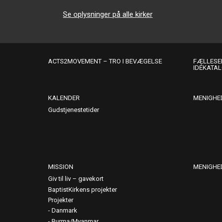
Se oplysninger på alle kirker
ACTS2MOVEMENT – TRO I BEVÆGELSE
FÆLLESER
IDÉKATA
KALENDER
MENIGHE
Gudstjenestetider
MISSION
MENIGHE
Giv til liv – gavekort
BaptistKirkens projekter
Projekter
Danmark
Burma/Myanmar