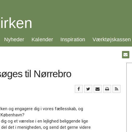
irken
21.0:
22.0:
23.0:
24.0:
Nyheder
Kalender
Inspiration
Værktøjskassen
Gå
til:
Emai
øges til Nørrebro
irken og engagere dig i vores fællesskab, og
 i København?
ig og et værelse i en lejlighed beliggende lige
g del det i menigheden, og send det gerne videre