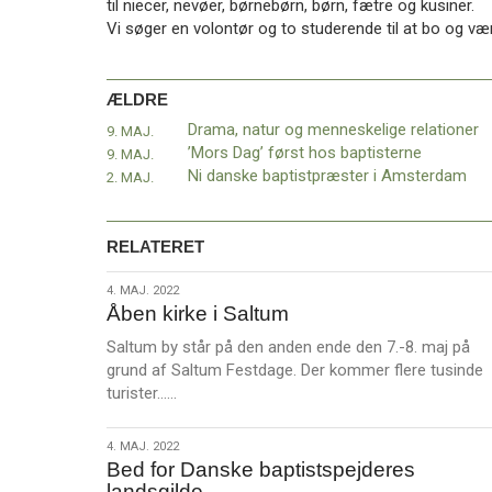
til niecer, nevøer, børnebørn, børn, fætre og kusiner.
11.0:
Kalender
Vi søger en volontør og to studerende til at bo og v
12.0:
Inspiration
13.0:
Værktøjskassen
14.0:
Mission
ÆLDRE
15.0:
Om
BaptistKirken
Drama, natur og menneskelige relationer
9. MAJ.
16.0:
Kontakt
’Mors Dag’ først hos baptisterne
9. MAJ.
Ni danske baptistpræster i Amsterdam
2. MAJ.
Næste
indlæg:
Folkeafstemning
RELATERET
i
Burundi
Forrige
4.
4. MAJ. 2022
indlæg:
Åben kirke i Saltum
maj.
Drama,
2022
natur
Saltum by står på den anden ende den 7.-8. maj på
og
grund af Saltum Festdage. Der kommer flere tusinde
L
menneskelige
turister……
æ
relationer
s
4.
4. MAJ. 2022
m
Bed for Danske baptistspejderes
maj.
e
landsgilde