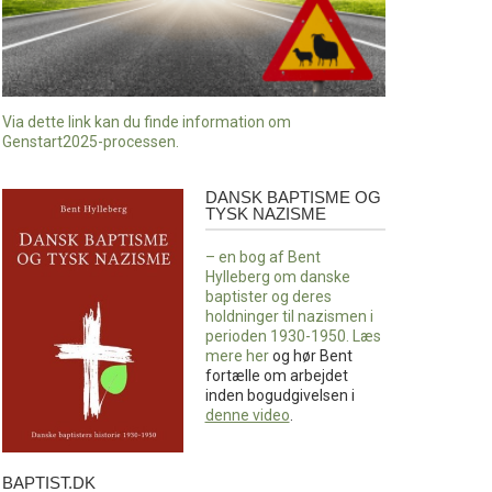
Via dette link kan du finde information om
Genstart2025-processen.
DANSK BAPTISME OG
Dansk
TYSK NAZISME
baptisme
og
– en bog af Bent
tysk
Hylleberg om danske
nazisme
baptister og deres
holdninger til nazismen i
perioden 1930-1950. Læs
mere
her
og hør Bent
fortælle om arbejdet
inden bogudgivelsen i
denne video
.
BAPTIST.DK
baptist.dk