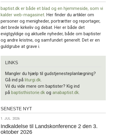
baptist.dk er både et blad og en
hjemmeside, som vi
kalder web-magasinet
. Her finder du artikler om
personer og menigheder, portrætter og reportager,
det brede kirkeliv og debat. Her er både det
evigtgyldige og aktuelle nyheder, både om baptister
og andre kristne, og samfundet generelt. Det er en
guldgrube at grave i.
Links
LINKS
Mangler du hjælp til gudstjenesteplanlægning?
Gå ind på
liturgi.dk
.
Vil du vide mere om baptister? Kig ind
på
baptisthistorie.dk
og
anabaptist.dk
.
SENESTE NYT
Seneste
nyt
1.
1. JUL. 2026
jul.
Indkaldelse til Landskonference 2 den 3.
oktober 2026
2026