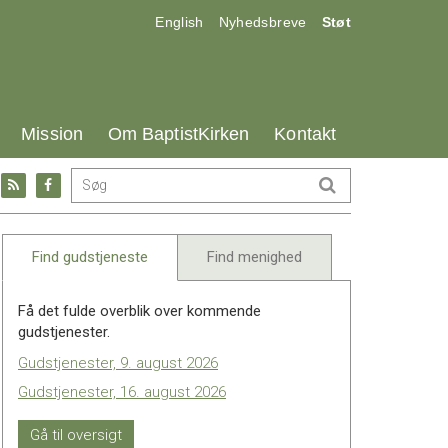
17.0:
18.0:
19.0:
English
Nyhedsbreve
Støt
25.0:
26.0:
27.0:
Mission
Om BaptistKirken
Kontakt
Gå
Gå
til:
til:
l
RSS
Facebook
feed
Find gudstjeneste
Find menighed
Få det fulde overblik over kommende
gudstjenester.
Gudstjenester, 9. august 2026
Gudstjenester, 16. august 2026
Gå til oversigt