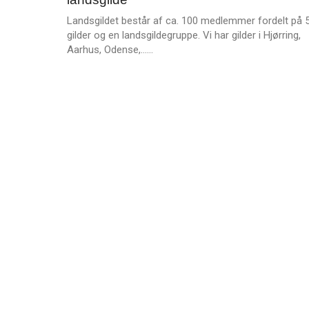
2022
r
Landsgildet består af ca. 100 medlemmer fordelt på 
e
gilder og en landsgildegruppe. Vi har gilder i Hjørring,
L
Aarhus, Odense,……
æ
s
m
e
r
e