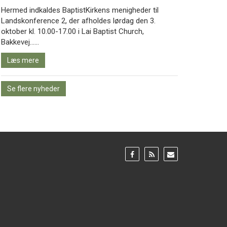
Hermed indkaldes BaptistKirkens menigheder til
Landskonference 2, der afholdes lørdag den 3.
oktober kl. 10.00-17.00 i Lai Baptist Church,
Læs
Bakkevej……
mere
Læs mere
Se flere nyheder
Gå
Gå
Gå
til:
til:
til:
Facebook
RSS
Email
feed