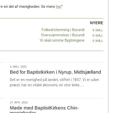
ære en del af menigheden. Se mere
her
.”
NYERE
Folkeafstemning i Burundi
9. MAJ.
Oversvømmelser i Burundi
9. MAJ.
Vi skal rumme flygtningene
9. MAJ.
4.
4. MAJ. 2022
Bed for Baptistkirken i Nyrup, Midtsjælland
maj.
2022
Det er en menighed på landet, stiftet i 1857. Vi er uden
L
præst, har en stabil økonomi, en stor kirke……
æ
s
m
27.
27. APR. 2022
e
Møde med BaptistKirkens Chin-
apr.
r
menigheder