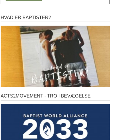
HVAD ER BAPTISTER?
Hvad
er
baptister?
ACTS2MOVEMENT - TRO I BEVÆGELSE
Acts2Movement
-
Tro
i
bevægelse