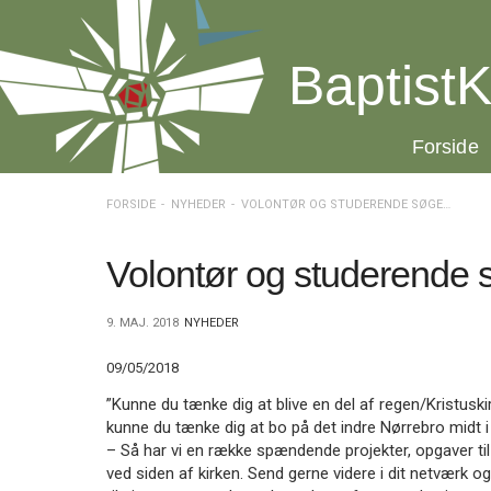
Spring
menu
over
BaptistK
og
gå
til
20.0:
Forside
indhold
Vend
tilbage
til
FORSIDE
NYHEDER
VOLONTØR OG STUDERENDE SØGES TIL NØRREBRO
forsiden
Gå
1.0:
Forside
til
2.0:
Nyheder
Volontør og studerende s
vores
3.0:
Kalender
guide
4.0:
Inspiration
9. MAJ. 2018
NYHEDER
for
5.0:
Værktøjskassen
tilgængelighed
6.0:
Mission
09/05/2018
7.0:
Om
BaptistKirken
”Kunne du tænke dig at blive en del af regen/Kristusk
8.0:
Kontakt
kunne du tænke dig at bo på det indre Nørrebro midt
– Så har vi en række spændende projekter, opgaver til d
9.0:
Forside
ved siden af kirken. Send gerne videre i dit netværk o
10.0:
Nyheder