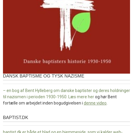
DANSK BAPTISME OG TYSK NAZISME
– en bog af Bent Hylleberg om danske baptister og deres holdninger
til nazismen i perioden 1930-1950. Læs mere
her
og hør Bent
fortælle om arbejdet inden bogudgivelsen i
denne video
.
BAPTIST.DK
baptist.dk
baptist.dk er både et blad og en
hjemmeside, som vi kalder web-