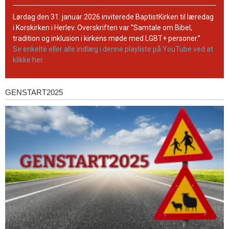
BaptistKirkens
YouTube-
Lørdag den 31. januar 2026 inviterede BaptistKirken til læredag
kanal
i Korskirken i Herlev. Overskriften var ”Samtale om Bibel,
tradition og inklusion i kirkens møde med LGBT+ personer.”
Se enkelte eller alle indlæg i denne playliste på YouTube ved at
klikke her.
GENSTART2025
Genstart2025