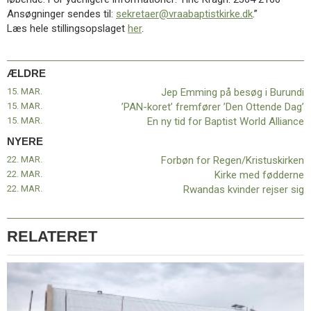
11.0:
Kalender
Ansøgninger sendes til:
sekretaer@vraabaptistkirke.dk
.”
12.0:
Inspiration
Læs hele stillingsopslaget
her
.
13.0:
Værktøjskassen
14.0:
Mission
15.0:
Om
ÆLDRE
BaptistKirken
15. MAR.
Jep Emming på besøg i Burundi
16.0:
Kontakt
15. MAR.
’PAN-koret’ fremfører ’Den Ottende Dag’
Næste
15. MAR.
En ny tid for Baptist World Alliance
indlæg:
NYERE
Forbøn
22. MAR.
Forbøn for Regen/Kristuskirken
for
22. MAR.
Kirke med fødderne
Regen/Kristuskirken
Forrige
22. MAR.
Rwandas kvinder rejser sig
indlæg:
Jep
Emming
på
RELATERET
besøg
i
Burundi