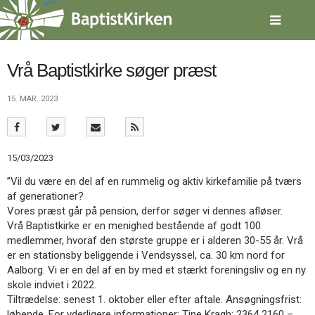
Spring
menu
over
og
gå
Vrå Baptistkirke søger præst
til
indhold
Vend
15. MAR. 2023
tilbage
til
forsiden
Gå
1.0:
Forside
15/03/2023
til
2.0:
Nyheder
”Vil du være en del af en rummelig og aktiv kirkefamilie på tværs
vores
3.0:
Kalender
af generationer?
guide
4.0:
Inspiration
Vores præst går på pension, derfor søger vi dennes afløser.
for
5.0:
Værktøjskassen
Vrå Baptistkirke er en menighed bestående af godt 100
tilgængelighed
6.0:
Mission
medlemmer, hvoraf den største gruppe er i alderen 30-55 år. Vrå
7.0:
Om
er en stationsby beliggende i Vendsyssel, ca. 30 km nord for
BaptistKirken
Aalborg. Vi er en del af en by med et stærkt foreningsliv og en ny
8.0:
Kontakt
skole indviet i 2022.
9.0:
Forside
Tiltrædelse: senest 1. oktober eller efter aftale. Ansøgningsfrist:
10.0:
Nyheder
løbende. For yderligere informationer: Tine Kragh: 2364 2160 –