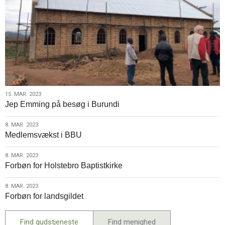
15.
15. MAR. 2023
Jep Emming på besøg i Burundi
mar.
2023
8.
8. MAR. 2023
Medlemsvækst i BBU
mar.
2023
8.
8. MAR. 2023
Forbøn for Holstebro Baptistkirke
mar.
2023
8.
8. MAR. 2023
Forbøn for landsgildet
mar.
2023
Find gudstjeneste
Find menighed