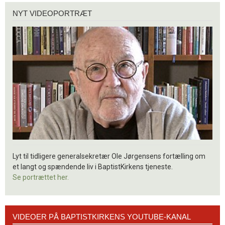
Nyt
NYT VIDEOPORTRÆT
videoportræt
Lyt til tidligere generalsekretær Ole Jørgensens fortælling om
et langt og spændende liv i BaptistKirkens tjeneste.
Se portrættet her.
Videoer
VIDEOER PÅ BAPTISTKIRKENS YOUTUBE-KANAL
på