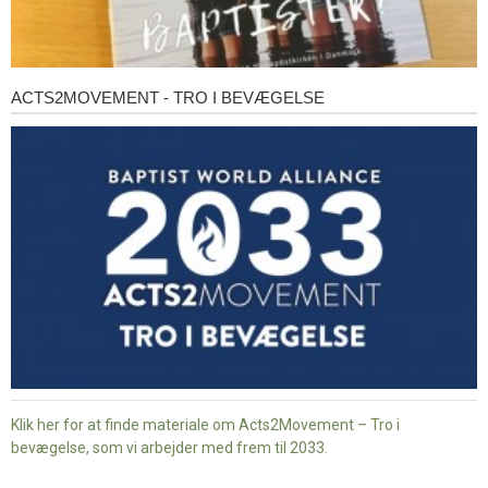
ACTS2MOVEMENT - TRO I BEVÆGELSE
Acts2Movement
-
Tro
i
bevægelse
Klik her for at finde materiale om Acts2Movement – Tro i
bevægelse, som vi arbejder med frem til 2033.