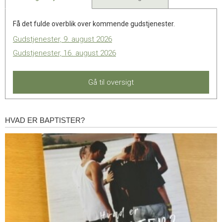
Få det fulde overblik over kommende gudstjenester.
Gudstjenester, 9. august 2026
Gudstjenester, 16. august 2026
Gå til oversigt
HVAD ER BAPTISTER?
Hvad
er
baptister?