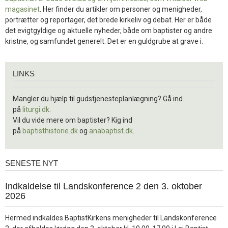
magasinet
. Her finder du artikler om personer og menigheder,
portrætter og reportager, det brede kirkeliv og debat. Her er både
det evigtgyldige og aktuelle nyheder, både om baptister og andre
kristne, og samfundet generelt. Det er en guldgrube at grave i.
Links
LINKS
Mangler du hjælp til gudstjenesteplanlægning? Gå ind
på
liturgi.dk
.
Vil du vide mere om baptister? Kig ind
på
baptisthistorie.dk
og
anabaptist.dk
.
SENESTE NYT
Seneste
nyt
1.
Indkaldelse til Landskonference 2 den 3. oktober
jul.
2026
2026
Hermed indkaldes BaptistKirkens menigheder til Landskonference