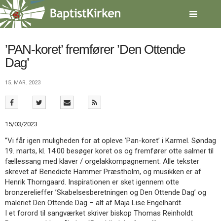
Spring
menu
over
og
gå
’PAN-koret’ fremfører ’Den Ottende
til
Dag’
indhold
Vend
tilbage
15. MAR. 2023
til
forsiden
Gå
1.0:
Forside
til
2.0:
Nyheder
15/03/2023
vores
3.0:
Kalender
guide
4.0:
Inspiration
”Vi får igen muligheden for at opleve ’Pan-koret’ i Karmel. Søndag
for
5.0:
Værktøjskassen
19. marts, kl. 14.00 besøger koret os og fremfører otte salmer til
tilgængelighed
6.0:
Mission
fællessang med klaver / orgelakkompagnement. Alle tekster
7.0:
Om
skrevet af Benedicte Hammer Præstholm, og musikken er af
BaptistKirken
Henrik Thorngaard. Inspirationen er sket igennem otte
8.0:
Kontakt
bronzerelieffer ’Skabelsesberetningen og Den Ottende Dag’ og
maleriet Den Ottende Dag – alt af Maja Lise Engelhardt.
9.0:
Forside
I et forord til sangværket skriver biskop Thomas Reinholdt
10.0:
Nyheder