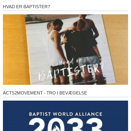
HVAD ER BAPTISTER?
Hvad
er
baptister?
ACTS2MOVEMENT - TRO I BEVÆGELSE
Acts2Movement
-
Tro
i
bevægelse