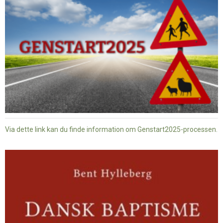
Via dette link kan du finde information om Genstart2025-processen.
Dansk
baptisme
og
tysk
nazisme