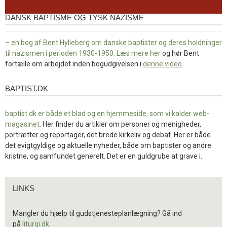
DANSK BAPTISME OG TYSK NAZISME
– en bog af Bent Hylleberg om danske baptister og deres holdninger
til nazismen i perioden 1930-1950. Læs mere
her
og hør Bent
fortælle om arbejdet inden bogudgivelsen i
denne video
.
BAPTIST.DK
baptist.dk
baptist.dk er både et blad og en
hjemmeside, som vi kalder web-
magasinet
. Her finder du artikler om personer og menigheder,
portrætter og reportager, det brede kirkeliv og debat. Her er både
det evigtgyldige og aktuelle nyheder, både om baptister og andre
kristne, og samfundet generelt. Det er en guldgrube at grave i.
Links
LINKS
Mangler du hjælp til gudstjenesteplanlægning? Gå ind
på
liturgi.dk
.