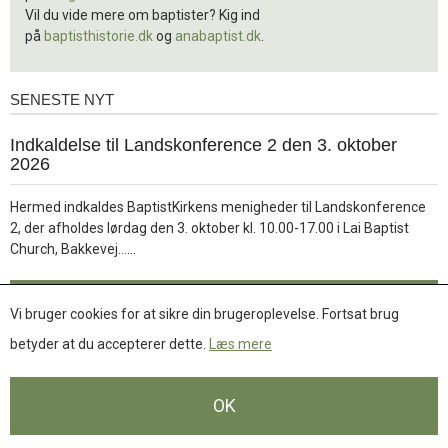
Vil du vide mere om baptister? Kig ind
på
baptisthistorie.dk
og
anabaptist.dk
.
SENESTE NYT
Seneste
nyt
1.
Indkaldelse til Landskonference 2 den 3. oktober
jul.
2026
2026
Hermed indkaldes BaptistKirkens menigheder til Landskonference
2, der afholdes lørdag den 3. oktober kl. 10.00-17.00 i Lai Baptist
Læs
Church, Bakkevej……
mere
Læs mere
Vi bruger cookies for at sikre din brugeroplevelse. Fortsat brug
betyder at du accepterer dette.
Læs mere
Se flere nyheder
OK