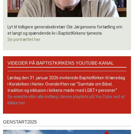
Lyt til tidligere generalsekretær Ole Jørgensens fortælling om
et langt og spændende liv i BaptistKirkens tjeneste.
Se portrættet her.
Videoer
VIDEOER PÅ BAPTISTKIRKENS YOUTUBE-KANAL
på
BaptistKirkens
YouTube-
Lørdag den 31. januar 2026 inviterede BaptistKirken til læredag
kanal
i Korskirken i Herlev. Overskriften var ”Samtale om Bibel,
tradition og inklusion i kirkens møde med LGBT+ personer.”
Se enkelte eller alle indlæg i denne playliste på YouTube ved at
klikke her.
GENSTART2025
Genstart2025