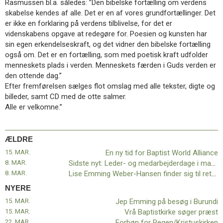
Rasmussen bl.a. således: ”Den bibelske fortælling om verdens
11.0:
Kalender
skabelse kendes af alle. Det er en af vores grundfortællinger. Det
12.0:
Inspiration
er ikke en forklaring på verdens tilblivelse, for det er
13.0:
Værktøjskassen
videnskabens opgave at redegøre for. Poesien og kunsten har
14.0:
Mission
sin egen erkendelseskraft, og det vidner den bibelske fortælling
15.0:
Om
også om. Det er en fortælling, som med poetisk kraft udfolder
BaptistKirken
menneskets plads i verden. Menneskets færden i Guds verden er
16.0:
Kontakt
den ottende dag.”
Næste
Efter fremførelsen sælges flot omslag med alle tekster, digte og
indlæg:
billeder, samt CD med de otte salmer.
Jep
Alle er velkomne.”
Emming
på
besøg
ÆLDRE
i
15. MAR.
En ny tid for Baptist World Alliance
Burundi
Forrige
8. MAR.
Sidste nyt: Leder- og medarbejderdage i marts udsættes
indlæg:
8. MAR.
Lise Emming Weber-Hansen finder sig til rette
En
NYERE
ny
tid
15. MAR.
Jep Emming på besøg i Burundi
for
15. MAR.
Vrå Baptistkirke søger præst
Baptist
22. MAR.
Forbøn for Regen/Kristuskirken