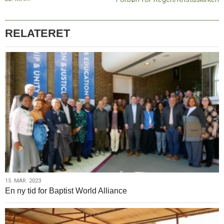
World
Alliance
RELATERET
15.
15. MAR. 2023
En ny tid for Baptist World Alliance
mar.
2023