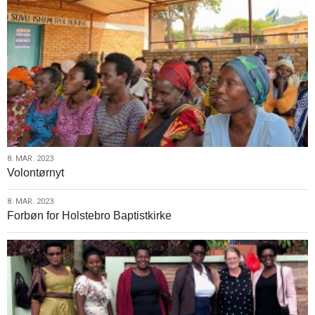
8.
8. MAR. 2023
Volontørnyt
mar.
2023
8.
8. MAR. 2023
Forbøn for Holstebro Baptistkirke
mar.
2023