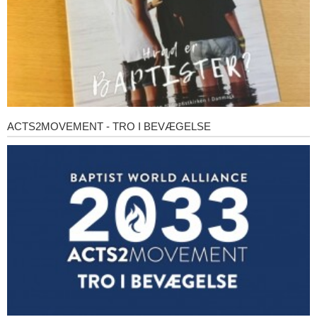
ACTS2MOVEMENT - TRO I BEVÆGELSE
Acts2Movement
-
Tro
i
bevægelse