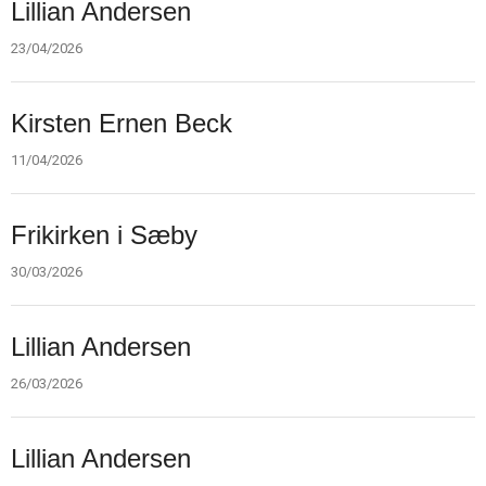
23.
Lillian Andersen
apr.
2026
23/04/2026
11.
Kirsten Ernen Beck
apr.
2026
11/04/2026
30.
Frikirken i Sæby
mar.
2026
30/03/2026
26.
Lillian Andersen
mar.
2026
26/03/2026
17.
Lillian Andersen
mar.