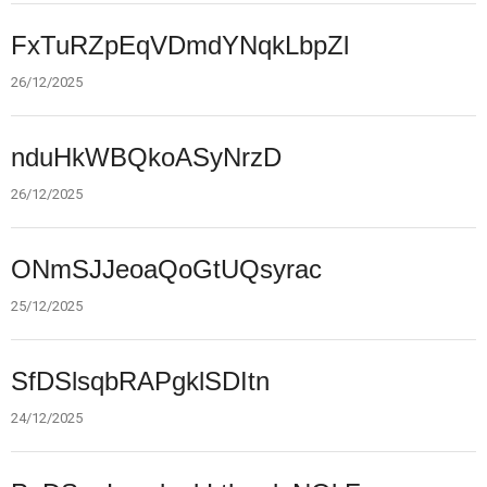
26.
FxTuRZpEqVDmdYNqkLbpZl
dec.
2025
26/12/2025
26.
nduHkWBQkoASyNrzD
dec.
2025
26/12/2025
25.
ONmSJJeoaQoGtUQsyrac
dec.
2025
25/12/2025
24.
SfDSlsqbRAPgklSDItn
dec.
2025
24/12/2025
23.