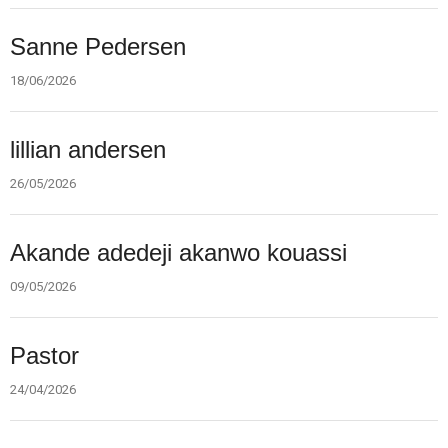
11.0:
Kalender
12.0:
Inspiration
18.
Sanne Pedersen
13.0:
Værktøjskassen
jun.
14.0:
Mission
2026
18/06/2026
15.0:
Om
BaptistKirken
16.0:
Kontakt
26.
lillian andersen
maj.
2026
26/05/2026
9.
Akande adedeji akanwo kouassi
maj.
2026
09/05/2026
24.
Pastor
apr.
2026
24/04/2026