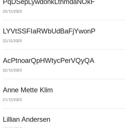
PqDSepLywdonkLthmdaNOkF
dec.
2025
23/12/2025
22.
LYVtSSFIaRWbUdBaFjYwonP
dec.
2025
22/12/2025
22.
AcPtnoarQpHWtycPerVQyQA
dec.
2025
22/12/2025
21.
Anne Mette Klim
dec.
2025
21/12/2025
15.
Lillian Andersen
dec.