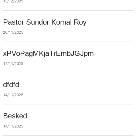
2025
15/12/2025
20.
Pastor Sundor Komal Roy
nov.
2025
20/11/2025
14.
xPVoPagMKjaTrEmbJGJpm
nov.
2025
14/11/2025
14.
dfdfd
nov.
2025
14/11/2025
14.
Besked
nov.
2025
14/11/2025