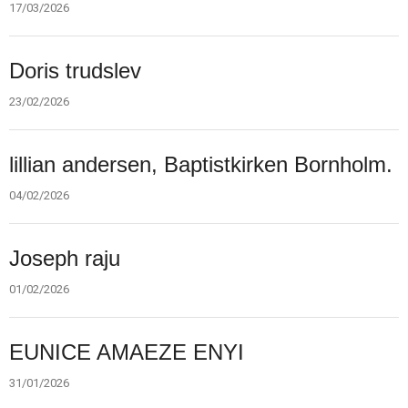
2026
17/03/2026
23.
Doris trudslev
feb.
2026
23/02/2026
4.
lillian andersen, Baptistkirken Bornholm.
feb.
2026
04/02/2026
1.
Joseph raju
feb.
2026
01/02/2026
31.
EUNICE AMAEZE ENYI
jan.
2026
31/01/2026