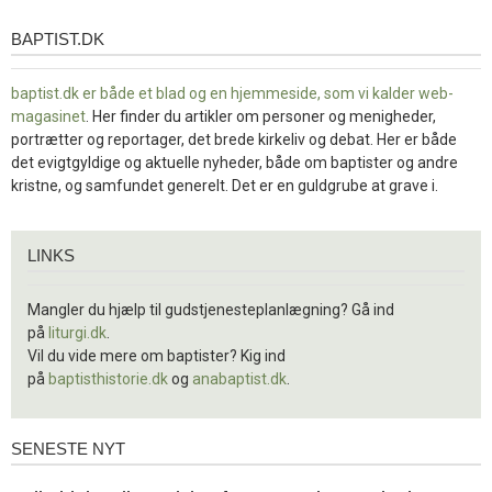
BAPTIST.DK
baptist.dk
baptist.dk er både et blad og en
hjemmeside, som vi kalder web-
magasinet
. Her finder du artikler om personer og menigheder,
portrætter og reportager, det brede kirkeliv og debat. Her er både
det evigtgyldige og aktuelle nyheder, både om baptister og andre
kristne, og samfundet generelt. Det er en guldgrube at grave i.
Links
LINKS
Mangler du hjælp til gudstjenesteplanlægning? Gå ind
på
liturgi.dk
.
Vil du vide mere om baptister? Kig ind
på
baptisthistorie.dk
og
anabaptist.dk
.
SENESTE NYT
Seneste
nyt
1.