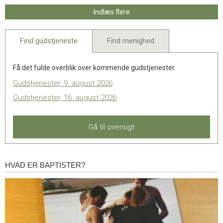
Indlæs flere
Find gudstjeneste
Find menighed
Få det fulde overblik over kommende gudstjenester.
Gudstjenester, 9. august 2026
Gudstjenester, 16. august 2026
Gå til oversigt
HVAD ER BAPTISTER?
Hvad
er
baptister?