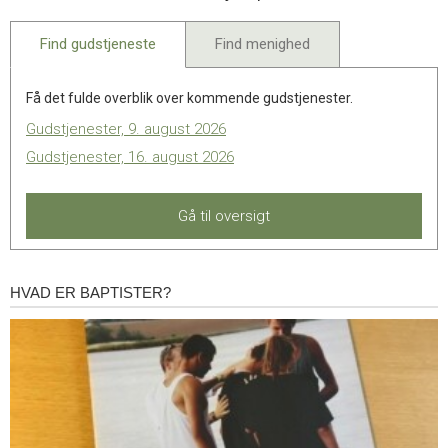
2022
Find gudstjeneste
Find menighed
Få det fulde overblik over kommende gudstjenester.
Gudstjenester, 9. august 2026
Gudstjenester, 16. august 2026
Gå til oversigt
HVAD ER BAPTISTER?
Hvad
er
baptister?