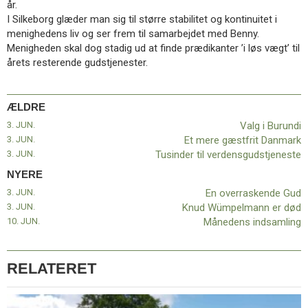
år.
11.0:
Kalender
I Silkeborg glæder man sig til større stabilitet og kontinuitet i
12.0:
Inspiration
menighedens liv og ser frem til samarbejdet med Benny.
13.0:
Værktøjskassen
Menigheden skal dog stadig ud at finde prædikanter ’i løs vægt’ til
14.0:
Mission
årets resterende gudstjenester.
15.0:
Om
BaptistKirken
16.0:
Kontakt
ÆLDRE
Næste
3. JUN.
Valg i Burundi
indlæg:
3. JUN.
Et mere gæstfrit Danmark
En
3. JUN.
Tusinder til verdensgudstjeneste
overraskende
Gud
Forrige
NYERE
indlæg:
3. JUN.
En overraskende Gud
Valg
3. JUN.
Knud Wümpelmann er død
i
10. JUN.
Månedens indsamling
Burundi
RELATERET