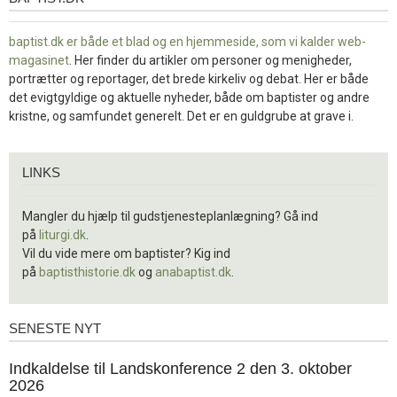
baptist.dk er både et blad og en
hjemmeside, som vi kalder web-
magasinet
. Her finder du artikler om personer og menigheder,
portrætter og reportager, det brede kirkeliv og debat. Her er både
det evigtgyldige og aktuelle nyheder, både om baptister og andre
kristne, og samfundet generelt. Det er en guldgrube at grave i.
Links
LINKS
Mangler du hjælp til gudstjenesteplanlægning? Gå ind
på
liturgi.dk
.
Vil du vide mere om baptister? Kig ind
på
baptisthistorie.dk
og
anabaptist.dk
.
SENESTE NYT
Seneste
nyt
1.
Indkaldelse til Landskonference 2 den 3. oktober
jul.
2026
2026