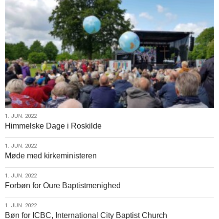
1.
1. JUN. 2022
Himmelske Dage i Roskilde
jun.
2022
1.
1. JUN. 2022
Møde med kirkeministeren
jun.
2022
1.
1. JUN. 2022
Forbøn for Oure Baptistmenighed
jun.
2022
1.
1. JUN. 2022
Bøn for ICBC, International City Baptist Church
jun.