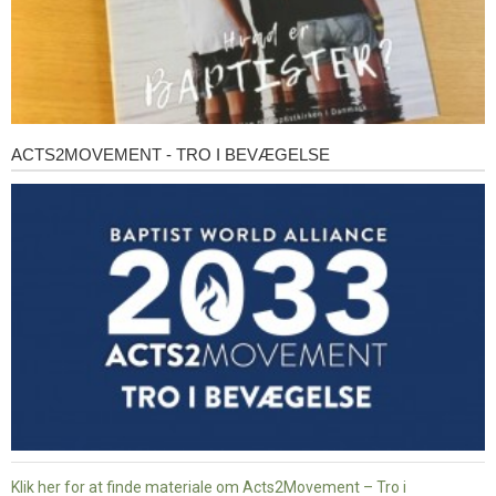
ACTS2MOVEMENT - TRO I BEVÆGELSE
Acts2Movement
-
Tro
i
bevægelse
Klik her for at finde materiale om Acts2Movement – Tro i