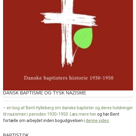
DANSK BAPTISME OG TYSK NAZISME
– en bog af Bent Hylleberg om danske baptister og deres holdninger
til nazismen i perioden 1930-1950. Læs mere
her
og hør Bent
fortælle om arbejdet inden bogudgivelsen i
denne video
.
BAPTIST.DK
baptist.dk