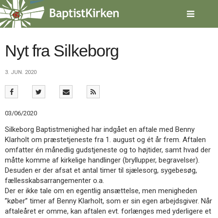
Spring
menu
over
og
gå
Nyt fra Silkeborg
til
indhold
Vend
3. JUN. 2020
tilbage
til
forsiden
Gå
1.0:
Forside
03/06/2020
til
2.0:
Nyheder
vores
3.0:
Kalender
Silkeborg Baptistmenighed har indgået en aftale med Benny
guide
4.0:
Inspiration
Klarholt om præstetjeneste fra 1. august og ét år frem. Aftalen
for
5.0:
Værktøjskassen
omfatter én månedlig gudstjeneste og to højtider, samt hvad der
tilgængelighed
6.0:
Mission
måtte komme af kirkelige handlinger (bryllupper, begravelser).
7.0:
Om
Desuden er der afsat et antal timer til sjælesorg, sygebesøg,
BaptistKirken
fællesskabsarrangementer o.a.
8.0:
Kontakt
Der er ikke tale om en egentlig ansættelse, men menigheden
”køber” timer af Benny Klarholt, som er sin egen arbejdsgiver. Når
9.0:
Forside
aftaleåret er omme, kan aftalen evt. forlænges med yderligere et
10.0:
Nyheder