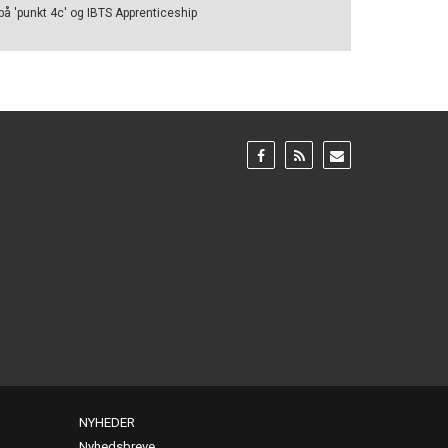
på 'punkt 4c' og IBTS Apprenticeship
Gå
Gå
Gå
til:
til:
til:
Facebook
RSS
Email
feed
NYHEDER
Nyhedsbreve