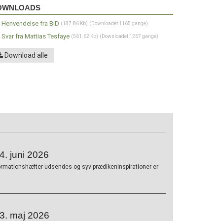
wnloads
OWNLOADS
Henvendelse fra BiD
(187.86 Kb)
(Downloadet 1165 gange)
Svar fra Mattias Tesfaye
(561.62 Kb)
(Downloadet 1267 gange)
Download alle
. juni 2026
ormationshæfter udsendes og syv prædikeninspirationer er
3. maj 2026