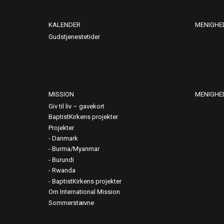
KALENDER
MENIGHE
Gudstjenestetider
MISSION
MENIGHE
Giv til liv – gavekort
BaptistKirkens projekter
Projekter
Danmark
Burma/Myanmar
Burundi
Rwanda
BaptistKirkens projekter
Om International Mission
Sommerstævne