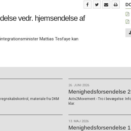
Do
D
edelse vedr. hjemsendelse af
integrationsminister Mattias Tesfaye kan
26. JUNI 2026
Menighedsforsendelse 24
K, regnskabskontrol, materiale fra DKM
Acts2Movement - Tro i bevægelse: Inf
klar.
13. MAJ 2026
Menighedsforsendelse 1