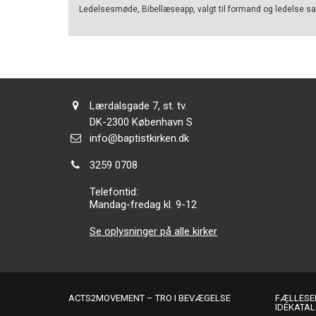
Ledelsesmøde, Bibellæseapp, valgt til formand og ledelse sam
Adresse:
Lærdalsgade 7, st. tv.
Adresse:
DK-2300
København S
Send
info@baptistkirken.dk
email:
Tlf.:
3259 0708
Telefontid:
Mandag-fredag kl. 9-12
Se oplysninger på alle kirker
ACTS2MOVEMENT – TRO I BEVÆGELSE
FÆLLESER
IDÉKATA