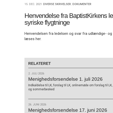
11.0:
Kalender
15. DEC. 2021
DIVERSE SKRIVELSER
,
DOKUMENTER
12.0:
Inspiration
13.0:
Værktøjskassen
Henvendelse fra BaptistKirkens l
14.0:
Mission
syriske flygtninge
15.0:
Om
BaptistKirken
Henvendelsen fra ledelsen og svar fra udlændige- og 
16.0:
Kontakt
læses her.
Næste
indlæg:
Menighedsforsendelse
5.
RELATERET
januar
2022
Forrige
2. JULI 2026
indlæg:
Menighedsforsendelse 1. juli 2026
Menighedsforsendelse
8.
Indkaldelse til LK, forslag til LK, onlinemøde om forslag til L
og sommerbesked
december
2021
26. JUNI 2026
Menighedsforsendelse 17. juni 2026