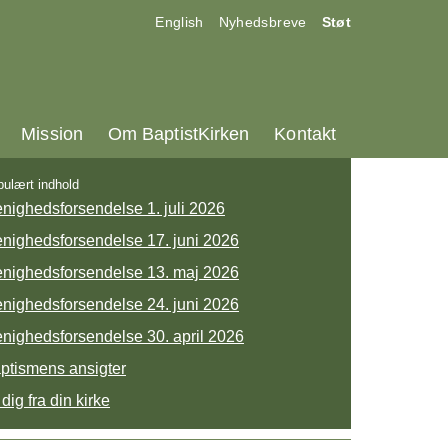
17.0:
18.0:
19.0:
English
Nyhedsbreve
Støt
25.0:
26.0:
27.0:
Mission
Om BaptistKirken
Kontakt
ulært indhold
nighedsforsendelse 1. juli 2026
nighedsforsendelse 17. juni 2026
nighedsforsendelse 13. maj 2026
nighedsforsendelse 24. juni 2026
nighedsforsendelse 30. april 2026
ptismens ansigter
 dig fra din kirke