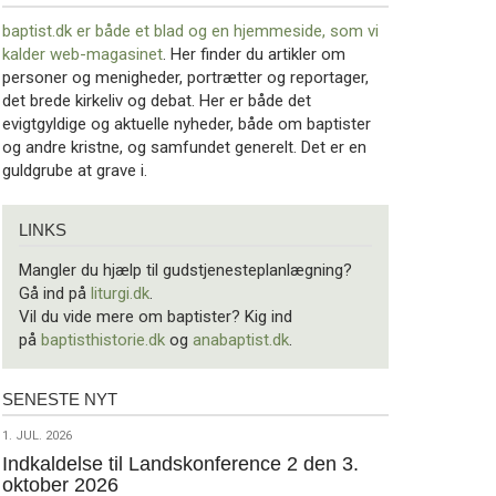
baptist.dk er både et blad og en
hjemmeside, som vi
kalder web-magasinet
. Her finder du artikler om
personer og menigheder, portrætter og reportager,
det brede kirkeliv og debat. Her er både det
evigtgyldige og aktuelle nyheder, både om baptister
og andre kristne, og samfundet generelt. Det er en
guldgrube at grave i.
Links
LINKS
Mangler du hjælp til gudstjenesteplanlægning?
Gå ind på
liturgi.dk
.
Vil du vide mere om baptister? Kig ind
på
baptisthistorie.dk
og
anabaptist.dk
.
SENESTE NYT
Seneste
nyt
1.
1. JUL. 2026
jul.
Indkaldelse til Landskonference 2 den 3.
oktober 2026
2026