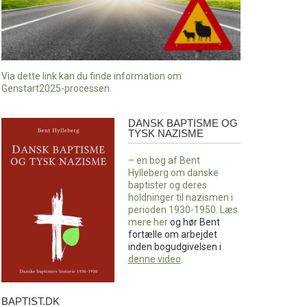
Via dette link kan du finde information om
Genstart2025-processen.
DANSK BAPTISME OG
Dansk
TYSK NAZISME
baptisme
og
– en bog af Bent
tysk
Hylleberg om danske
nazisme
baptister og deres
holdninger til nazismen i
perioden 1930-1950. Læs
mere
her
og hør Bent
fortælle om arbejdet
inden bogudgivelsen i
denne video
.
BAPTIST.DK
baptist.dk