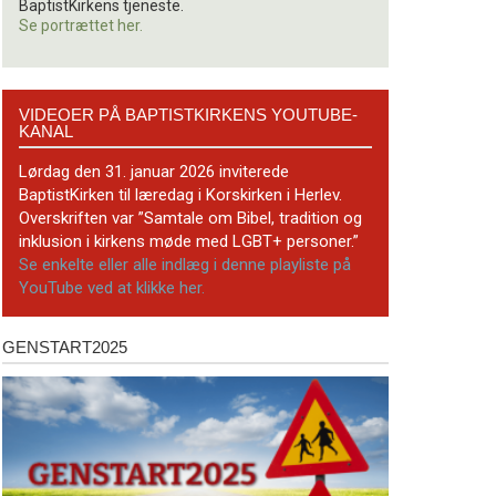
BaptistKirkens tjeneste.
Se portrættet her.
Videoer
VIDEOER PÅ BAPTISTKIRKENS YOUTUBE-
på
KANAL
BaptistKirkens
YouTube-
Lørdag den 31. januar 2026 inviterede
kanal
BaptistKirken til læredag i Korskirken i Herlev.
Overskriften var ”Samtale om Bibel, tradition og
inklusion i kirkens møde med LGBT+ personer.”
Se enkelte eller alle indlæg i denne playliste på
YouTube ved at klikke her.
GENSTART2025
Genstart2025