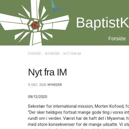
Spring
menu
over
BaptistK
og
gå
til
20.0:
Forside
indhold
Vend
tilbage
til
FORSIDE
NYHEDER
NYT FRA IM
forsiden
Gå
1.0:
Forside
til
2.0:
Nyheder
Nyt fra IM
vores
3.0:
Kalender
guide
4.0:
Inspiration
9. DEC. 2020
NYHEDER
for
5.0:
Værktøjskassen
tilgængelighed
6.0:
Mission
09/12/2020
7.0:
Om
BaptistKirken
Sekretær for international mission, Morten Kofoed, fo
8.0:
Kontakt
“Der sker heldigvis fortsat mange gode ting i vores i
rundt om i verden. Værst har de haft det i Myanmar, hv
9.0:
Forside
med store konsekvenser for de mange udsatte. Vi støt
10.0:
Nyheder