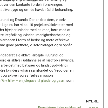
ver den kontante fordel i forsikringen,
at blive syge og om de havde råd til behandling,
Burundi og Rwanda. Der er dels dem, vi selv
r. Lige nu har vi ca. 10 projekter/aktiviteter med
ndet hjælper kvinder med at læse, børn med at
vere lægfolk og kvinder i menighedsarbejde og
sikkerheden i form af bedre og mere effektive
 har gode partnere, vi selv bidrager og vi opnår
gageret sig aktivt i arbejde i Burundi og
borg er aktive i uddannelse af lægfolk i Rwanda,
 arbejdet med batwaer og landsbyudvikling i
edre kvinders vilkår i samfundet og Yego gør en
t og aktive i vores fælles mission.
g
’Giv til liv – en julegave til glæde og gavn’
, som
NYERE
Fremtidens kirke rækker ud