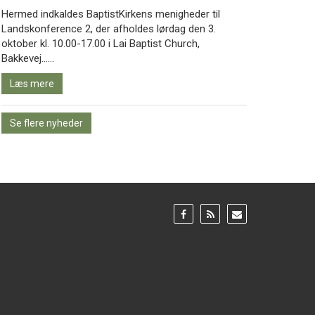
Hermed indkaldes BaptistKirkens menigheder til
Landskonference 2, der afholdes lørdag den 3.
oktober kl. 10.00-17.00 i Lai Baptist Church,
Læs
Bakkevej……
mere
Læs mere
Se flere nyheder
Gå
Gå
Gå
til:
til:
til:
Facebook
RSS
Email
feed