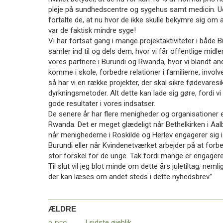
pleje på sundhedscentre og sygehus samt medicin. Udo
fortalte de, at nu hvor de ikke skulle bekymre sig om 
var de faktisk mindre syge!
Vi har fortsat gang i mange projektaktiviteter i både 
samler ind til og dels dem, hvor vi får offentlige midle
vores partnere i Burundi og Rwanda, hvor vi blandt a
komme i skole, forbedre relationer i familierne, invol
så har vi en række projekter, der skal sikre fødevare
dyrkningsmetoder. Alt dette kan lade sig gøre, fordi vi
gode resultater i vores indsatser.
De senere år har flere menigheder og organisationer en
Rwanda. Det er meget glædeligt når Bethelkirken i Aal
når menighederne i Roskilde og Herlev engagerer sig i
Burundi eller når Kvindenetværket arbejder på at forb
stor forskel for de unge. Tak fordi mange er engagere
Til slut vil jeg blot minde om dette års juletiltag; nemli
der kan læses om andet steds i dette nyhedsbrev.”
ÆLDRE
I sidste øjeblik