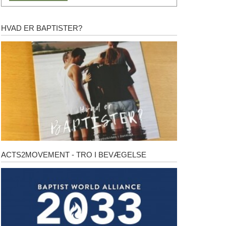
HVAD ER BAPTISTER?
Hvad
er
baptister?
ACTS2MOVEMENT - TRO I BEVÆGELSE
Acts2Movement
-
Tro
i
bevægelse