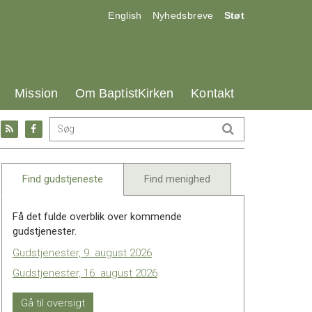
17.0:
18.0:
19.0:
English
Nyhedsbreve
Støt
25.0:
26.0:
27.0:
Mission
Om BaptistKirken
Kontakt
Gå
Gå
til:
til:
l
RSS
Facebook
feed
Find gudstjeneste
Find menighed
Få det fulde overblik over kommende
gudstjenester.
Gudstjenester, 9. august 2026
Gudstjenester, 16. august 2026
Gå til oversigt