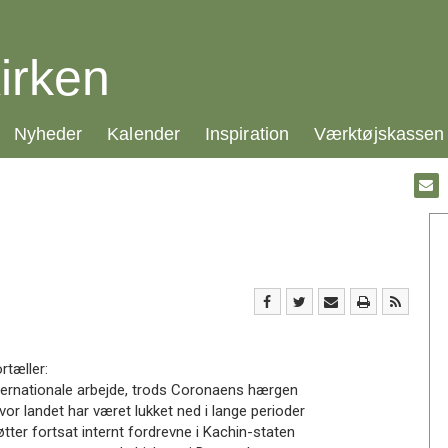
irken
21.0:
22.0:
23.0:
24.0:
Nyheder
Kalender
Inspiration
Værktøjskassen
Gå
til:
Emai
rtæller:
nternationale arbejde, trods Coronaens hærgen
or landet har været lukket ned i lange perioder
ter fortsat internt fordrevne i Kachin-staten