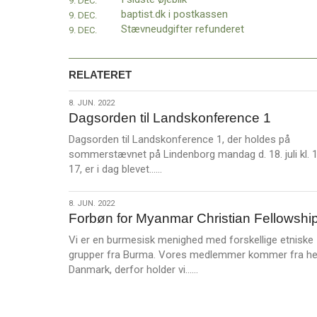
9. DEC.
baptist.dk i postkassen
9. DEC.
Stævneudgifter refunderet
9. DEC.
RELATERET
8.
8. JUN. 2022
Dagsorden til Landskonference 1
jun.
2022
Dagsorden til Landskonference 1, der holdes på
sommerstævnet på Lindenborg mandag d. 18. juli kl. 
L
17, er i dag blevet……
æ
s
8.
8. JUN. 2022
m
Forbøn for Myanmar Christian Fellowshi
jun.
e
2022
Vi er en burmesisk menighed med forskellige etniske
r
grupper fra Burma. Vores medlemmer kommer fra he
e
L
Danmark, derfor holder vi……
æ
s
m