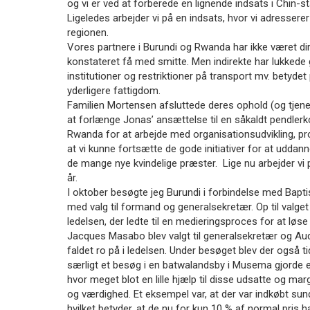
og vi er ved at forberede en lignende indsats i Chin
11.0:
Kalender
Ligeledes arbejder vi på en indsats, hvor vi adressere
12.0:
Inspiration
regionen.
13.0:
Værktøjskassen
Vores partnere i Burundi og Rwanda har ikke været dir
14.0:
Mission
konstateret få med smitte. Men indirekte har lukkede
15.0:
Om
institutioner og restriktioner på transport mv. betyd
BaptistKirken
yderligere fattigdom.
16.0:
Kontakt
Familien Mortensen afsluttede deres ophold (og tjen
Næste
at forlænge Jonas’ ansættelse til en såkaldt pendlerk
indlæg:
Rwanda for at arbejde med organisationsudvikling, pr
Fremtidens
at vi kunne fortsætte de gode initiativer for at udd
kirke
de mange nye kvindelige præster. Lige nu arbejder vi p
rækker
år.
ud
Forrige
I oktober besøgte jeg Burundi i forbindelse med Bapti
indlæg:
med valg til formand og generalsekretær. Op til valget
I
ledelsen, der ledte til en medieringsproces for at løs
sidste
Jacques Masabo blev valgt til generalsekretær og Aud
øjeblik
faldet ro på i ledelsen. Under besøget blev der også 
særligt et besøg i en batwalandsby i Musema gjorde et
hvor meget blot en lille hjælp til disse udsatte og mar
og værdighed. Et eksempel var, at der var indkøbt sundh
hvilket betyder, at de nu for kun 10 % af normal pris