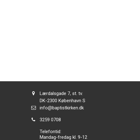
Adresse:
Lærdalsgade 7, st. tv.
Adresse:
DK-2300
København S
Send
info@baptistkirken.dk
email:
Tlf.:
3259 0708
Telefontid:
Mandag-fredag kl. 9-12