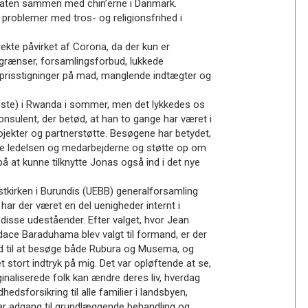
-staten sammen med chin’erne i Danmark.
r problemer med tros- og religionsfrihed i
ekte påvirket af Corona, da der kun er
 grænser, forsamlingsforbud, lukkede
et prisstigninger på mad, manglende indtægter og
este) i Rwanda i sommer, men det lykkedes os
onsulent, der betød, at han to gange har været i
ojekter og partnerstøtte. Besøgene har betydet,
anne ledelsen og medarbejderne og støtte op om
å at kunne tilknytte Jonas også ind i det nye
stkirken i Burundis (UEBB) generalforsamling
 har der været en del uenigheder internt i
e disse udeståender. Efter valget, hvor Jean
ace Baraduhama blev valgt til formand, er der
tid til at besøge både Rubura og Musema, og
 stort indtryk på mig. Det var opløftende at se,
ginaliserede folk kan ændre deres liv, hverdag
edsforsikring til alle familier i landsbyen,
 har adgang til grundlæggende behandling og