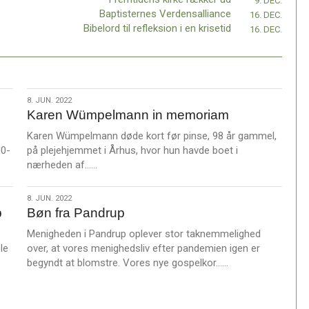
9. DEC.
Baptisternes Verdensalliance
16. DEC.
Bibelord til refleksion i en krisetid
16. DEC.
8.
8. JUN. 2022
Karen Wümpelmann in memoriam
jun.
2022
Karen Wümpelmann døde kort før pinse, 98 år gammel,
10-
på plejehjemmet i Århus, hvor hun havde boet i
L
nærheden af……
æ
s
8.
8. JUN. 2022
m
p
Bøn fra Pandrup
jun.
e
2022
Menigheden i Pandrup oplever stor taknemmelighed
r
le
over, at vores menighedsliv efter pandemien igen er
e
L
begyndt at blomstre. Vores nye gospelkor……
æ
s
m