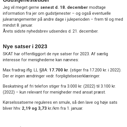
Jeg vil meget gerne
senest d. 18. december
modtage
information fra jer om gudstjenester – og også eventuelle
julearrangementer på andre dage i juleperioden – frem til og med
mindst 8. januar.
Årets sidste nyhedsbrev udsendes d. 21. december.
Nye satser i 2023
SKAT har offentliggjort de nye satser for 2023. Af særlig
interesse for menighederne kan nævnes:
Max fradrag iflg. LL §8A:
17.700
kr
. (stiger fra 17.200 kr. i 2022).
Der er ingen ændringer vedr. forpligtelseserklæringer.
Beskatning af fri telefon stiger fra 3.000 kr. (2022) til 3.100 kr.
(2022) – kun relevant for menigheder med ansat præst.
Kørselssatserne reguleres en smule, så den lave og høje sats
bliver hhv.
2,19 og 3,73
kr./km fra 1. januar.