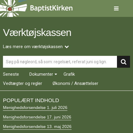
Spring
menu
over
og
gå
Værktøjskassen
til
indhold
Vend
tilbage
Læs mere om værktøjskassen
til
Søg
forsiden
Gå
1.0:
Forside
til
2.0:
Nyheder
Seneste
Dokumenter
Grafik
vores
3.0:
Kalender
guide
Vedtægter og regler
4.0:
Økonomi / Ansættelser
Inspiration
for
5.0:
Værktøjskassen
tilgængelighed
6.0:
Mission
POPULÆRT INDHOLD
7.0:
Om
Menighedsforsendelse 1. juli 2026
BaptistKirken
8.0:
Kontakt
Menighedsforsendelse 17. juni 2026
9.0:
Forside
Menighedsforsendelse 13. maj 2026
10.0:
Nyheder