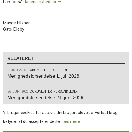
Læs også
dagens nyhedsbrev
.
Mange hilsner
Gitte Elleby
RELATERET
2. JULI 2026
DOKUMENTER
,
FORSENDELSER
Menighedsforsendelse 1. juli 2026
26. JUNI 2026
DOKUMENTER
,
FORSENDELSER
Menighedsforsendelse 24. juni 2026
Vi bruger cookies for at sikre din brugeroplevelse. Fortsat brug
26. JUNI 2026
DOKUMENTER
,
FORSENDELSER
Menighedsforsendelse 17. juni 2026
betyder at du accepterer dette.
Læs mere