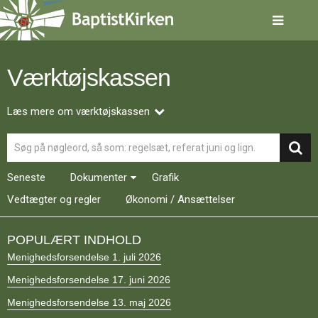
Spring
menu
over
og
gå
Værktøjskassen
til
indhold
Vend
tilbage
Læs mere om værktøjskassen
til
Søg
forsiden
Gå
1.0:
Forside
til
2.0:
Nyheder
Seneste
Dokumenter
Grafik
vores
3.0:
Kalender
guide
Vedtægter og regler
4.0:
Økonomi / Ansættelser
Inspiration
for
5.0:
Værktøjskassen
tilgængelighed
6.0:
Mission
POPULÆRT INDHOLD
7.0:
Om
Menighedsforsendelse 1. juli 2026
BaptistKirken
8.0:
Kontakt
Menighedsforsendelse 17. juni 2026
9.0:
Forside
Menighedsforsendelse 13. maj 2026
10.0:
Nyheder