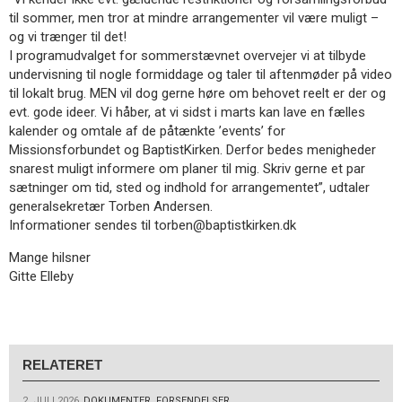
til sommer, men tror at mindre arrangementer vil være muligt –
og vi trænger til det!
I programudvalget for sommerstævnet overvejer vi at tilbyde
undervisning til nogle formiddage og taler til aftenmøder på video
til lokalt brug. MEN vil dog gerne høre om behovet reelt er der og
evt. gode ideer. Vi håber, at vi sidst i marts kan lave en fælles
kalender og omtale af de påtænkte ’events’ for
Missionsforbundet og BaptistKirken. Derfor bedes menigheder
snarest muligt informere om planer til mig. Skriv gerne et par
sætninger om tid, sted og indhold for arrangementet”, udtaler
generalsekretær Torben Andersen.
Informationer sendes til torben@baptistkirken.dk
Mange hilsner
Gitte Elleby
RELATERET
2. JULI 2026
DOKUMENTER
,
FORSENDELSER