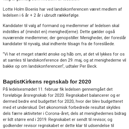
Lotte Holm Boeriis har ved landskonferencen været medlem af
ledelsen i 6 år + 2 år i ubrudt rækkefølge.
Kandidater til valg af formand og medlemmer af ledelsen skal
indstilles af (mindst en) menighed(erne). Dette gælder også
nuværende medlemmer, der genopstiller. Menigheder, der foreslår
kandidater til nyvalg, skal indhente tilsagn fra de foreslåede.
”Vi har et meget stærkt ønske og håb om, at det vil lykkes for os
at samles til landskonference den 29. maj, og at menighederne vil
bakke op om landskonferencen”, udtaler Per Beck.
BaptistKirkens regnskab for 2020
På ledelsesmødet 11. februar fik ledelsen gennemgået det
foreløbige årsregnskab for 2020. Regnskabet balancerer og er
dermed bedre end budgettet for 2020, hvor der blev budgetteret
med et underskud. Det økonomisk forbedrede resultat skyldes
dels færre aktiviteter i Corona-året, dels at menighedernes bidrag
er lidt større end i 2019. Regnskabet er sendt til revisor, og
godkender revisor regnskabet er dette klar til udsendelse til