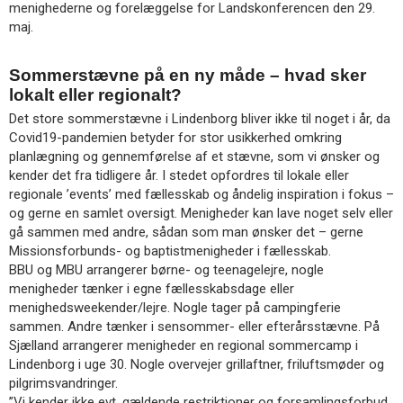
menighederne og forelæggelse for Landskonferencen den 29.
maj.
Sommerstævne på en ny måde – hvad sker
lokalt eller regionalt?
Det store sommerstævne i Lindenborg bliver ikke til noget i år, da
Covid19-pandemien betyder for stor usikkerhed omkring
planlægning og gennemførelse af et stævne, som vi ønsker og
kender det fra tidligere år. I stedet opfordres til lokale eller
regionale ’events’ med fællesskab og åndelig inspiration i fokus –
og gerne en samlet oversigt. Menigheder kan lave noget selv eller
gå sammen med andre, sådan som man ønsker det – gerne
Missionsforbunds- og baptistmenigheder i fællesskab.
BBU og MBU arrangerer børne- og teenagelejre, nogle
menigheder tænker i egne fællesskabsdage eller
menighedsweekender/lejre. Nogle tager på campingferie
sammen. Andre tænker i sensommer- eller efterårsstævne. På
Sjælland arrangerer menigheder en regional sommercamp i
Lindenborg i uge 30. Nogle overvejer grillaftner, friluftsmøder og
pilgrimsvandringer.
”Vi kender ikke evt. gældende restriktioner og forsamlingsforbud