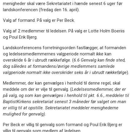
menigheder skal være Sekretariatet i hænde senest 6 uger før
landskonferencen (fredag den 16. april).
Valg af formand. På valg er Per Beck.
Valg af 2 medlemmer til ledelsen. På valg er Lotte Holm Boeriis
og Poul Erik Bjerg.
Landskonferencens forretningsorden fastlægger, at formanden
og ledelsesmedlemmernes valgperiode normalt ikke kan
overskride 6 år i ubrudt rækkefølge. (
6.6 Genvalg kan finde sted,
dog således at formandens/øvrige medlemmers samlede
valgperiode normalt ikke overskrider seks år i ubrudt rækkefølge
).
Medlemmer, der kan genvælges i henhold til denne regel, skal
meddele om der er vilje til genvalg. (
Ledelsesmedlemmer, der er
på valg, og som kan genvælges i henhold til pkt. 6.6., meddeler til
BaptistKirkens sekretariat senest 3 måneder før valget om man
er villig til at opstille. Sekretariatet meddeler menighederne
mulighed for genvalg).
Per Beck er villig til genvalg som formand og Poul Erik Bjerg er
villig til genvalg som medlem af ledelsen.