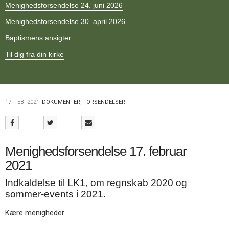
Menighedsforsendelse 24. juni 2026
11.0:
Kalender
12.0:
Inspiration
Menighedsforsendelse 30. april 2026
13.0:
Værktøjskassen
14.0:
Baptismens ansigter
Mission
15.0:
Om
Til dig fra din kirke
BaptistKirken
16.0:
Kontakt
Næste
indlæg:
17. FEB. 2021
DOKUMENTER
,
FORSENDELSER
Menighedsforsendelse
24.
februar
2021
Forrige
Menighedsforsendelse 17. februar
indlæg:
Menighedsforsendelse
2021
10.
Indkaldelse til LK1, om regnskab 2020 og
februar
sommer-events i 2021.
2021
Kære menigheder