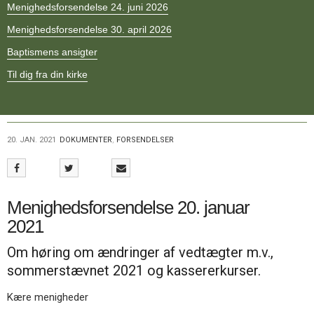
Menighedsforsendelse 24. juni 2026
11.0:
Kalender
12.0:
Inspiration
Menighedsforsendelse 30. april 2026
13.0:
Værktøjskassen
14.0:
Baptismens ansigter
Mission
15.0:
Om
Til dig fra din kirke
BaptistKirken
16.0:
Kontakt
Næste
indlæg:
20. JAN. 2021
DOKUMENTER
,
FORSENDELSER
Menighedsforsendelse
27.
januar
2021
Forrige
Menighedsforsendelse 20. januar
indlæg:
Menighedsforsendelse
2021
13.
Om høring om ændringer af vedtægter m.v.,
januar
2021
sommerstævnet 2021 og kassererkurser.
Kære menigheder