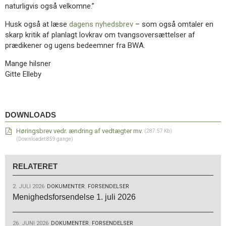
naturligvis også velkomne.”
Husk også at læse
dagens nyhedsbrev
– som også omtaler en
skarp kritik af planlagt lovkrav om tvangsoversættelser af
prædikener og ugens bedeemner fra BWA.
Mange hilsner
Gitte Elleby
Downloads
DOWNLOADS
Høringsbrev vedr. ændring af vedtægter mv.
(287.57 Kb)
(Downloadet 859 gange)
RELATERET
2. JULI 2026
DOKUMENTER
,
FORSENDELSER
Menighedsforsendelse 1. juli 2026
26. JUNI 2026
DOKUMENTER
,
FORSENDELSER