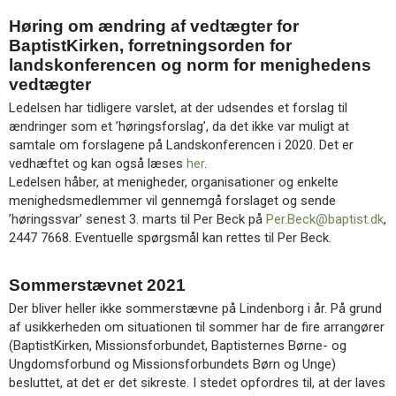
Høring om ændring af vedtægter for
BaptistKirken, forretningsorden for
landskonferencen og norm for menighedens
vedtægter
Ledelsen har tidligere varslet, at der udsendes et forslag til
ændringer som et ’høringsforslag’, da det ikke var muligt at
samtale om forslagene på Landskonferencen i 2020. Det er
vedhæftet og kan også læses
her
.
Ledelsen håber, at menigheder, organisationer og enkelte
menighedsmedlemmer vil gennemgå forslaget og sende
’høringssvar’ senest 3. marts til Per Beck på
Per.Beck@baptist.dk
,
2447 7668. Eventuelle spørgsmål kan rettes til Per Beck.
Sommerstævnet 2021
Der bliver heller ikke sommerstævne på Lindenborg i år. På grund
af usikkerheden om situationen til sommer har de fire arrangører
(BaptistKirken, Missionsforbundet, Baptisternes Børne- og
Ungdomsforbund og Missionsforbundets Børn og Unge)
besluttet, at det er det sikreste. I stedet opfordres til, at der laves