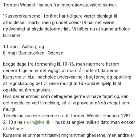
Torsten Wendel-Hansen fra Integrationsudvalget skriver:
”Kassererkurserne i foråret har tidligere været planlagt til
afholdelse i marts, men grundet covid-19 har det været
nødvendigt at skyde datoerne lidt. Vi håber nu at kunne afholde
kurserne:
10. april i Aalborg og
8. maj i Baptistkirken i Odense
begge dage fra formentlig kl. 10-16, men nærmere herom
senere. Lige nu er det vigtigt, at man får noteret datoerne.
Kurserne vil bl.a. indeholde undervisning i bogføring og opstilling
af regnskab, og det vil være muligt at få konkret hjælp til at
opstille sit årsregnskab.
Hvis der er emner, som deltagerne gerne vil have taget op, kan
det meddeles ved tilmelding, så vil vi prøve at nå så meget som
muligt.
Tilmelding kan ske allerede nu til: Torsten Wendel-Hansen: 2281
2113 eller
t.w-h@live.dk
– husk at angive hvilken dato man ønsker
at deltage.
Kurserne er primært tiltænkt migrantmenighederne, men andre er