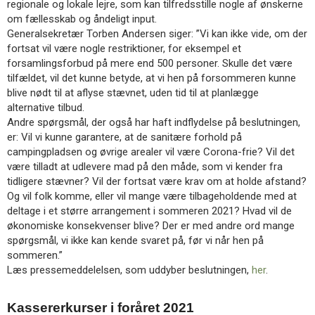
regionale og lokale lejre, som kan tilfredsstille nogle af ønskerne
om fællesskab og åndeligt input.
Generalsekretær Torben Andersen siger: ”Vi kan ikke vide, om der
fortsat vil være nogle restriktioner, for eksempel et
forsamlingsforbud på mere end 500 personer. Skulle det være
tilfældet, vil det kunne betyde, at vi hen på forsommeren kunne
blive nødt til at aflyse stævnet, uden tid til at planlægge
alternative tilbud.
Andre spørgsmål, der også har haft indflydelse på beslutningen,
er: Vil vi kunne garantere, at de sanitære forhold på
campingpladsen og øvrige arealer vil være Corona-frie? Vil det
være tilladt at udlevere mad på den måde, som vi kender fra
tidligere stævner? Vil der fortsat være krav om at holde afstand?
Og vil folk komme, eller vil mange være tilbageholdende med at
deltage i et større arrangement i sommeren 2021? Hvad vil de
økonomiske konsekvenser blive? Der er med andre ord mange
spørgsmål, vi ikke kan kende svaret på, før vi når hen på
sommeren.”
Læs pressemeddelelsen, som uddyber beslutningen,
her
.
Kassererkurser i foråret 2021