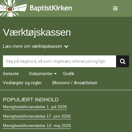
Spring
menu
over
og
gå
Værktøjskassen
til
indhold
Vend
tilbage
Læs mere om værktøjskassen
til
Søg
forsiden
Gå
1.0:
Forside
til
2.0:
Nyheder
Seneste
Dokumenter
Grafik
vores
3.0:
Kalender
guide
Vedtægter og regler
4.0:
Økonomi / Ansættelser
Inspiration
for
5.0:
Værktøjskassen
tilgængelighed
6.0:
Mission
POPULÆRT INDHOLD
7.0:
Om
Menighedsforsendelse 1. juli 2026
BaptistKirken
8.0:
Kontakt
Menighedsforsendelse 17. juni 2026
9.0:
Forside
Menighedsforsendelse 13. maj 2026
10.0:
Nyheder